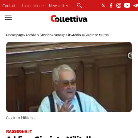
Contatti
La redazione
Newsletter
Video
Podcast
Home page
>
Archivio Storico
>
rassegna.it
>
Addio a Giacinto Militel...
Dirette
Longform
Copertine
Economia
Lavoro
Ambiente
Diritti
Welfare
Italia
Internazionale
Giacinto Militello
Culture
Categorie
RASSEGNA.IT