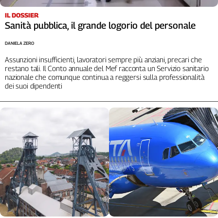
Liguria
Lombardia
IL DOSSIER
Sanità pubblica, il grande logorio del personale
Marche
Piemonte
DANIELA ZERO
Puglia
Assunzioni insufficienti, lavoratori sempre più anziani, precari che
Sardegna
restano tali. Il Conto annuale del Mef racconta un Servizio sanitario
nazionale che comunque continua a reggersi sulla professionalità
Sicilia
dei suoi dipendenti
Toscana
Trentino
Umbria
Valle
D'Aosta
Veneto
Archivio
Storico
1955-
2014