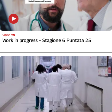
L'Italia
nel
Lavoro
Territori
Abruzzo-
TV
VIDEO
Work in progress – Stagione 6 Puntata 25
Molise
Alto
Adige
Basilicata
Calabria
Campania
Emilia-
Romagna
Friuli
Venezia
Giulia
Lazio