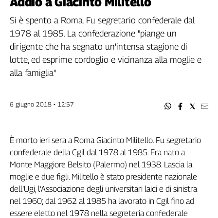
Addio a Giacinto Militello
Filcams
Filctem
Si è spento a Roma. Fu segretario confederale dal
Fillea
1978 al 1985. La confederazione "piange un
Filt
dirigente che ha segnato un'intensa stagione di
Fiom
lotte, ed esprime cordoglio e vicinanza alla moglie e
Fisac
alla famiglia"
Flai
Flc
6 giugno 2018 • 12:57
Fp
Nidil
Slc
È morto ieri sera a Roma Giacinto Militello. Fu segretario
Spi
confederale della Cgil dal 1978 al 1985. Era nato a
Inca
Monte Maggiore Belsito (Palermo) nel 1938. Lascia la
Caaf
moglie e due figli. Militello è stato presidente nazionale
dell’Ugi, l’Associazione degli universitari laici e di sinistra
Speciali
nel 1960; dal 1962 al 1985 ha lavorato in Cgil fino ad
G8
essere eletto nel 1978 nella segreteria confederale
di