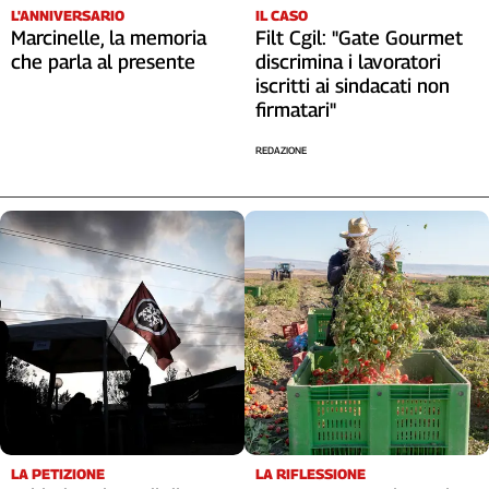
L'ANNIVERSARIO
IL CASO
Cerca
Marcinelle, la memoria
Filt Cgil: "Gate Gourmet
che parla al presente
discrimina i lavoratori
iscritti ai sindacati non
Contatti
firmatari"
REDAZIONE
La
redazione
Newsletter
Social
LA RIFLESSIONE
LA PETIZIONE