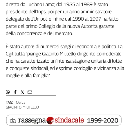
diretta da Luciano Lama; dal 1985 al 1989 è stato
Genova,
presidente dell’Inps; poi per un anno amministratore
il
delegato dell’Unipol; e infine dal 1990 al 1997 ha fatto
sangue
della
parte del primo Collegio della nuova Autorità garante
ragione
della concorrenza e del mercato.
120
anni
È stato autore di numerosi saggi di economia e politica. La
Cgil
Cgil tutta "piange Giacinto Militello, dirigente confederale
Collettiva
che ha caratterizzato un’intensa stagione unitaria di lotte
Academy
e conquiste sindacali, ed esprime cordoglio e vicinanza alla
moglie e alla famiglia".
Collettiva
Play
Rubriche
Collettiva
TAG:
CGIL
Talk
GIACINTO MILITELLO
La
settimana
Collettiva