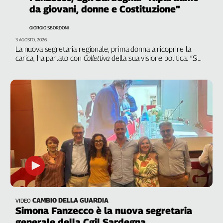
Filcams
da giovani, donne e Costituzione”
Filctem
GIORGIO SBORDONI
Fillea
3 AGOSTO, 2026
Filt
La nuova segretaria regionale, prima donna a ricoprire la
carica, ha parlato con
Collettiva
della sua visione politica: “Si
Fiom
deve applicare il principio di insularità inserito nell’articolo
Fisac
119 della Carta nel 2022 e rimasto lettera morta”
Flai
Flc
Fp
Nidil
Slc
Spi
Inca
Caaf
Speciali
CAMBIO DELLA GUARDIA
VIDEO
Simona Fanzecco è la nuova segretaria
G8
generale della Cgil Sardegna
di