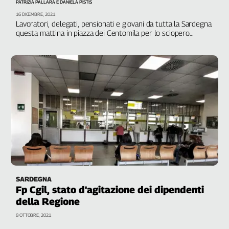
PATRIZIA PALLARA E DANIELA PISTIS
16 DICEMBRE, 2021
Lavoratori, delegati, pensionati e giovani da tutta la Sardegna
questa mattina in piazza dei Centomila per lo sciopero
generale di otto ore indetto da Cgil e Uil. Qui le ragioni della
mobilitazione sono ancora più forti perché l’isola soffre per la
mancanza di lavoro, di infrastrutture e per l’isolamento.
Conclude il segretario confederale Roberto Ghiselli
SARDEGNA
Fp Cgil, stato d'agitazione dei dipendenti
della Regione
8 OTTOBRE, 2021