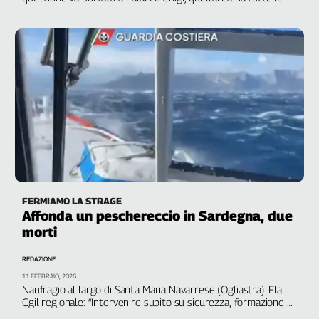
potenzialità per riprendersi fino a rappresentare un punto di
eccellenza con produzioni strategiche”
FERMIAMO LA STRAGE
Affonda un peschereccio in Sardegna, due
morti
REDAZIONE
11 FEBBRAIO, 2026
Naufragio al largo di Santa Maria Navarrese (Ogliastra). Flai
Cgil regionale: “Intervenire subito su sicurezza, formazione e
ammodernamento della flotta”