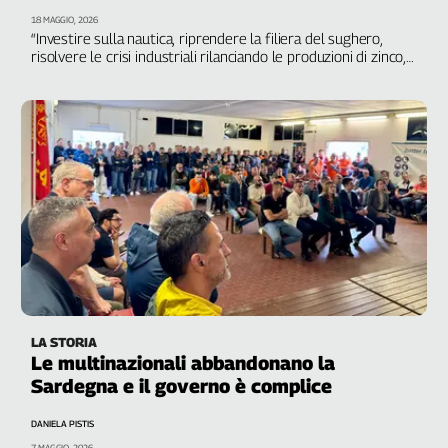
L'Italia
18 MAGGIO, 2026
“Investire sulla nautica, riprendere la filiera del sughero,
nel
risolvere le crisi industriali rilanciando le produzioni di zinco,
Lavoro
piombo, litio e alluminio, materie che si producevano in
Sardegna e che continueranno a essere strategiche per la
Territori
produzione globale”, ha detto il segretario generale della Cgil
sarda
Abruzzo-
Molise
Alto
Adige
Basilicata
Calabria
Campania
Emilia-
Romagna
LA STORIA
Friuli
Le multinazionali abbandonano la
Venezia
Sardegna e il governo è complice
Giulia
DANIELA PISTIS
Lazio
7 MAGGIO, 2026