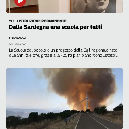
ISTRUZIONE PERMANENTE
VIDEO
Dalla Sardegna una scuola per tutti
STEFANO IUCCI
30 LUGLIO, 2021
La Scuola del popolo è un progetto della Cgil regionale nato
due anni fa e che, grazie alla Flc, ha pian piano "conquistato"
l'intera penisola. Decine di camere del lavoro e centinaia di
corsisti di tutte le età sono tornati sui banchi per studiare
cose nuove o riprendere i fili interrotti della propria
educazione. Neanche la pandemia li ha fermati: grazie alla
rete sono state sperimentate nuove modalità di interazione
educativa non in presenza