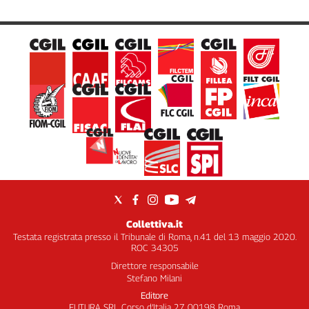
Collettiva.it
Testata registrata presso il Tribunale di Roma, n.41 del 13 maggio 2020.
ROC 34305
Direttore responsabile
Stefano Milani
Editore
FUTURA SRL, Corso d’Italia 27 00198 Roma