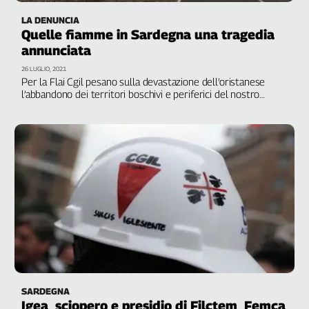
LA DENUNCIA
Quelle fiamme in Sardegna una tragedia
annunciata
26 LUGLIO, 2021
Per la Flai Cgil pesano sulla devastazione dell'oristanese
l’abbandono dei territori boschivi e periferici del nostro
Paese, l’incuria dell’ambiente montano, la sottovalutazione
dei rischi idrogeologici e degli effetti dei cambiamenti
climatici. Serve un impegno del governo sia a livello locale
che nazionale per riformare il sistema di cura dell'ambiente
SARDEGNA
Igea, sciopero e presidio di Filctem, Femca