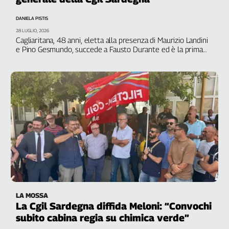
Genova,
DANIELA PISTIS
il
28 LUGLIO, 2026
sangue
Cagliaritana, 48 anni, eletta alla presenza di Maurizio Landini
della
e Pino Gesmundo, succede a Fausto Durante ed è la prima
ragione
donna alla guida del sindacato dell’Isola. Dipendente di un
grande supermercato ha percorso lì i primi passi da delegata
120
anni
Cgil
Collettiva
Academy
Collettiva
Play
Rubriche
Collettiva
Talk
LA MOSSA
La
La Cgil Sardegna diffida Meloni: “Convochi
settimana
subito cabina regia su chimica verde”
Collettiva