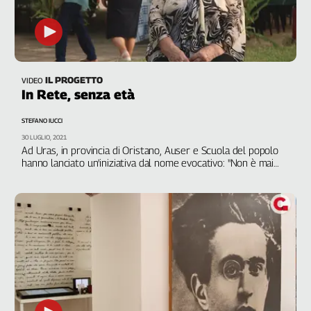
IL PROGETTO
VIDEO
In Rete, senza età
STEFANO IUCCI
30 LUGLIO, 2021
Ad Uras, in provincia di Oristano, Auser e Scuola del popolo
hanno lanciato un'iniziativa dal nome evocativo: "Non è mai
troppo tardi". Persone di tutte le età, tanti anziani, che
imparano a usare il computer e a utilizzare Internet per
bisogni che sono diventati ormai primari: prenotare una visita
o un vaccino, scaricare una ricetta medica, comunicare con un
parente lontano