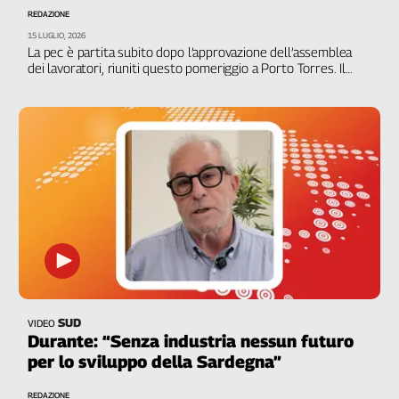
Girasoli
REDAZIONE
Il
15 LUGLIO, 2026
Sassolino
La pec è partita subito dopo l’approvazione dell’assemblea
dei lavoratori, riuniti questo pomeriggio a Porto Torres. Il
Linea
segretario generale, Fausto Durante: “La pazienza è finita”
Economica
Tech
It
Easy
Inserti
Idea
Diffusa
InFlai
Le
trasmissioni
SUD
VIDEO
tv
Durante: “Senza industria nessun futuro
Work
per lo sviluppo della Sardegna”
in
Progress
REDAZIONE