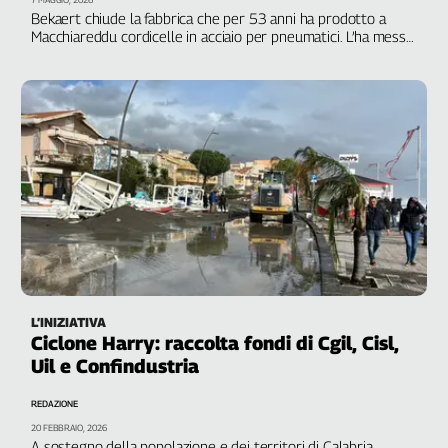
Liguria
Bekaert chiude la fabbrica che per 53 anni ha prodotto a
Lombardia
Macchiareddu cordicelle in acciaio per pneumatici. L’ha messa
in vendita, tempo massimo per concludere l’affare e voltare
Marche
le spalle a 280 lavoratori e lavoratrici, il 30 settembre
Piemonte
Puglia
Sardegna
Sicilia
Toscana
Trentino
Umbria
Valle
D'Aosta
Veneto
L’INIZIATIVA
Ciclone Harry: raccolta fondi di Cgil, Cisl,
Archivio
Uil e Confindustria
Storico
1955-
REDAZIONE
2014
20 FEBBRAIO, 2026
A sostegno della popolazione e dei territori di Calabria,