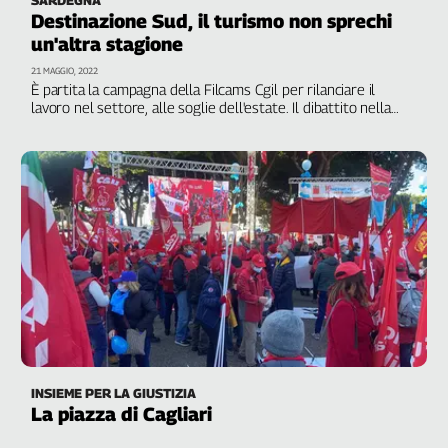
Destinazione Sud, il turismo non sprechi
un'altra stagione
21 MAGGIO, 2022
È partita la campagna della Filcams Cgil per rilanciare il
lavoro nel settore, alle soglie dell'estate. Il dibattito nella
tappa di Nora. Per il sindacato sono prioritarie la lotta contro
le irregolarità e la difesa delle condizioni di lavoro. Voucher e
precarietà non sono le risposte. Le prossime tappe: Puglia,
Basilicata, Abruzzo e Campania
INSIEME PER LA GIUSTIZIA
La piazza di Cagliari