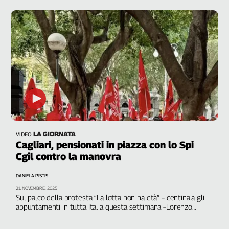
LA GIORNATA
VIDEO
Cagliari, pensionati in piazza con lo Spi
Cgil contro la manovra
DANIELA PISTIS
21 NOVEMBRE, 2025
Sul palco della protesta “La lotta non ha età” – centinaia gli
appuntamenti in tutta Italia questa settimana –Lorenzo
Mazzoli, segretario dello Spi Cgil nazionale; il segretario
generale dello Spi Cgil Sardegna, Giacomo Migheli; Fausto