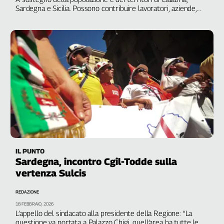
Sardegna e Sicilia. Possono contribuire lavoratori, aziende,
Cerca
cittadini fino al 31 agosto
Contatti
La
redazione
Newsletter
Social
IL PUNTO
Sardegna, incontro Cgil-Todde sulla
vertenza Sulcis
REDAZIONE
18 FEBBRAIO, 2026
L’appello del sindacato alla presidente della Regione: “La
questione va portata a Palazzo Chigi, quell’area ha tutte le