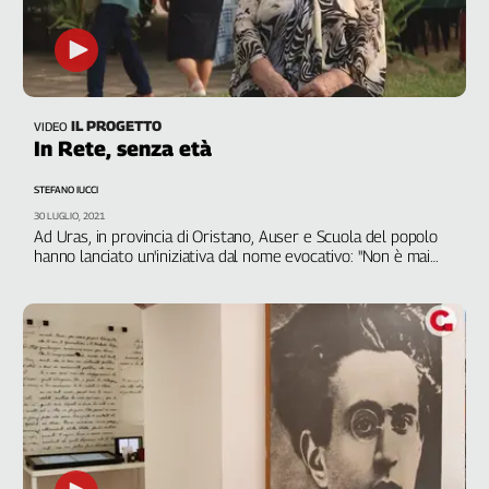
IL PROGETTO
VIDEO
In Rete, senza età
STEFANO IUCCI
30 LUGLIO, 2021
Ad Uras, in provincia di Oristano, Auser e Scuola del popolo
hanno lanciato un'iniziativa dal nome evocativo: "Non è mai
troppo tardi". Persone di tutte le età, tanti anziani, che
imparano a usare il computer e a utilizzare Internet per
bisogni che sono diventati ormai primari: prenotare una visita
o un vaccino, scaricare una ricetta medica, comunicare con un
parente lontano