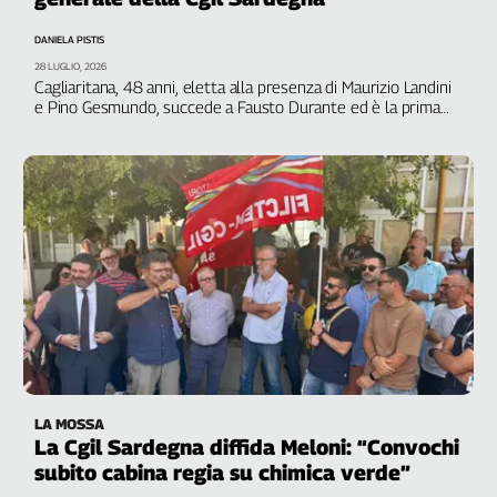
Genova,
DANIELA PISTIS
il
28 LUGLIO, 2026
sangue
Cagliaritana, 48 anni, eletta alla presenza di Maurizio Landini
della
e Pino Gesmundo, succede a Fausto Durante ed è la prima
ragione
donna alla guida del sindacato dell’Isola. Dipendente di un
grande supermercato ha percorso lì i primi passi da delegata
120
anni
Cgil
Collettiva
Academy
Collettiva
Play
Rubriche
Collettiva
Talk
LA MOSSA
La
La Cgil Sardegna diffida Meloni: “Convochi
settimana
subito cabina regia su chimica verde”
Collettiva