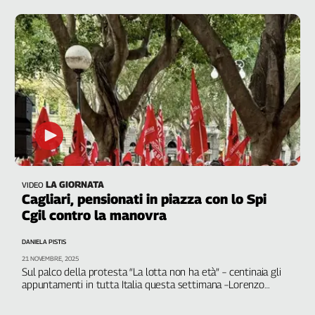
LA GIORNATA
VIDEO
Cagliari, pensionati in piazza con lo Spi
Cgil contro la manovra
DANIELA PISTIS
21 NOVEMBRE, 2025
Sul palco della protesta “La lotta non ha età” – centinaia gli
appuntamenti in tutta Italia questa settimana –Lorenzo
Mazzoli, segretario dello Spi Cgil nazionale; il segretario
generale dello Spi Cgil Sardegna, Giacomo Migheli; Fausto