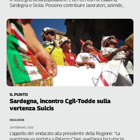
Sardegna e Sicilia. Possono contribuire lavoratori, aziende,
Cerca
cittadini fino al 31 agosto
Contatti
La
redazione
Newsletter
Social
IL PUNTO
Sardegna, incontro Cgil-Todde sulla
vertenza Sulcis
REDAZIONE
18 FEBBRAIO, 2026
L’appello del sindacato alla presidente della Regione: “La
questione va portata a Palazzo Chigi, quell’area ha tutte le