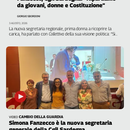
Filcams
da giovani, donne e Costituzione”
Filctem
GIORGIO SBORDONI
Fillea
3 AGOSTO, 2026
Filt
La nuova segretaria regionale, prima donna a ricoprire la
carica, ha parlato con
Collettiva
della sua visione politica: “Si
Fiom
deve applicare il principio di insularità inserito nell’articolo
Fisac
119 della Carta nel 2022 e rimasto lettera morta”
Flai
Flc
Fp
Nidil
Slc
Spi
Inca
Caaf
Speciali
CAMBIO DELLA GUARDIA
VIDEO
Simona Fanzecco è la nuova segretaria
G8
generale della Cgil Sardegna
di