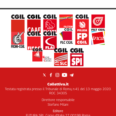
Collettiva.it
Testata registrata presso il Tribunale di Roma, n.41 del 13 maggio 2020.
ROC 34305
Direttore responsabile
Stefano Milani
Editore
FUTURA SRL, Corso d’Italia 27 00198 Roma