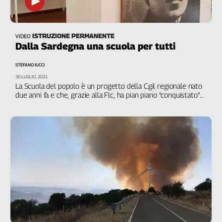
ISTRUZIONE PERMANENTE
VIDEO
Dalla Sardegna una scuola per tutti
STEFANO IUCCI
30 LUGLIO, 2021
La Scuola del popolo è un progetto della Cgil regionale nato
due anni fa e che, grazie alla Flc, ha pian piano "conquistato"
l'intera penisola. Decine di camere del lavoro e centinaia di
corsisti di tutte le età sono tornati sui banchi per studiare
cose nuove o riprendere i fili interrotti della propria
educazione. Neanche la pandemia li ha fermati: grazie alla
rete sono state sperimentate nuove modalità di interazione
educativa non in presenza