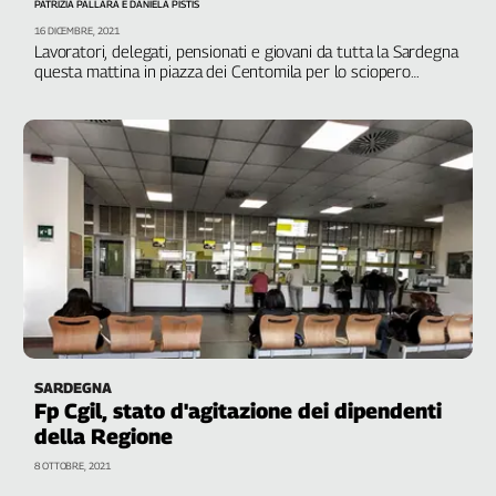
PATRIZIA PALLARA E DANIELA PISTIS
16 DICEMBRE, 2021
Lavoratori, delegati, pensionati e giovani da tutta la Sardegna
questa mattina in piazza dei Centomila per lo sciopero
generale di otto ore indetto da Cgil e Uil. Qui le ragioni della
mobilitazione sono ancora più forti perché l’isola soffre per la
mancanza di lavoro, di infrastrutture e per l’isolamento.
Conclude il segretario confederale Roberto Ghiselli
SARDEGNA
Fp Cgil, stato d'agitazione dei dipendenti
della Regione
8 OTTOBRE, 2021