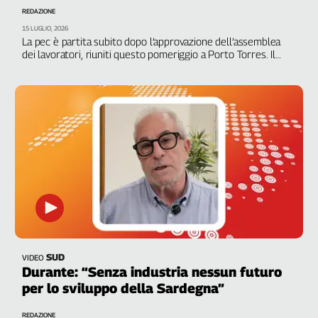
Girasoli
REDAZIONE
Il
15 LUGLIO, 2026
Sassolino
La pec è partita subito dopo l’approvazione dell’assemblea
dei lavoratori, riuniti questo pomeriggio a Porto Torres. Il
Linea
segretario generale, Fausto Durante: “La pazienza è finita”
Economica
Tech
It
Easy
Inserti
Idea
Diffusa
InFlai
Le
trasmissioni
SUD
VIDEO
tv
Durante: “Senza industria nessun futuro
Work
per lo sviluppo della Sardegna”
in
Progress
REDAZIONE