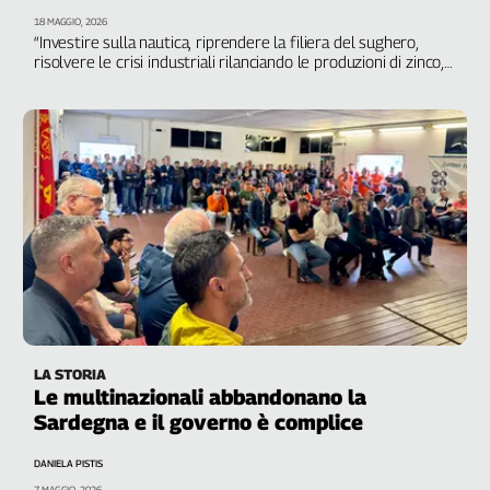
L'Italia
18 MAGGIO, 2026
“Investire sulla nautica, riprendere la filiera del sughero,
nel
risolvere le crisi industriali rilanciando le produzioni di zinco,
Lavoro
piombo, litio e alluminio, materie che si producevano in
Sardegna e che continueranno a essere strategiche per la
Territori
produzione globale”, ha detto il segretario generale della Cgil
sarda
Abruzzo-
Molise
Alto
Adige
Basilicata
Calabria
Campania
Emilia-
Romagna
LA STORIA
Friuli
Le multinazionali abbandonano la
Venezia
Sardegna e il governo è complice
Giulia
DANIELA PISTIS
Lazio
7 MAGGIO, 2026