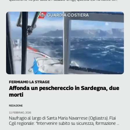
potenzialità per riprendersi fino a rappresentare un punto di
eccellenza con produzioni strategiche”
FERMIAMO LA STRAGE
Affonda un peschereccio in Sardegna, due
morti
REDAZIONE
11 FEBBRAIO, 2026
Naufragio al largo di Santa Maria Navarrese (Ogliastra). Flai
Cgil regionale: “Intervenire subito su sicurezza, formazione e
ammodernamento della flotta”