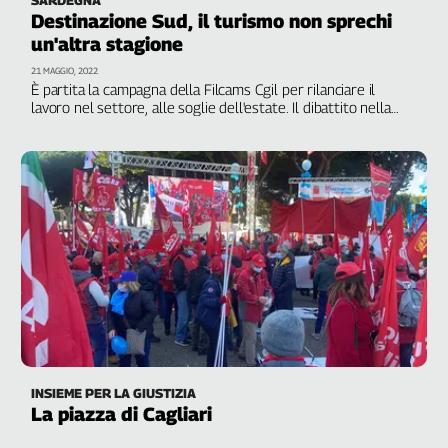
Destinazione Sud, il turismo non sprechi
un'altra stagione
21 MAGGIO, 2022
È partita la campagna della Filcams Cgil per rilanciare il
lavoro nel settore, alle soglie dell'estate. Il dibattito nella
tappa di Nora. Per il sindacato sono prioritarie la lotta contro
le irregolarità e la difesa delle condizioni di lavoro. Voucher e
precarietà non sono le risposte. Le prossime tappe: Puglia,
Basilicata, Abruzzo e Campania
INSIEME PER LA GIUSTIZIA
La piazza di Cagliari