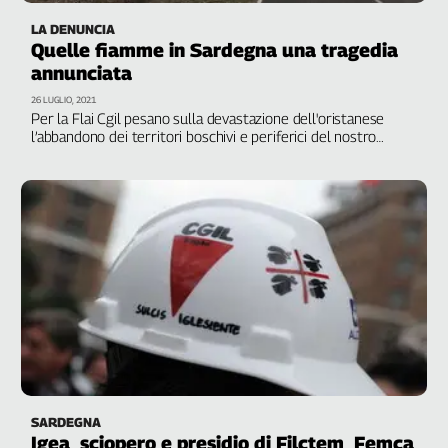
LA DENUNCIA
Quelle fiamme in Sardegna una tragedia
annunciata
26 LUGLIO, 2021
Per la Flai Cgil pesano sulla devastazione dell'oristanese
l’abbandono dei territori boschivi e periferici del nostro
Paese, l’incuria dell’ambiente montano, la sottovalutazione
dei rischi idrogeologici e degli effetti dei cambiamenti
climatici. Serve un impegno del governo sia a livello locale
che nazionale per riformare il sistema di cura dell'ambiente
SARDEGNA
Igea, sciopero e presidio di Filctem, Femca