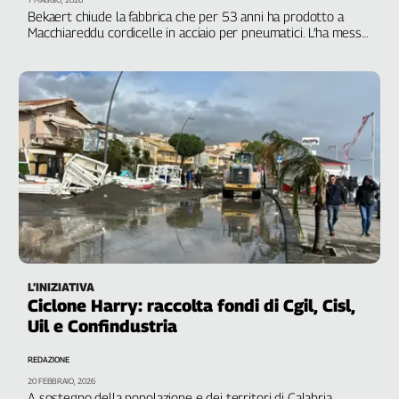
Liguria
Bekaert chiude la fabbrica che per 53 anni ha prodotto a
Lombardia
Macchiareddu cordicelle in acciaio per pneumatici. L’ha messa
in vendita, tempo massimo per concludere l’affare e voltare
Marche
le spalle a 280 lavoratori e lavoratrici, il 30 settembre
Piemonte
Puglia
Sardegna
Sicilia
Toscana
Trentino
Umbria
Valle
D'Aosta
Veneto
L’INIZIATIVA
Ciclone Harry: raccolta fondi di Cgil, Cisl,
Archivio
Uil e Confindustria
Storico
1955-
REDAZIONE
2014
20 FEBBRAIO, 2026
A sostegno della popolazione e dei territori di Calabria,