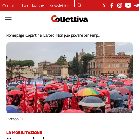
Contatti
La redazione
Newsletter
Video
Podcast
Home page
>
Copertine
>
Lavoro
>
Non può piovere per semp...
Dirette
Longform
Copertine
Economia
Lavoro
Ambiente
Diritti
Welfare
Italia
Internazionale
Culture
Matteo Oi
Categorie
LA MOBILITAZIONE