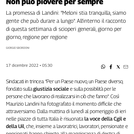
Non può piovere per sempre
Filcams
Filctem
La promessa di Landini: "Meloni stia tranquilla, siamo
Fillea
gente che può durare a lungo". All'interno il racconto
Filt
di questa settimana di scioperi generali, giorno per
Fiom
giorno, regione per regione
Fisac
GIORGIO SBORDONI
Flai
Flc
17 dicembre 2022 • 05:30
Fp
Nidil
Sindacati in trincea. “Per un Paese nuovo, un Paese diverso,
Slc
fondato sulla
giustizia sociale
e sulla possibilità per le
Spi
persone che lavorano di realizzarsi in ciò che fanno”
. Così
Inca
Maurizio Landini ha fotografato il momento difficile che
Caaf
attraversiamo. Dalla mattina di lunedì al pomeriggio di ieri
Speciali
nelle piazze di tutta Italia è risuonata
la voce della Cgil e
della Uil
, che, insieme a lavoratrici, lavoratori, pensionate e
G8
pensionati, hanno chiesto alla maggioranza di destra di
di