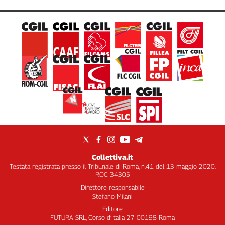
Collettiva.it
Testata registrata presso il Tribunale di Roma, n.41 del 13 maggio 2020.
ROC 34305
Direttore responsabile
Stefano Milani
Editore
FUTURA SRL, Corso d’Italia 27 00198 Roma