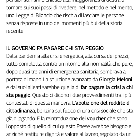
Genova,
tornare sui suoi passi, di rivedere, nel metodo e nel merito,
il
una Legge di Bilancio che rischia di lasciare le persone
sangue
senza risposte in uno dei momenti più bui della storia
della
recente.
ragione
120
anni
IL GOVERNO FA PAGARE CHI STA PEGGIO
Cgil
Dalla pandemia alla crisi energetica, alla corsa dei prezzi,
Collettiva
tutto complotta contro un ritorno alla normalità che pure,
Academy
dopo quasi tre anni di emergenza sanitaria, sembrava a
portata di mano. La soluzione avanzata da
Giorgia Meloni
Collettiva
e dai suoi alleati sarebbe quella di
far pagare la crisi a chi
Play
Rubriche
sta peggio
. Questo ci dicono i due provvedimenti tra i più
contestati di questa manovra.
L’abolizione del reddito di
Collettiva
cittadinanza
, benzina sul fuoco di una crisi sociale che sta
Talk
già dilagando. E la reintroduzione dei
voucher
che sono
La
l’opposto di quello di cui questo Paese avrebbe bisogno e
settimana
Collettiva
anziché restituire dignità e valore al lavoro, regolato da un