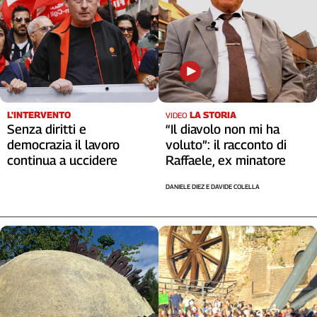
L'INTERVENTO
LA STORIA
VIDEO
Senza diritti e
“Il diavolo non mi ha
democrazia il lavoro
voluto”: il racconto di
continua a uccidere
Raffaele, ex minatore
DANIELE DIEZ E DAVIDE COLELLA