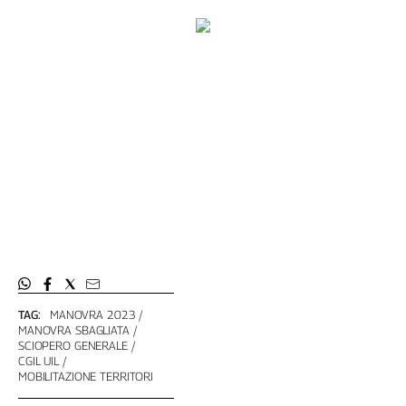
Liguria
Lombardia
Marche
Piemonte
Puglia
Sardegna
Sicilia
Toscana
Trentino
Umbria
Valle
D'Aosta
Veneto
TAG:
MANOVRA 2023
Archivio
MANOVRA SBAGLIATA
Storico
SCIOPERO GENERALE
1955-
CGIL UIL
2014
MOBILITAZIONE TERRITORI