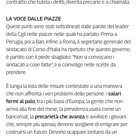
Girasoli
contratto che tutela i diritti, diventa precario e a chiamata.
Il
Sassolino
LA VOCE DALLE PIAZZE
Linea
Questi punti sono stati sottolineati dalle parole del leader
Economica
della Cgil nelle piazze nelle quali ha parlato. Prima a
Tech
Perugia, poi a Bari, infine a Roma, il segretario generale del
It
sindacato di Corso d’Italia ha ripetuto che questo governo
Easy
è partito con il piede sbagliato. “Non si convocano i
Inserti
sindacati a cose fatte”, li si coinvolge nelle scelte da
prendere.
Idea
Diffusa
È lunga la lista delle misure contestate a una manovra
InFlai
che non affronta i veri problemi delle persone: i
salari
fermi al palo
, tra i più bassi d’Europa; la gente che non
Le
trasmissioni
arriva alla fine del mese; la previdenza usata come un
tv
bancomat; la
precarietà che avanza
e avvilisce i giovani
Work
che, sempre più spesso, devono scegliere di emigrare per
in
costruirsi un futuro. Devono scappare lontano da un
Progress