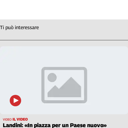
Cerca
Contatti
Ti può interessare
La
redazione
Newsletter
Social
IL VIDEO
VIDEO
Landini: «In piazza per un Paese nuovo»