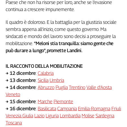
Paese che non ha risorse per loro, anche se l’evasione
L'Italia
continua a crescere impunemente.
nel
Lavoro
Il quadro è doloroso. E la battaglia per la giustizia sociale
sembra appena all’inizio, come questo governo. Ma
Territori
sindacati e mondo del lavoro sono decisi a proseguire la
Abruzzo-
mobilitazione.
“
Meloni stia tranquilla: siamo gente che
Molise
può durare a lungo", promette Landini.
Alto
Adige
IL RACCONTO DELLA MOBILITAZIONE
Basilicata
→ 12 dicembre
:
Calabria
Calabria
→ 13 dicembre
:
Sicilia
Umbria
Campania
→ 14 dicembre
:
Abruzzo
Puglia
Trentino
Valle d'Aosta
Emilia-
Veneto
Romagna
→ 15 dicembre
:
Marche
Piemonte
Friuli
Venezia
→ 16 dicembre
:
Basilicata
Campania
Emilia-Romagna
Friuli
Giulia
Venezia Giulia
Lazio
Liguria
Lombardia
Molise
Sardegna
Lazio
Toscana