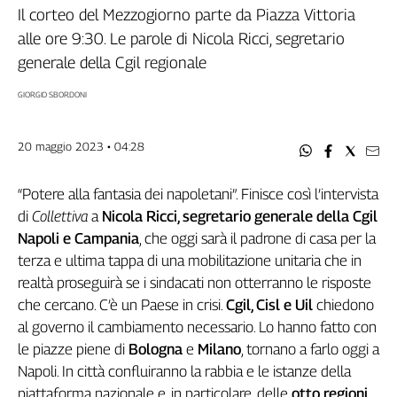
Filcams
Il corteo del Mezzogiorno parte da Piazza Vittoria
Filctem
alle ore 9:30. Le parole di Nicola Ricci, segretario
Fillea
generale della Cgil regionale
Filt
GIORGIO SBORDONI
Fiom
Fisac
20 maggio 2023 • 04:28
Flai
Flc
“Potere alla fantasia dei napoletani”. Finisce così l’intervista
Fp
di
Collettiva
a
Nicola Ricci, segretario generale della Cgil
Nidil
Napoli e Campania
, che oggi sarà il padrone di casa per la
Slc
terza e ultima tappa di una mobilitazione unitaria che in
Spi
realtà proseguirà se i sindacati non otterranno le risposte
Inca
che cercano. C’è un Paese in crisi.
Cgil, Cisl e Uil
chiedono
Caaf
al governo il cambiamento necessario. Lo hanno fatto con
Speciali
le piazze piene di
Bologna
e
Milano
, tornano a farlo oggi a
Napoli. In città confluiranno la rabbia e le istanze della
G8
piattaforma nazionale e, in particolare, delle
otto regioni
di