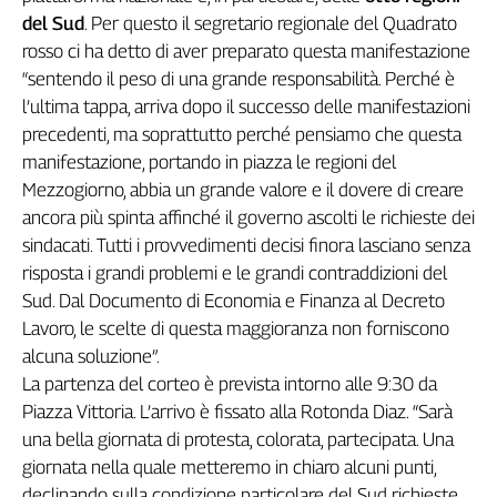
del Sud
. Per questo il segretario regionale del Quadrato
Genova,
il
rosso ci ha detto di aver preparato questa manifestazione
sangue
“sentendo il peso di una grande responsabilità. Perché è
della
l’ultima tappa, arriva dopo il successo delle manifestazioni
ragione
precedenti, ma soprattutto perché pensiamo che questa
120
manifestazione, portando in piazza le regioni del
anni
Mezzogiorno, abbia un grande valore e il dovere di creare
Cgil
ancora più spinta affinché il governo ascolti le richieste dei
Collettiva
sindacati. Tutti i provvedimenti decisi finora lasciano senza
Academy
risposta i grandi problemi e le grandi contraddizioni del
Collettiva
Sud. Dal Documento di Economia e Finanza al Decreto
Play
Lavoro, le scelte di questa maggioranza non forniscono
Rubriche
alcuna soluzione”.
Collettiva
La partenza del corteo è prevista intorno alle 9:30 da
Talk
Piazza Vittoria. L’arrivo è fissato alla Rotonda Diaz. “Sarà
La
una bella giornata di protesta, colorata, partecipata. Una
settimana
giornata nella quale metteremo in chiaro alcuni punti,
Collettiva
declinando sulla condizione particolare del Sud richieste