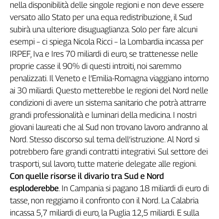
nella disponibilità delle singole regioni e non deve essere
L'Italia
versato allo Stato per una equa redistribuzione, il Sud
nel
subirà una ulteriore disuguaglianza. Solo per fare alcuni
Lavoro
esempi – ci spiega Nicola Ricci – la Lombardia incassa per
Territori
IRPEF, Iva e Ires 70 miliardi di euro, se trattenesse nelle
proprie casse il 90% di questi introiti, noi saremmo
Abruzzo-
penalizzati. Il Veneto e l’Emilia-Romagna viaggiano intorno
Molise
ai 30 miliardi. Questo metterebbe le regioni del Nord nelle
Alto
Adige
condizioni di avere un sistema sanitario che potrà attrarre
grandi professionalità e luminari della medicina. I nostri
Basilicata
giovani laureati che al Sud non trovano lavoro andranno al
Calabria
Nord. Stesso discorso sul tema dell’istruzione. Al Nord si
Campania
potrebbero fare grandi contratti integrativi. Sul settore dei
Emilia-
Romagna
trasporti, sul lavoro, tutte materie delegate alle regioni.
Con quelle risorse il divario tra Sud e Nord
Friuli
Venezia
esploderebbe
. In Campania si pagano 18 miliardi di euro di
Giulia
tasse, non reggiamo il confronto con il Nord. La Calabria
Lazio
incassa 5,7 miliardi di euro, la Puglia 12,5 miliardi. E sulla