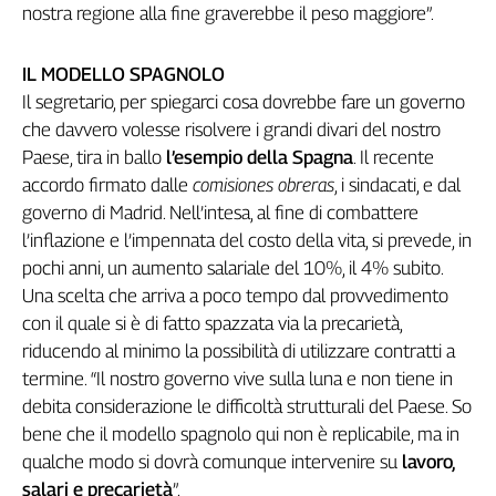
Liguria
nostra regione alla fine graverebbe il peso maggiore”.
Lombardia
Marche
IL MODELLO SPAGNOLO
Piemonte
Il segretario, per spiegarci cosa dovrebbe fare un governo
Puglia
che davvero volesse risolvere i grandi divari del nostro
Sardegna
Paese, tira in ballo
l’esempio della Spagna
. Il recente
Sicilia
accordo firmato dalle
comisiones obreras
, i sindacati, e dal
Toscana
governo di Madrid. Nell’intesa, al fine di combattere
Trentino
l’inflazione e l’impennata del costo della vita, si prevede, in
Umbria
pochi anni, un aumento salariale del 10%, il 4% subito.
Valle
Una scelta che arriva a poco tempo dal provvedimento
D'Aosta
con il quale si è di fatto spazzata via la precarietà,
Veneto
riducendo al minimo la possibilità di utilizzare contratti a
termine. “Il nostro governo vive sulla luna e non tiene in
Archivio
debita considerazione le difficoltà strutturali del Paese. So
Storico
1955-
bene che il modello spagnolo qui non è replicabile, ma in
2014
qualche modo si dovrà comunque intervenire su
lavoro,
salari e precarietà
”.