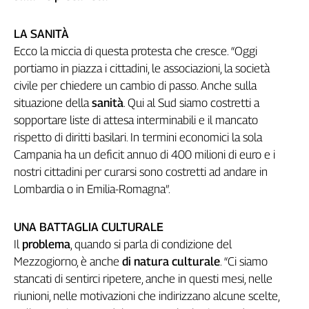
Cerca
LA SANITÀ
Ecco la miccia di questa protesta che cresce. “Oggi
Contatti
portiamo in piazza i cittadini, le associazioni, la società
civile per chiedere un cambio di passo. Anche sulla
La
situazione della
sanità
. Qui al Sud siamo costretti a
sopportare liste di attesa interminabili e il mancato
redazione
rispetto di diritti basilari. In termini economici la sola
Campania ha un deficit annuo di 400 milioni di euro e i
Newsletter
nostri cittadini per curarsi sono costretti ad andare in
Lombardia o in Emilia-Romagna”.
Social
UNA BATTAGLIA CULTURALE
Il
problema
, quando si parla di condizione del
Mezzogiorno, è anche
di natura culturale
. “Ci siamo
stancati di sentirci ripetere, anche in questi mesi, nelle
riunioni, nelle motivazioni che indirizzano alcune scelte,