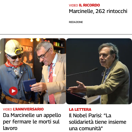
IL RICORDO
VIDEO
Marcinelle, 262 rintocchi
REDAZIONE
L'ANNIVERSARIO
LA LETTERA
VIDEO
Da Marcinelle un appello
Il Nobel Parisi: “La
per fermare le morti sul
solidarietà tiene insieme
lavoro
una comunità”