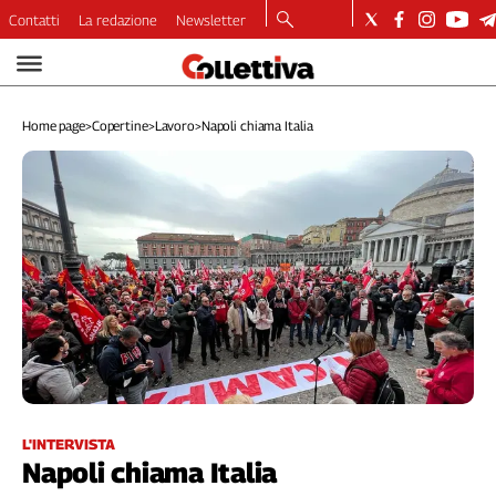
Contatti
La redazione
Newsletter
Video
Podcast
Home page
>
Copertine
>
Lavoro
>
Napoli chiama Italia
Dirette
Longform
Copertine
Economia
Lavoro
Ambiente
Diritti
Welfare
Italia
Internazionale
Culture
L'INTERVISTA
Napoli chiama Italia
Categorie