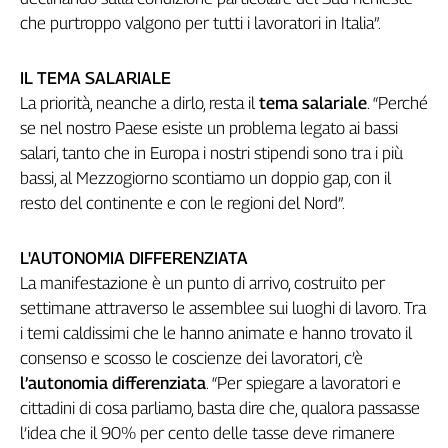
Girasoli
che purtroppo valgono per tutti i lavoratori in Italia”.
Il
Sassolino
IL TEMA SALARIALE
Linea
Economica
La priorità, neanche a dirlo, resta il
tema salariale
. “Perché
Tech
se nel nostro Paese esiste un problema legato ai bassi
It
salari, tanto che in Europa i nostri stipendi sono tra i più
Easy
bassi, al Mezzogiorno scontiamo un doppio gap, con il
resto del continente e con le regioni del Nord”.
Inserti
Idea
L'AUTONOMIA DIFFERENZIATA
Diffusa
La manifestazione è un punto di arrivo, costruito per
InFlai
settimane attraverso le assemblee sui luoghi di lavoro. Tra
i temi caldissimi che le hanno animate e hanno trovato il
Le
trasmissioni
consenso e scosso le coscienze dei lavoratori, c’è
tv
l’autonomia differenziata
. “Per spiegare a lavoratori e
Work
cittadini di cosa parliamo, basta dire che, qualora passasse
in
l’idea che il 90% per cento delle tasse deve rimanere
Progress