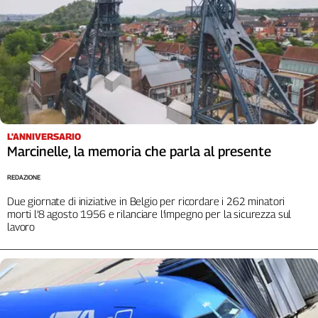
Cerca
Contatti
La
redazione
L'ANNIVERSARIO
Marcinelle, la memoria che parla al presente
Newsletter
REDAZIONE
Due giornate di iniziative in Belgio per ricordare i 262 minatori
Social
morti l’8 agosto 1956 e rilanciare l’impegno per la sicurezza sul
lavoro