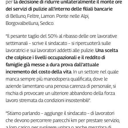
per
la decisione di ridurre unilateralmente il monte ore
Genova,
dei servizi di pulizie all’interno delle filiali bancarie
il
di Belluno, Feltre, Lamon. Ponte nelle Alpi,
sangue
Borgovalbelluna, Sedico.
della
ragione
“Il pesante taglio del 50% al ribasso delle ore lavorative
120
settimanali – scrive il sindacato – si ripercuoterà sulle
anni
Cgil
lavoratrici e sui lavoratori addetti alle pulizie.
Una scelta
Collettiva
che colpisce i livelli occupazionali e il reddito di
Academy
famiglie già messe a dura prova dall’attuale
incremento del costo della vita
. In un settore nel quale
Collettiva
manca sempre più manodopera qualificata, dove le
Play
aziende lamentano una penosa carenza di personale, si
Rubriche
rischia di provocare un ulteriore abbandono della forza
Collettiva
lavoro stremata da condizioni insostenibili”.
Talk
La
“Stiamo parlando – aggiunge il sindacato – di lavoratori
settimana
che devono percorrere parecchi km per prestare servizio,
Collettiva
a loro carico, per svolgere un’ora o anche mezz’ora di