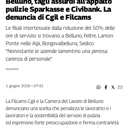
Belluno, tagli assurdi all’appalto
Filcams
pulizie Sparkasse e Civibank. La
Filctem
denuncia di Cgil e Filcams
Fillea
Filt
Le filiali intertessate dalla riduzione del 50% delle
Fiom
ore di servizio si trovano a Belluno, Feltre, Lamon.
Fisac
Ponte nelle Alpi, Borgovalbelluna, Sedico.
Flai
“Nonostante le aziende lamentino una penosa
Flc
carenza di personale”
Fp
REDAZIONE
Nidil
Slc
Spi
1 giugno 2026 • 07:42
Inca
Caaf
La Filcams Cgil e la Camera del Lavoro di Belluno
denunciano una scelta che penalizza le lavoratrici e i
Speciali
lavoratori e la sostenibilità del servizio di pulizia
G8
ed esprimono forte preoccupazione e ferma contrarietà
di