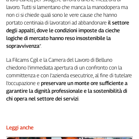
Girasoli
lavoro. Tutti si lamentano che manca la manodopera ma
Il
non ci si chiede quali sono le vere cause che hanno
Sassolino
portato centinaia di lavoratori ad abbandonare
il settore
Linea
degli appalti, dove le condizioni imposte da cieche
Economica
logiche di mercato hanno reso insostenibile la
Tech
It
sopravvivenza
”.
Easy
La Filcams Cgil e la Camera del Lavoro di Belluno
Inserti
chiedono l’immediata apertura di un confronto con la
committenza e con l’azienda esecutrice, al fine di tutelare
Idea
Diffusa
l’occupazione e
preservare un monte ore sufficiente a
InFlai
garantire la dignità professionale e la sostenibilità di
chi opera nel settore dei servizi
.
Le
trasmissioni
tv
Work
Leggi anche
in
Progress