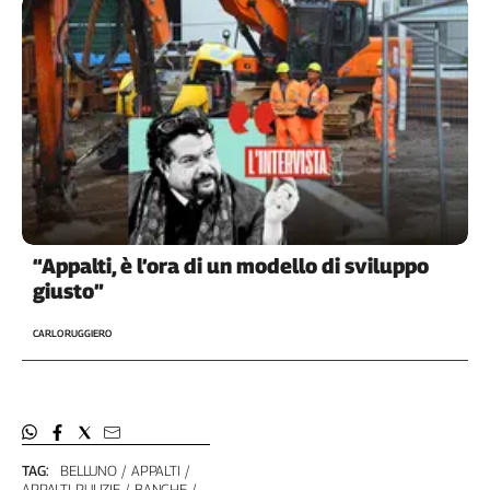
L'Italia
nel
Lavoro
Territori
Abruzzo-
Molise
Alto
Adige
Basilicata
“Appalti, è l’ora di un modello di sviluppo
Calabria
giusto”
Campania
CARLO RUGGIERO
Emilia-
Romagna
Friuli
Venezia
Giulia
Lazio
TAG:
BELLUNO
APPALTI
APPALTI PULIZIE
BANCHE