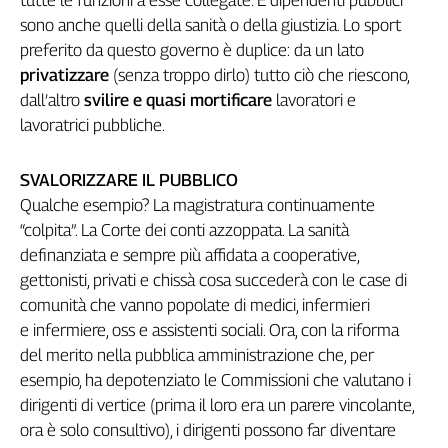
Genova,
sono anche quelli della sanità o della giustizia. Lo sport
il
preferito da questo governo è duplice: da un lato
sangue
privatizzare
(senza troppo dirlo) tutto ciò che riescono,
della
dall’altro
svilire e quasi mortificare
lavoratori e
ragione
lavoratrici pubbliche.
120
anni
Cgil
SVALORIZZARE IL PUBBLICO
Collettiva
Qualche esempio? La magistratura continuamente
Academy
“colpita”. La Corte dei conti azzoppata. La sanità
definanziata e sempre più affidata a cooperative,
Collettiva
gettonisti, privati e chissà cosa succederà con le case di
Play
Rubriche
comunità che vanno popolate di medici, infermieri
e infermiere, oss e assistenti sociali. Ora, con la riforma
Collettiva
del merito nella pubblica amministrazione che, per
Talk
esempio, ha depotenziato le Commissioni che valutano i
La
dirigenti di vertice (prima il loro era un parere vincolante,
settimana
Collettiva
ora è solo consultivo), i dirigenti possono far diventare