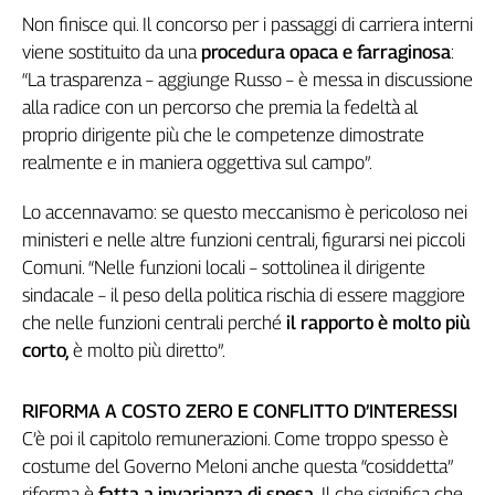
Cerca
Non finisce qui. Il concorso per i passaggi di carriera interni
viene sostituito da una
procedura opaca e farraginosa
:
“La trasparenza – aggiunge Russo – è messa in discussione
Contatti
alla radice con un percorso che premia la fedeltà al
proprio dirigente più che le competenze dimostrate
La
realmente e in maniera oggettiva sul campo”.
redazione
Lo accennavamo: se questo meccanismo è pericoloso nei
ministeri e nelle altre funzioni centrali, figurarsi nei piccoli
Newsletter
Comuni. “Nelle funzioni locali – sottolinea il dirigente
sindacale – il peso della politica rischia di essere maggiore
Social
che nelle funzioni centrali perché
il rapporto è molto più
corto,
è molto più diretto”.
RIFORMA A COSTO ZERO E CONFLITTO D’INTERESSI
C’è poi il capitolo
remunerazioni. Come troppo spesso è
costume del Governo Meloni anche questa “cosiddetta”
riforma è
fatta a
invarianza di spesa.
Il che significa che