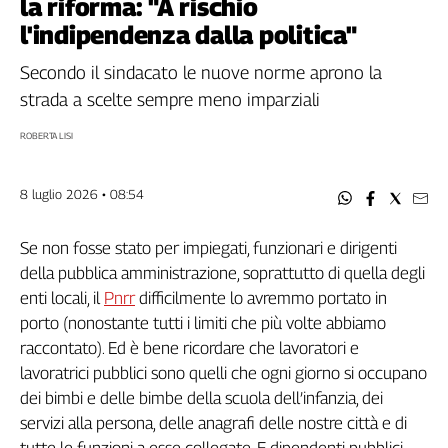
la riforma: "A rischio
Filcams
l'indipendenza dalla politica"
Filctem
Fillea
Secondo il sindacato le nuove norme aprono la
Filt
strada a scelte sempre meno imparziali
Fiom
ROBERTA LISI
Fisac
Flai
8 luglio 2026 • 08:54
Flc
Fp
Se non fosse stato per impiegati, funzionari e dirigenti
Nidil
della pubblica amministrazione, soprattutto di quella degli
Slc
enti locali, il
Pnrr
difficilmente lo avremmo portato in
Spi
porto (nonostante tutti i limiti che più volte abbiamo
Inca
raccontato). Ed è bene ricordare che lavoratori e
Caaf
lavoratrici pubblici sono quelli che ogni giorno si occupano
Speciali
dei bimbi e delle bimbe della scuola dell’infanzia, dei
servizi alla persona, delle anagrafi delle nostre città e di
G8
tutte le funzioni a esse collegate. E dipendenti pubblici
di