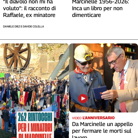
“Il diavolo non mi ha
Marcinelle 1956-2026:
voluto”: il racconto di
Inca un libro per non
Raffaele, ex minatore
dimenticare
DANIELE DIEZ E DAVIDE COLELLA
L'ANNIVERSARIO
VIDEO
Da Marcinelle un appello
per fermare le morti sul
lavoro