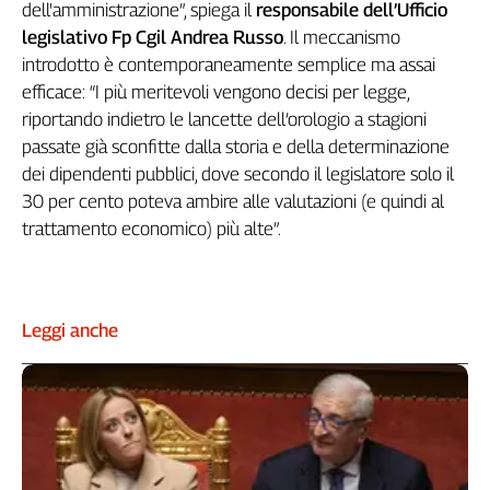
dell'amministrazione”, spiega il
responsabile dell’Ufficio
L'Italia
legislativo Fp Cgil Andrea Russo
. Il meccanismo
nel
introdotto è contemporaneamente semplice ma assai
Lavoro
efficace: “I più meritevoli vengono decisi per legge,
Territori
riportando indietro le lancette dell’orologio a stagioni
passate già sconfitte dalla storia e della determinazione
Abruzzo-
dei dipendenti pubblici, dove secondo il legislatore solo il
Molise
30 per cento poteva ambire alle valutazioni (e quindi al
Alto
trattamento economico) più alte”.
Adige
Basilicata
Calabria
Campania
Leggi anche
Emilia-
Romagna
Friuli
Venezia
Giulia
Lazio