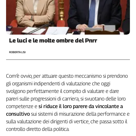
Liguria
Lombardia
Marche
Piemonte
Puglia
Le luci e le molte ombre del Pnrr
Sardegna
Sicilia
ROBERTA LISI
Toscana
Trentino
Umbria
Com’è ovvio, per attuare questo meccanismo si prendono
Valle
gli organismi indipendenti di valutazione che oggi
D'Aosta
svolgono perfettamente il compito di valutare e dare
Veneto
pareri sulle progressioni di carriera, si svuotano delle loro
competenze e
si riduce il loro parere da vincolante a
Archivio
Storico
consultivo
sui sistemi di misurazione della performance e
1955-
sulla valutazione dei dirigenti di vertice, che passa sotto il
2014
controllo diretto della politica.