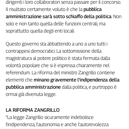
Girasoli
dirigenti i loro collaboratori senza passare per il concorso.
Il risultato certamente voluto è che la
pubblica
Il
Sassolino
amministrazione sarà sotto schiaffo della politica
. Non
Linea
solo e non tanto quella delle funzioni centrali, ma
Economica
soprattutto quella degli enti locali.
Tech
It
Questo governo sta abbattendo a uno a uno tutti i
Easy
contrappesi democratici. La sottomissione della
magistratura al potere politico è stata fermata dalla
Inserti
volontà popolare che si è espressa chiaramente nel
Idea
referendum. La riforma del ministro Zangrillo contiene
Diffusa
elementi che
minano gravemente l’indipendenza della
InFlai
pubblica amministrazione
dalla politica, e purtroppo è
ormai già divenuta legge.
Le
trasmissioni
tv
LA RIFORMA ZANGRILLO
Work
“La legge Zangrillo sicuramente indebolisce
in
l'indipendenza, l'autonomia e anche l'autorevolezza
Progress