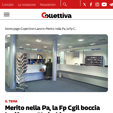
Contatti
La redazione
Newsletter
Video
Podcast
Home page
>
Copertine
>
Lavoro
>
Merito nella Pa, la Fp C...
Dirette
Longform
Copertine
Economia
Lavoro
Ambiente
Diritti
Welfare
Italia
Internazionale
Culture
IL TEMA
Merito nella Pa, la Fp Cgil boccia
Categorie