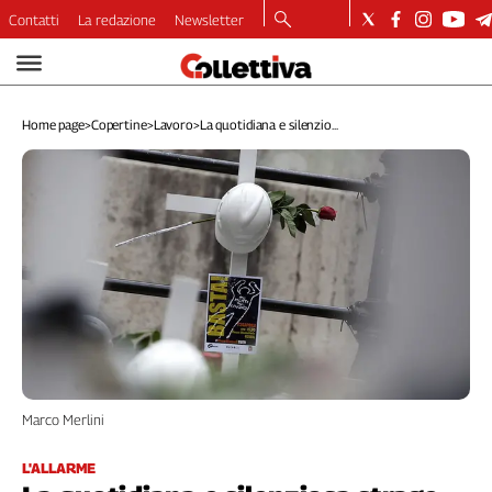
Contatti
La redazione
Newsletter
Video
Podcast
Home page
>
Copertine
>
Lavoro
>
La quotidiana e silenzio...
Dirette
Longform
Copertine
Economia
Lavoro
Ambiente
Diritti
Welfare
Italia
Internazionale
Marco Merlini
Culture
Categorie
L'ALLARME