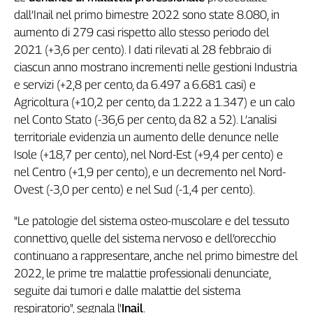
Liguria
dall’Inail nel primo bimestre 2022 sono state 8.080, in
Lombardia
aumento di 279 casi rispetto allo stesso periodo del
Marche
2021 (+3,6 per cento). I dati rilevati al 28 febbraio di
Piemonte
ciascun anno mostrano incrementi nelle gestioni Industria
Puglia
e servizi (+2,8 per cento, da 6.497 a 6.681 casi) e
Sardegna
Agricoltura (+10,2 per cento, da 1.222 a 1.347) e un calo
Sicilia
nel Conto Stato (-36,6 per cento, da 82 a 52). L’analisi
Toscana
territoriale evidenzia un aumento delle denunce nelle
Trentino
Isole (+18,7 per cento), nel Nord-Est (+9,4 per cento) e
Umbria
nel Centro (+1,9 per cento), e un decremento nel Nord-
Valle
Ovest (-3,0 per cento) e nel Sud (-1,4 per cento).
D'Aosta
Veneto
"Le patologie del sistema osteo-muscolare e del tessuto
connettivo, quelle del sistema nervoso e dell’orecchio
Archivio
continuano a rappresentare, anche nel primo bimestre del
Storico
1955-
2022, le prime tre malattie professionali denunciate,
2014
seguite dai tumori e dalle malattie del sistema
respiratorio", segnala l'
Inail
.