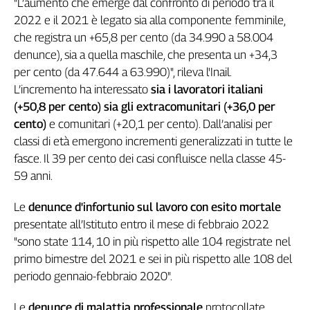
"L’aumento che emerge dal confronto di periodo tra il
L'Italia
2022 e il 2021 è legato sia alla componente femminile,
nel
che registra un +65,8 per cento (da 34.990 a 58.004
Lavoro
denunce), sia a quella maschile, che presenta un +34,3
per cento (da 47.644 a 63.990)", rileva l'Inail.
Territori
L’incremento ha interessato
sia i lavoratori italiani
Abruzzo-
(+50,8 per cento) sia gli extracomunitari (+36,0 per
Molise
cento)
e comunitari (+20,1 per cento). Dall’analisi per
Alto
classi di età emergono incrementi generalizzati in tutte le
Adige
fasce. Il 39 per cento dei casi confluisce nella classe 45-
Basilicata
59 anni.
Calabria
Campania
Le
denunce d'infortunio sul lavoro con esito mortale
Emilia-
presentate all’Istituto entro il mese di febbraio 2022
Romagna
"sono state 114, 10 in più rispetto alle 104 registrate nel
Friuli
primo bimestre del 2021 e sei in più rispetto alle 108 del
Venezia
periodo gennaio-febbraio 2020".
Giulia
Lazio
Le
denunce di malattia professionale
protocollate