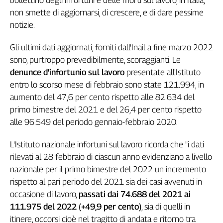
bollettino degli infortuni e delle morti sul lavoro, in Italia,
Genova,
non smette di aggiornarsi, di crescere, e di dare pessime
il
notizie.
sangue
della
Gli ultimi dati aggiornati, forniti dall'Inail a fine marzo 2022
ragione
sono, purtroppo prevedibilmente, scoraggianti. Le
120
denunce d'infortunio sul lavoro
presentate all'Istituto
anni
entro lo scorso mese di febbraio sono state 121.994, in
Cgil
aumento del 47,6 per cento rispetto alle 82.634 del
Collettiva
primo bimestre del 2021 e del 26,4 per cento rispetto
Academy
alle 96.549 del periodo gennaio-febbraio 2020.
Collettiva
Play
L'Istituto nazionale infortuni sul lavoro ricorda che "i dati
Rubriche
rilevati al 28 febbraio di ciascun anno evidenziano a livello
Collettiva
nazionale per il primo bimestre del 2022 un incremento
Talk
rispetto al pari periodo del 2021 sia dei casi avvenuti
in
La
occasione di lavoro,
passati dai 74.688 del 2021 ai
settimana
111.975 del 2022 (+49,9 per cento)
, sia di quelli
in
Collettiva
itinere, occorsi cioè nel tragitto di andata e ritorno tra