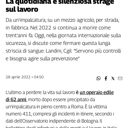
La quotidiana e silenziosa strage
Filcams
sul lavoro
Filctem
Fillea
Da un'impalcatura, su un mezzo agricolo, per strada,
Filt
in fabbrica. Nel 2022 si continua a morire come
Fiom
trent'anni fa. Oggi, nella giornata internazionale sulla
Fisac
sicurezza, si discute come fermare questa lunga
Flai
striscia di sangue. Landini, Cgil: "Servono più controlli
Flc
e bisogna agire sulla prevenzione"
Fp
Nidil
28 aprile 2022 • 04:50
Slc
Spi
L'ultimo a perdere la vita sul lavoro
è
un operaio edile
Inca
di 62 anni
, morto
dopo essere precipitato da
Caaf
un'impalcatura in pieno centro a Roma. È la vittima
Speciali
numero 411, compresi gli incidenti in itinere, secondo i
dati dell'Osservatorio indipendente di Bologna. Il
G8
di