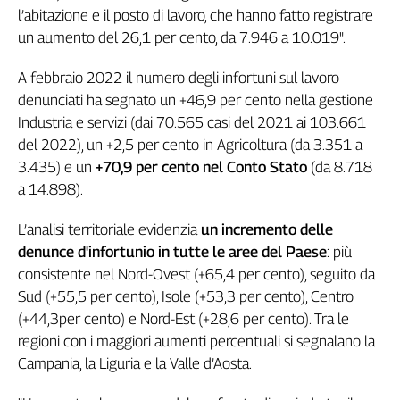
Girasoli
l’abitazione e il posto di lavoro, che hanno fatto registrare
Il
un aumento del 26,1 per cento, da 7.946 a 10.019".
Sassolino
Linea
A febbraio 2022 il numero degli infortuni sul lavoro
Economica
denunciati ha segnato un +46,9 per cento nella gestione
Tech
Industria e servizi (dai 70.565 casi del 2021 ai 103.661
It
del 2022), un +2,5 per cento in Agricoltura (da 3.351 a
Easy
3.435) e un
+70,9 per cento nel Conto Stato
(da 8.718
Inserti
a 14.898).
Idea
L’analisi territoriale evidenzia
un incremento delle
Diffusa
denunce d'infortunio in tutte le aree del Paese
: più
InFlai
consistente nel Nord-Ovest (+65,4 per cento), seguito da
Sud (+55,5 per cento), Isole (+53,3 per cento), Centro
Le
trasmissioni
(+44,3per cento) e Nord-Est (+28,6 per cento). Tra le
tv
regioni con i maggiori aumenti percentuali si segnalano la
Work
Campania, la Liguria e la Valle d’Aosta.
in
Progress