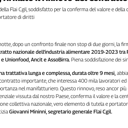
ella Flai Cgil, soddisfatto per la conferma del valore e della
rtatore di diritti
notte, dopo un confronto finale non stop di due giorni, la firm
ratto nazionale dell’industria alimentare 2019-2023 tra Fa
il e Unionfood, Ancit e AssoBirra.
Piena soddisfazione dei sin
na trattativa lunga e complessa, durata oltre 9 mesi,
abbi
contratto importante, che interessa 400 mila lavoratori ed è
rtanza nel manifatturiero. Questo rinnovo, reso ancor più di
enziale vissuta dal nostro Paese, conferma il valore e la cent
ione collettiva nazionale, vero elemento di tutela e portator
tizia
Giovanni Mininni, segretario generale Flai Cgil.