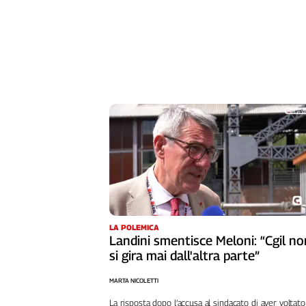
Liguria
Lombardia
Marche
Piemonte
Puglia
Sardegna
Sicilia
Toscana
Trentino
Umbria
Valle
D'Aosta
Veneto
LA POLEMICA
Landini smentisce Meloni: “Cgil no
Archivio
si gira mai dall'altra parte”
Storico
1955-
2014
MARTA NICOLETTI
La risposta dopo l’accusa al sindacato di aver voltato