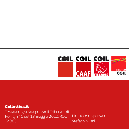
Collettiva.it
Testata registrata presso il Tribunale di
Direttore responsabile
Roma, n.41 del 13 maggio 2020. ROC
34305
Stefano Milani