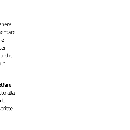
tenere
imentare
 e
dei
o anche
 un
lfare,
tto alla
 del
critte