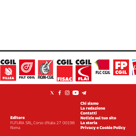
Chi siamo
La redazione
Contatti
Editore
Notizie sul tuo sito
FUTURA SRL, Corso d’Italia 27 00198
La storia
Roma
Privacy e Cookie Policy