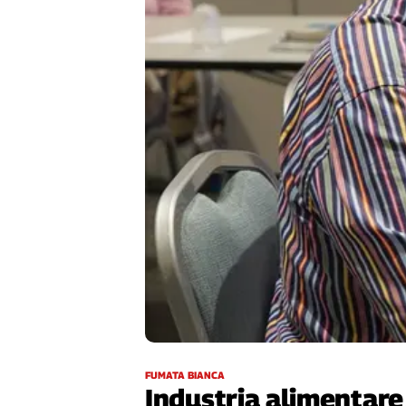
Filcams
Filctem
Fillea
Filt
Fiom
Fisac
Flai
Flc
Fp
Nidil
Slc
Spi
Inca
Caaf
Speciali
FUMATA BIANCA
G8
Industria alimentare,
di