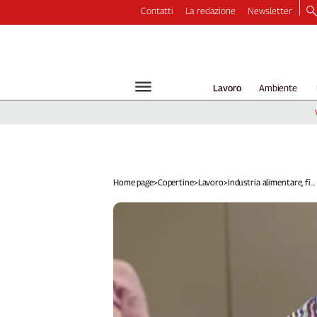
Contatti
La redazione
Newsletter
Video
Podcast
Dirette
Lavoro
Ambiente
Longform
Copertine
Economia
Lavoro
Ambiente
Home page
>
Copertine
>
Lavoro
>
Industria alimentare, fi...
Diritti
Welfare
Italia
Internazionale
Culture
Categorie