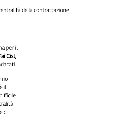
 centralità della contrattazione
a per il
i Cisl,
dacati.
amo
 il
fficile
ralità
e di