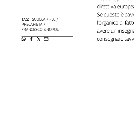
direttiva europea
L'Italia
nel
Se questo è davv
Lavoro
TAG:
SCUOLA
FLC
l'organico di fat
PRECARIETÀ
FRANCESCO SINOPOLI
avere un insegna
Territori
consegnare l'avv
Abruzzo-
Molise
Alto
Adige
Basilicata
Calabria
Campania
Emilia-
Romagna
Friuli
Venezia
Giulia
Lazio