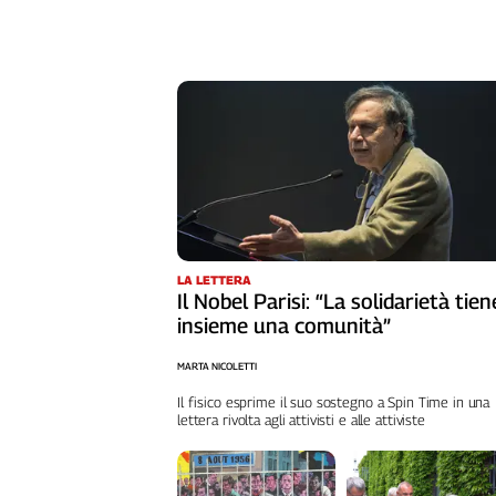
Liguria
Lombardia
Marche
Piemonte
Puglia
Sardegna
Sicilia
Toscana
Trentino
Umbria
LA LETTERA
Valle
Il Nobel Parisi: “La solidarietà tien
D'Aosta
insieme una comunità”
Veneto
MARTA NICOLETTI
Archivio
Il fisico esprime il suo sostegno a Spin Time in una
Storico
lettera rivolta agli attivisti e alle attiviste
1955-
2014