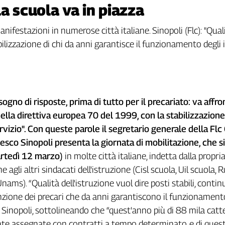
a scuola va in piazza
ifestazioni in numerose città italiane. Sinopoli (Flc): "Quali
abilizzazione di chi da anni garantisce il funzionamento degli i
sogno di risposte, prima di tutto per il precariato: va affr
ella direttiva europea 70 del 1999, con la stabilizzazione
ervizio". Con queste parole il segretario generale della Flc 
sco Sinopoli presenta la giornata di mobilitazione, che si
artedì 12 marzo)
in molte città italiane, indetta dalla propri
 agli altri sindacati dell'istruzione (Cisl scuola, Uil scuola, 
nams). “Qualità dell'istruzione vuol dire posti stabili, contin
nzione dei precari che da anni garantiscono il funzionament
e Sinopoli, sottolineando che “quest'anno più di 88 mila catt
te assegnate con contratti a tempo determinato, e di ques