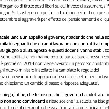
l'organico di fatto: posti liberi su cui, invece di assumere, si
giugno. Sul sostegno un posto su tre è ricoperto da un preca
ettembre si aggraverà per effetto dei pensionamenti e di q
dacale lancia un appello al governo, ribadendo che nella sc
 mila insegnanti che da anni lavorano con contratti a tem
30 giugno o al 31 agosto, e questi docenti vanno stabilizz
n sono abilitati e non hanno potuto partecipare a nessun c
i, è perché dal 2014 non viene avviato un percorso abilitante
gni nuovo ministro insediato ha cambiato le regole del
nza una visione di lungo periodo, senza rispetto per chi lavo
no chiediamo un cambio di passo e risposte adeguate”.
c spiega, infine, che le misure che il governo ha adottato fi
 non sono convincenti
e ribadisce che “la scuola ha bisog
i tutto per il precariato, che va affrontato come indicato nel