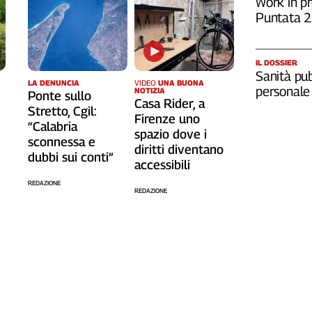
Work in pr
Puntata 
IL DOSSIER
Sanità pub
LA DENUNCIA
VIDEO
UNA BUONA
personale
NOTIZIA
Ponte sullo
Casa Rider, a
Stretto, Cgil:
o
Firenze uno
“Calabria
spazio dove i
sconnessa e
diritti diventano
dubbi sui conti”
accessibili
REDAZIONE
REDAZIONE