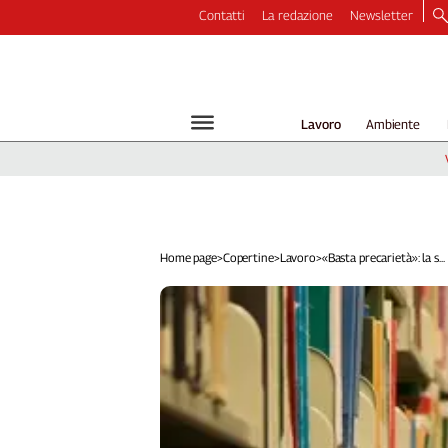
Contatti
La redazione
Newsletter
Video
Podcast
Dirette
Lavoro
Ambiente
Longform
Copertine
Economia
Lavoro
Ambiente
Home page
>
Copertine
>
Lavoro
>
«Basta precarietà»: la s...
Diritti
Welfare
Italia
Internazionale
Culture
Categorie