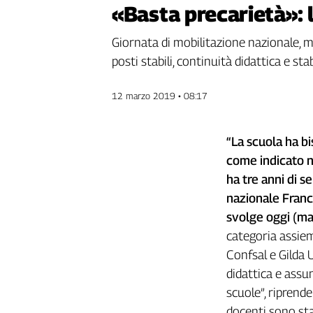
«Basta precarietà»: l
Genova,
il
Giornata di mobilitazione nazionale, man
sangue
della
posti stabili, continuità didattica e st
ragione
120
12 marzo 2019 • 08:17
anni
Cgil
Collettiva
“La scuola ha bi
Academy
come indicato n
ha tre anni di s
Collettiva
Play
nazionale France
Rubriche
svolge oggi (m
categoria assieme
Collettiva
Talk
Confsal e Gilda U
La
didattica e assu
settimana
scuole”, riprend
Collettiva
docenti sono sta