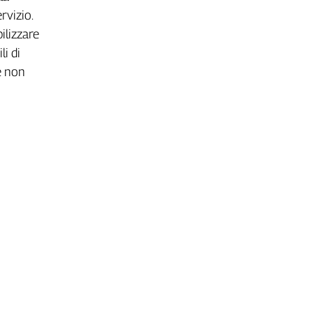
rvizio.
ilizzare
li di
e non