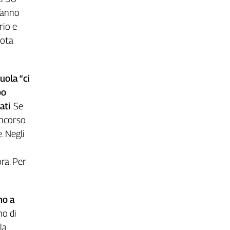
 fanno
rio e
uota
uola “ci
po
ati
. Se
oncorso
. Negli
ra. Per
no a
no di
la