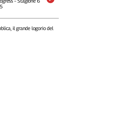
ogress – Stagione 6
25
blica, il grande logorio del