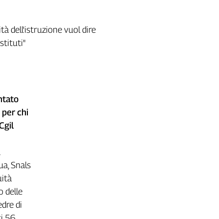
tà dell'istruzione vuol dire
stituti"
ontato
 per chi
Cgil
a
Rua, Snals
uità
o delle
edre di
ti 56