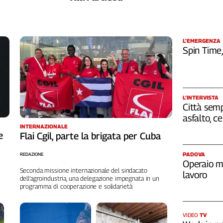
L’EMERGENZA
Spin Time
L’INTERVISTA
Città semp
asfalto, c
INTERNAZIONALE
e
Flai Cgil, parte la brigata per Cuba
PADOVA
REDAZIONE
Operaio m
Seconda missione internazionale del sindacato
lavoro
dell’agroindustria, una delegazione impegnata in un
programma di cooperazione e solidarietà
VIDEO
TV