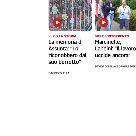
Cerca
Contatti
VIDEO
LA STORIA
VIDEO
L’INTERVENTO
La memoria di
Marcinelle,
La
Assunta: “Lo
Landini: “Il lavor
redazione
riconobbero dal
uccide ancora”
suo berretto”
DAVIDE COLELLA E DANIELE DIEZ
Newsletter
DAVIDE COLELLA
Social