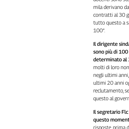
Girasoli
mila derivano dal
Il
contratti al 30 
Sassolino
tutto questo a s
Linea
Economica
100”.
Tech
It
Il dirigente sin
Easy
sono più di 100
determinato al 
Inserti
molti di loro no
Idea
negli ultimi ann
Diffusa
ultimi 20 anni o
InFlai
reclutamento, se
Le
questo al gover
trasmissioni
tv
Il segretario Fl
Work
questo momento
in
risposte, prima d
Progress