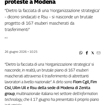
proteste a Modena
Filcams
Filctem
“Dietro la facciata di una ‘riorganizzazione strategica’
Fillea
– dicono sindacati e Rsu – si nasconde un brutale
Filt
progetto di 167 esuberi mascherati da
Fiom
trasferimenti”
Fisac
M.T.
Flai
Flc
Fp
26 giugno 2026 • 10:25
Nidil
Slc
“Dietro la facciata di una ‘riorganizzazione strategica’ si
nasconde, in realtà, un brutale piano di 167 esuberi
Spi
mascherati attraverso il trasferimento di altrettanti
Inca
lavoratori a livello nazionale”. A dirlo sono
Fiom Cgil, Fim
Caaf
Cisl, Uilm Uil e Rsu della sede di Modena di Zenita
Speciali
group
, multinazionale italiana nel settore dell’
information
technology
, che il 17 giugno ha presentato il proprio piano
G8
di