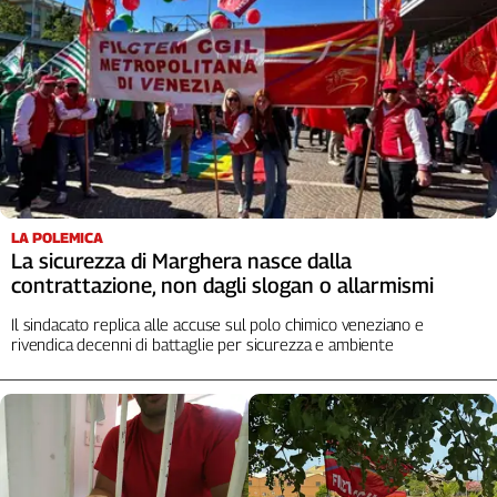
LA POLEMICA
La sicurezza di Marghera nasce dalla
contrattazione, non dagli slogan o allarmismi
Il sindacato replica alle accuse sul polo chimico veneziano e
rivendica decenni di battaglie per sicurezza e ambiente