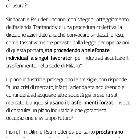
Girasoli
chiusura?”.
Il
Sassolino
Sindacati e Rsu denunciano “con sdegno l'atteggiamento
Linea
dell'azienda. Trattandosi di una procedura collettiva, la
Economica
direzione aziendale anziché convocare sindacati e Rsu,
Tech
come tassativamente previsto dalla legge per operazioni
It
di questa portata,
sta procedendo a telefonate
Easy
individuali a singoli lavoratori
per indurli ad accettare il
Inserti
trasferimento nella sede di Milano”.
Idea
Il piano industriale, proseguono le tre sigle, non risponde
Diffusa
“a una crisi di mercato, infatti l'azienda sta acquisendo e
InFlai
continuerà ad acquisire altre società già presenti sul
mercato. Dunque
si usano i trasferimenti forzati
, invece
Le
trasmissioni
di costruire un piano industriale che garantisca
tv
occupazione e sviluppo futuro”.
Work
in
Fiom, Fim, Uilm e Rsu modenesi pertanto
proclamano
Progress