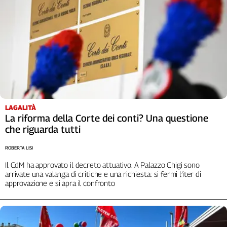
Cerca
Contatti
La
redazione
LAGALITÀ
Newsletter
La riforma della Corte dei conti? Una questione
che riguarda tutti
Social
ROBERTA LISI
Il CdM ha approvato il decreto attuativo. A Palazzo Chigi sono
arrivate una valanga di critiche e una richiesta: si fermi l’iter di
approvazione e si apra il confronto