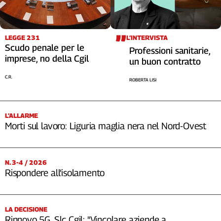
LEGGE 231
L’INTERVISTA
Scudo penale per le
Professioni sanitarie,
imprese, no della Cgil
un buon contratto
C.R.
ROBERTA LISI
L’ALLARME
Morti sul lavoro: Liguria maglia nera nel Nord-Ovest
N. 3-4 / 2026
Rispondere all’isolamento
LA DECISIONE
Rinnovo 5G, Slc Cgil: "Vincolare aziende a