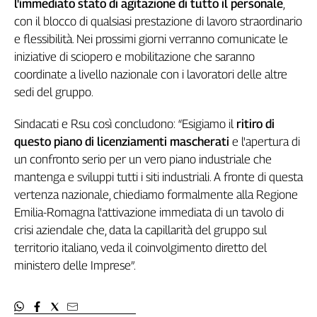
l'immediato stato di agitazione di tutto il personale
,
L'Italia
con il blocco di qualsiasi prestazione di lavoro straordinario
nel
e flessibilità. Nei prossimi giorni verranno comunicate le
Lavoro
iniziative di sciopero e mobilitazione che saranno
coordinate a livello nazionale con i lavoratori delle altre
Territori
sedi del gruppo.
Abruzzo-
Molise
Sindacati e Rsu così concludono: “Esigiamo il
ritiro di
Alto
questo piano di licenziamenti mascherati
e l'apertura di
Adige
un confronto serio per un vero piano industriale che
Basilicata
mantenga e sviluppi tutti i siti industriali. A fronte di questa
Calabria
vertenza nazionale, chiediamo formalmente alla Regione
Campania
Emilia-Romagna l'attivazione immediata di un tavolo di
Emilia-
crisi aziendale che, data la capillarità del gruppo sul
Romagna
territorio italiano, veda il coinvolgimento diretto del
Friuli
ministero delle Imprese”.
Venezia
Giulia
Lazio