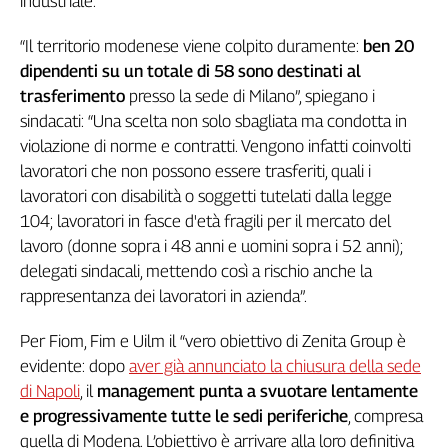
industriale.
Genova,
il
“Il territorio modenese viene colpito duramente:
ben 20
sangue
dipendenti su un totale di 58 sono destinati al
della
trasferimento
presso la sede di Milano”, spiegano i
ragione
sindacati: “Una scelta non solo sbagliata ma condotta in
120
violazione di norme e contratti. Vengono infatti coinvolti
anni
lavoratori che non possono essere trasferiti, quali i
Cgil
lavoratori con disabilità o soggetti tutelati dalla legge
Collettiva
104; lavoratori in fasce d'età fragili per il mercato del
Academy
lavoro (donne sopra i 48 anni e uomini sopra i 52 anni);
Collettiva
delegati sindacali, mettendo così a rischio anche la
Play
rappresentanza dei lavoratori in azienda”.
Rubriche
Collettiva
Per Fiom, Fim e Uilm il “vero obiettivo di Zenita Group è
Talk
evidente: dopo
aver già annunciato la chiusura della sede
La
di Napoli
, il
management punta a svuotare lentamente
settimana
e progressivamente tutte le sedi periferiche
, compresa
Collettiva
quella di Modena. L’obiettivo è arrivare alla loro definitiva