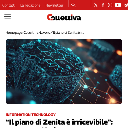
Contatti
La redazione
Newsletter
Video
Podcast
Home page
>
Copertine
>
Lavoro
>
“Il piano di Zenita è ir...
Dirette
Longform
Copertine
Economia
Lavoro
Ambiente
Diritti
Welfare
Italia
Internazionale
Culture
INFORMATION TECHNOLOGY
“Il piano di Zenita è irricevibile”:
Categorie