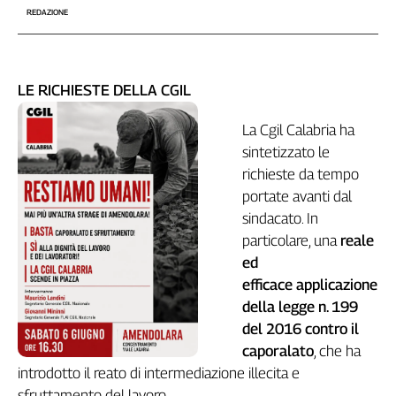
Girasoli
REDAZIONE
Il
Sassolino
Linea
Economica
LE RICHIESTE DELLA CGIL
Tech
La Cgil Calabria ha
It
Easy
sintetizzato le
richieste da tempo
Inserti
portate avanti dal
Idea
sindacato. In
Diffusa
particolare, una
reale
InFlai
ed
efficace applicazione
Le
della legge n. 199
trasmissioni
tv
del 2016 contro il
caporalato
, che ha
Work
introdotto il reato di intermediazione illecita e
in
Progress
sfruttamento del lavoro.