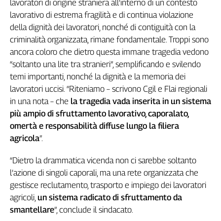
lavoratori di origine straniera all’interno di un contesto
Cerca
lavorativo di estrema fragilità e di continua violazione
della dignità dei lavoratori, nonché di contiguità con la
criminalità organizzata, rimane fondamentale. Troppi sono
Contatti
ancora coloro che dietro questa immane tragedia vedono
“soltanto una lite tra stranieri”, semplificando e svilendo
La
temi importanti, nonché la dignità e la memoria dei
redazione
lavoratori uccisi. “Riteniamo – scrivono Cgil e Flai regionali
in una nota – che
la tragedia vada inserita in un sistema
Newsletter
più ampio di sfruttamento lavorativo, caporalato,
omertà e responsabilità diffuse lungo la filiera
agricola
”.
Social
“Dietro la drammatica vicenda non ci sarebbe soltanto
l’azione di singoli caporali, ma una rete organizzata che
gestisce reclutamento, trasporto e impiego dei lavoratori
agricoli,
un sistema radicato di sfruttamento da
smantellare
”, conclude il sindacato.