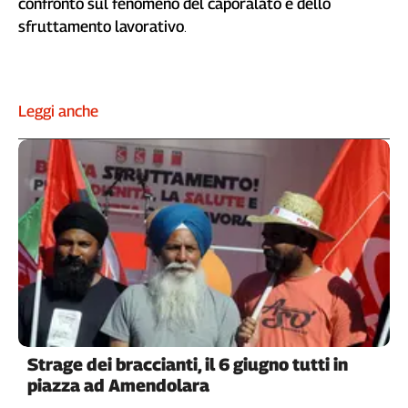
confronto sul fenomeno del caporalato e dello
Genova,
sfruttamento lavorativo
.
il
sangue
della
ragione
Leggi anche
120
anni
Cgil
Collettiva
Academy
Collettiva
Play
Rubriche
Collettiva
Talk
La
Strage dei braccianti, il 6 giugno tutti in
settimana
piazza ad Amendolara
Collettiva