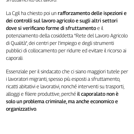
L'Italia
La Cgil ha chiesto poi un
rafforzamento delle ispezioni e
nel
Lavoro
dei controlli sul lavoro agricolo e sugli altri settori
dove si verificano forme di sfruttamento
e il
Territori
potenziamento della cosiddetta "Rete del Lavoro Agricolo
Abruzzo-
di Qualità", dei centri per l’impiego e degli strumenti
Molise
pubblici di collocamento per ridurre ed evitare il ricorso ai
Alto
caporali.
Adige
Basilicata
Essenziale per il sindacato che ci siano maggiori tutele per
Calabria
i lavoratori migranti, spesso più esposti a sfruttamento,
Campania
ricatti abitativi e lavorativi, nonché interventi su trasporti,
alloggi e filiere produttive, perché
il caporalato non è
Emilia-
Romagna
solo un problema criminale, ma anche economico e
Friuli
organizzativo
.
Venezia
Giulia
Lazio