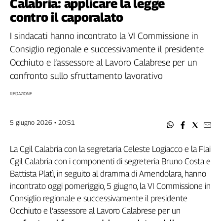
Calabria: applicare la legge
Filcams
contro il caporalato
Filctem
Fillea
I sindacati hanno incontrato la VI Commissione in
Filt
Consiglio regionale e successivamente il presidente
Fiom
Occhiuto e l’assessore al Lavoro Calabrese per un
Fisac
confronto sullo sfruttamento lavorativo
Flai
REDAZIONE
Flc
Fp
Nidil
5 giugno 2026 • 20:51
Slc
Spi
La Cgil Calabria con la segretaria Celeste Logiacco e la Flai
Inca
Cgil Calabria con i componenti di segreteria Bruno Costa e
Caaf
Battista Platì, in seguito al dramma di Amendolara, hanno
incontrato oggi pomeriggio, 5 giugno, la VI Commissione in
Speciali
Consiglio regionale e successivamente il presidente
Occhiuto e l’assessore al Lavoro Calabrese per un
G8
di