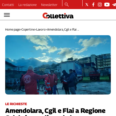
Contatti
La redazione
Newsletter
Video
Podcast
Home page
>
Copertine
>
Lavoro
>
Amendolara, Cgil e Flai ...
Dirette
Longform
Copertine
Economia
Lavoro
Ambiente
Diritti
Welfare
Italia
Internazionale
Culture
LE RICHIESTE
Amendolara, Cgil e Flai a Regione
Categorie