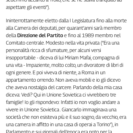
Girasoli
aspettare gli eventi”).
Il
Sassolino
Ininterrottamente eletto dalla I Legislatura fino alla morte
Linea
alla Camera dei deputati, per quarant’anni sarà membro
Economica
della
Direzione del Partito
e fino al 1989 membro nel
Tech
Comitato centrale. Modesto nella vita privata (“Era una
It
Easy
personalità ricca di sfumature, per alcuni versi
insopportabile - diceva di lui Miriam Mafai, compagna di
Inserti
una vita - Impaziente, molto colto, un divoratore di libri di
ogni genere. E poi viveva di niente, a Roma in un
Idea
Diffusa
appartamento orrendo. Non aveva mobili e io gli dicevo
InFlai
che aveva nostalgia del carcere. Parlando della mia casa
diceva: Vedi? Qui in Unione Sovietica ci vivrebbero tre
Le
famiglie! Io gli rispondevo: Infatti io non voglio andare a
trasmissioni
tv
vivere in Unione Sovietica . Giancarlo immaginava una
societ
à
che non esisteva più e il suo sogno, da vecchio, era
Work
una camera in affitto in una casa di operai a Torino”), in
in
Parlamento e sui giornali dell’epoca era noto per la
Progress