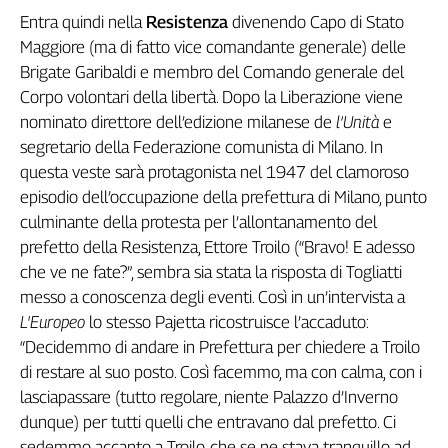
Entra quindi nella
Resistenza
divenendo Capo di Stato
Genova,
il
Maggiore (ma di fatto vice comandante generale) delle
sangue
Brigate Garibaldi e membro del Comando generale del
della
Corpo volontari della libertà
. Dopo la Liberazione viene
ragione
nominato direttore dell’edizione milanese de
l’
Unit
à
e
120
segretario della Federazione comunista di Milano.
In
anni
questa veste sarà protagonista nel 1947 del clamoroso
Cgil
episodio dell’occupazione della prefettura di Milano, punto
Collettiva
Academy
culminante della protesta per l’allontanamento del
prefetto della Resistenza, Ettore Troilo (“Bravo! E adesso
Collettiva
che ve ne fate?”, sembra sia stata la risposta di Togliatti
Play
messo a conoscenza degli eventi. Così in un’intervista a
Rubriche
L'Europeo
lo stesso Pajetta ricostruisce l’accaduto:
Collettiva
“Decidemmo di andare in Prefettura per chiedere a Troilo
Talk
di restare al suo posto. Così facemmo, ma con calma, con i
La
lasciapassare (tutto regolare, niente Palazzo d’Inverno
settimana
dunque) per tutti quelli che entravano dal prefetto. Ci
Collettiva
sedemmo accanto a Troilo, che se ne stava tranquillo ad