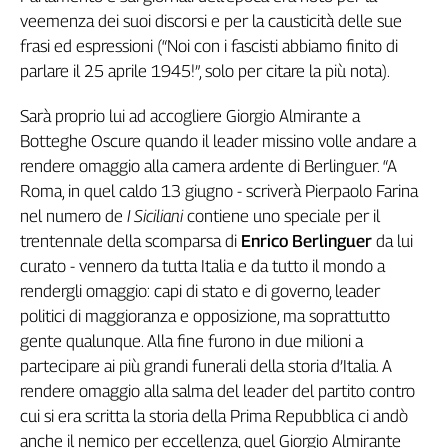
veemenza dei suoi discorsi e per la
causticit
à
delle sue
L'Italia
nel
frasi ed espressioni (“Noi con i fascisti abbiamo finito di
Lavoro
parlare il 25 aprile 1945!”, solo per citare la più nota).
Territori
Sarà proprio lui ad accogliere Giorgio Almirante a
Botteghe Oscure quando il leader missino volle andare a
Abruzzo-
Molise
rendere omaggio alla camera ardente di Berlinguer. “A
Alto
Roma, in quel caldo 13 giugno - scriverà Pierpaolo Farina
Adige
nel numero de
I Siciliani
contiene uno speciale per il
Basilicata
trentennale della scomparsa di
Enrico Berlinguer
da lui
Calabria
curato - vennero da tutta Italia e da tutto il mondo a
Campania
rendergli omaggio: capi di stato e di governo, leader
Emilia-
politici di maggioranza e opposizione, ma soprattutto
Romagna
gente qualunque. Alla fine furono in due milioni a
Friuli
partecipare ai più grandi funerali della storia d’Italia. A
Venezia
rendere omaggio alla salma del leader del partito contro
Giulia
cui si era scritta la storia della Prima Repubblica ci andò
Lazio
anche il nemico per eccellenza, quel Giorgio Almirante