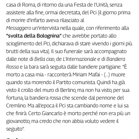
casa di Roma, di ritorno da una Festa de l’
Unit
à
, senza
Cerca
assistere alla fine, ormai decretata, del Pci (il giorno prima
di morire d’infarto aveva rilasciato al
Messaggero
un’intervista nella quale, con riferimento alla
Contatti
“svolta della Bolognina”
che avrebbe portato allo
scioglimento del Pci, dichiarava di stare vivendo i giorni più
La
brutti della sua vita). Il suo funerale sarà accompagnato
redazione
dalle note di
Bella ciao
, de
L’Internazionale
e di
Bandiera
Rossa
e la bara sarà seguita dalle bandiere partigiane. “È
Newsletter
morto a casa mia - racconterà Miriam Mafai - (…) muore
quando sta morendo il Partito comunista. Quindi ha già
Social
visto il crollo del muro di Berlino, ma non ha visto, per sua
fortuna, la bandiera rossa che scende dal pennone del
Cremlino. Ma all’epoca il Pci sta cambiando nome e lui sa
che finir
à
. Certo Giancarlo è morto perch
é
non era più un
giovanotto, ma credo che non abbia voluto vedere il
seguito”.