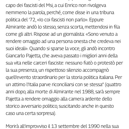
Liguria
capo dei fascisti del Msi, a cui Enrico non rivolgeva
Lombardia
nemmeno la parola, perch
é
, come disse in una tribuna
Marche
politica del ’72,
«
Io coi fascisti non parlo». Eppure
Piemonte
Almirante andò lo stesso, senza scorta, mettendosi in fila
Puglia
come gli altri. Rispose ad un giornalista:
«
Sono venuto a
Sardegna
rendere omaggio ad una persona onesta che credeva nei
Sicilia
suoi ideali». Quando si sparse la voce, gli andò incontro
Toscana
Giancarlo Pajetta, che aveva passato i migliori anni della
Trentino
sua vita nelle carceri fasciste: nessuno fiatò
o
protest
ò
per
Umbria
la sua presenza, un rispettoso silenzio accompagnò
Valle
quell’evento straordinario per la storia politica italiana. Per
D'Aosta
un attimo l’Italia parve riconciliarsi con se stessa” (quattro
Veneto
anni dopo, alla morte di Almirante nel 1988, sarà sempre
Pajetta a rendere omaggio alla camera ardente dello
Archivio
storico avversario politico, suscitando anche in questo
Storico
1955-
caso una certa sorpresa).
2014
Morirà all’improvviso il 13 settembre del 1990 nella sua