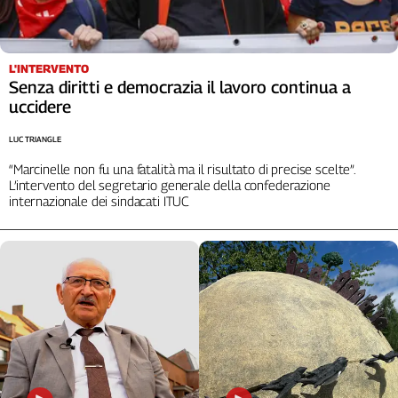
Liguria
Lombardia
Marche
L'INTERVENTO
Piemonte
Senza diritti e democrazia il lavoro continua a
Puglia
uccidere
Sardegna
LUC TRIANGLE
Sicilia
Toscana
“Marcinelle non fu una fatalità ma il risultato di precise scelte”.
L’intervento del segretario generale della confederazione
Trentino
internazionale dei sindacati ITUC
Umbria
Valle
D'Aosta
Veneto
Archivio
Storico
1955-
2014