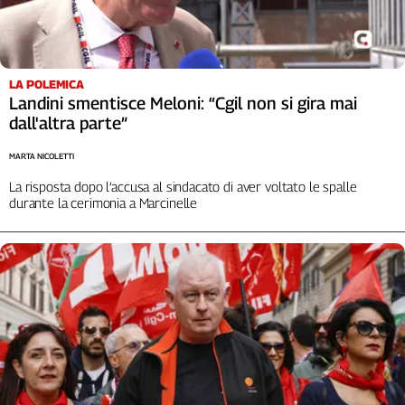
L'Italia
nel
Lavoro
LA POLEMICA
Territori
Landini smentisce Meloni: “Cgil non si gira mai
dall'altra parte”
Abruzzo-
Molise
MARTA NICOLETTI
Alto
La risposta dopo l’accusa al sindacato di aver voltato le spalle
Adige
durante la cerimonia a Marcinelle
Basilicata
Calabria
Campania
Emilia-
Romagna
Friuli
Venezia
Giulia
Lazio