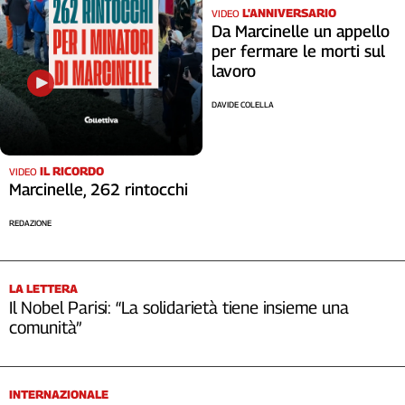
L'ANNIVERSARIO
VIDEO
Da Marcinelle un appello
per fermare le morti sul
lavoro
DAVIDE COLELLA
IL RICORDO
VIDEO
Marcinelle, 262 rintocchi
REDAZIONE
LA LETTERA
Il Nobel Parisi: “La solidarietà tiene insieme una
comunità”
INTERNAZIONALE