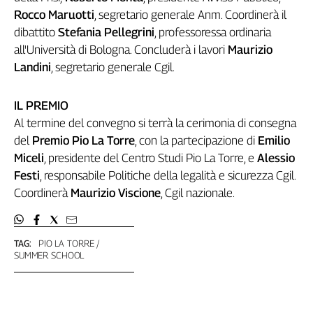
Rocco Maruotti
, segretario generale Anm. Coordinerà il
Genova,
il
dibattito
Stefania Pellegrini
, professoressa ordinaria
sangue
all'Università di Bologna. Concluderà i lavori
Maurizio
della
Landini
, segretario generale Cgil.
ragione
120
IL PREMIO
anni
Cgil
Al termine del convegno si terrà la cerimonia di consegna
Collettiva
del
Premio Pio La Torre
, con la partecipazione di
Emilio
Academy
Miceli
, presidente del Centro Studi Pio La Torre, e
Alessio
Festi
, responsabile Politiche della legalità e sicurezza Cgil.
Collettiva
Coordinerà
Maurizio Viscione
, Cgil nazionale.
Play
Rubriche
Collettiva
TAG:
PIO LA TORRE
Talk
SUMMER SCHOOL
La
settimana
Collettiva