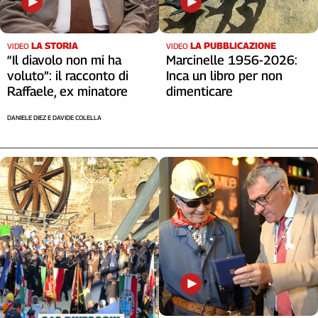
Cerca
LA STORIA
LA PUBBLICAZIONE
VIDEO
VIDEO
“Il diavolo non mi ha
Marcinelle 1956-2026:
Contatti
voluto”: il racconto di
Inca un libro per non
Raffaele, ex minatore
dimenticare
La
DANIELE DIEZ E DAVIDE COLELLA
redazione
Newsletter
Social