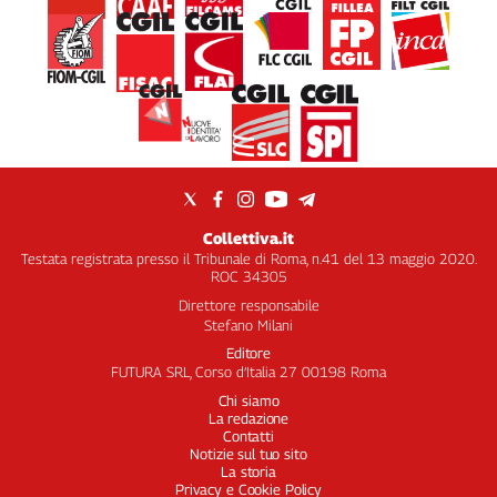
Collettiva.it
Testata registrata presso il Tribunale di Roma, n.41 del 13 maggio 2020.
ROC 34305
Direttore responsabile
Stefano Milani
Editore
FUTURA SRL, Corso d’Italia 27 00198 Roma
Chi siamo
La redazione
Contatti
Notizie sul tuo sito
La storia
Privacy e Cookie Policy