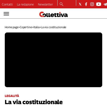
Contatti
La redazione
Newsletter
Video
Podcast
Home page
>
Copertine
>
Italia
>
La via costituzionale
Dirette
Longform
Copertine
Economia
Lavoro
Ambiente
Diritti
Welfare
Italia
Internazionale
Culture
LEGALITÀ
La via costituzionale
Categorie