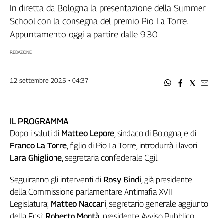
Filcams
In diretta da Bologna la presentazione della Summer
Filctem
School con la consegna del premio Pio La Torre.
Fillea
Appuntamento oggi a partire dalle 9.30
Filt
REDAZIONE
Fiom
Fisac
12 settembre 2025 • 04:37
Flai
Flc
Fp
Nidil
IL PROGRAMMA
Slc
Dopo i saluti di
Matteo Lepore
, sindaco di Bologna, e di
Franco La Torre
, figlio di Pio La Torre, introdurrà i lavori
Spi
Lara Ghiglione
, segretaria confederale Cgil.
Inca
Caaf
Seguiranno gli interventi di
Rosy Bindi
, già presidente
Speciali
della Commissione parlamentare Antimafia XVII
Legislatura;
Matteo Naccari
, segretario generale aggiunto
G8
della Fnsi;
Roberto Montà
, presidente Avviso Pubblico;
di