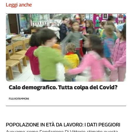
Girasoli
Leggi anche
Il
Sassolino
Linea
Economica
Tech
It
Easy
Inserti
Idea
Diffusa
InFlai
Calo demografico. Tutta colpa del Covid?
Le
FULVIO FAMMONI
trasmissioni
tv
Work
POPOLAZIONE IN ETÀ DA LAVORO: I DATI PEGGIORI
in
Progress
Avevamo, come Fondazione Di Vittorio, stimato questa