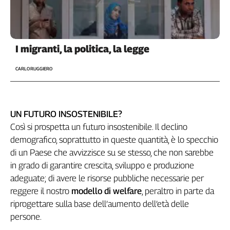
Cerca
Contatti
I migranti, la politica, la legge
CARLO RUGGIERO
La
redazione
UN FUTURO INSOSTENIBILE?
Newsletter
Così si prospetta un futuro insostenibile. Il declino
demografico, soprattutto in queste quantità, è lo specchio
Social
di un Paese che avvizzisce su se stesso, che non sarebbe
in grado di garantire crescita, sviluppo e produzione
adeguate; di avere le risorse pubbliche necessarie per
reggere il nostro
modello di welfare
, peraltro in parte da
riprogettare sulla base dell’aumento dell’età delle
persone.