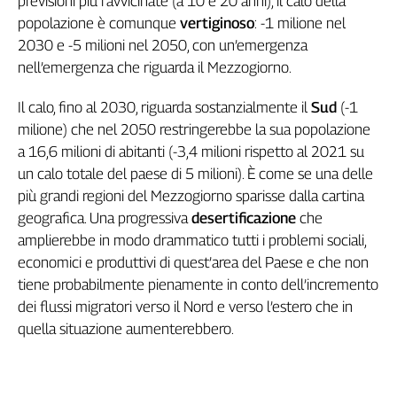
previsioni più ravvicinate (a 10 e 20 anni), il calo della
Genova,
popolazione è comunque
vertiginoso
: -1 milione nel
il
2030 e -5 milioni nel 2050, con un’emergenza
sangue
nell’emergenza che riguarda il Mezzogiorno.
della
ragione
Il calo, fino al 2030, riguarda sostanzialmente il
Sud
(-1
120
milione) che nel 2050 restringerebbe la sua popolazione
anni
a 16,6 milioni di abitanti (-3,4 milioni rispetto al 2021 su
Cgil
un calo totale del paese di 5 milioni). È come se una delle
Collettiva
più grandi regioni del Mezzogiorno sparisse dalla cartina
Academy
geografica. Una progressiva
desertificazione
che
Collettiva
amplierebbe in modo drammatico tutti i problemi sociali,
Play
economici e produttivi di quest’area del Paese e che non
Rubriche
tiene probabilmente pienamente in conto dell’incremento
Collettiva
dei flussi migratori verso il Nord e verso l’estero che in
Talk
quella situazione aumenterebbero.
La
settimana
Collettiva