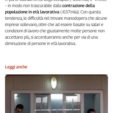
Liguria
­– in modo non trascurabile dalla
contrazione della
Lombardia
popolazione in età lavorativa
(-637mila). Con questa
Marche
tendenza, le difficoltà nel trovare manodopera che alcune
Piemonte
imprese sollevano, oltre che ad essere basate su salari e
Puglia
condizioni di lavoro che giustamente molte persone non
Sardegna
accettano più, si accentueranno anche per via di una
Sicilia
diminuzione di persone in età lavorativa.
Toscana
Trentino
Umbria
Leggi anche
Valle
D'Aosta
Veneto
Archivio
Storico
1955-
2014