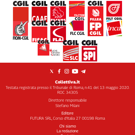
Collettiva.it
Testata registrata presso il Tribunale di Roma, n.41 del 13 maggio 2020.
ROC 34305
Direttore responsabile
Stefano Milani
Editore
FUTURA SRL, Corso d’Italia 27 00198 Roma
Chi siamo
La redazione