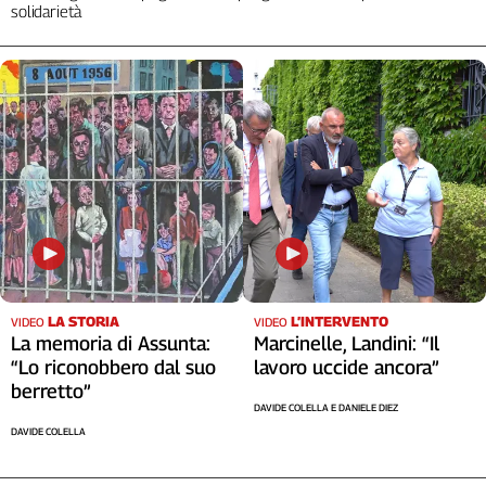
solidarietà
LA STORIA
L’INTERVENTO
VIDEO
VIDEO
La memoria di Assunta:
Marcinelle, Landini: “Il
“Lo riconobbero dal suo
lavoro uccide ancora”
berretto”
DAVIDE COLELLA E DANIELE DIEZ
DAVIDE COLELLA