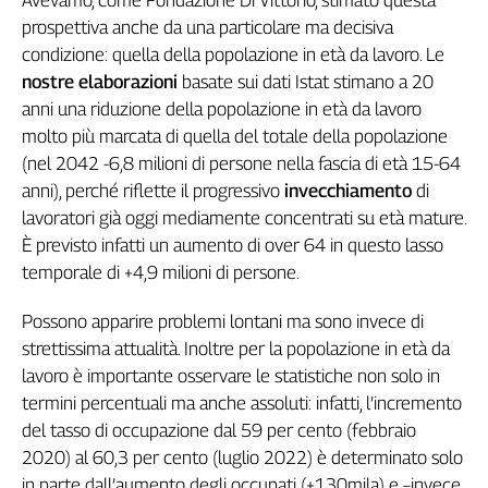
L'Italia
prospettiva anche da una particolare ma decisiva
nel
condizione: quella della popolazione in età da lavoro. Le
Lavoro
nostre
elaborazioni
basate sui dati Istat stimano a 20
anni una riduzione della popolazione in età da lavoro
Territori
molto più marcata di quella del totale della popolazione
Abruzzo-
(nel 2042 -6,8 milioni di persone nella fascia di età 15-64
Molise
anni), perché riflette il progressivo
invecchiamento
di
Alto
lavoratori già oggi mediamente concentrati su età mature.
Adige
È previsto infatti un aumento di over 64 in questo lasso
Basilicata
temporale di +4,9 milioni di persone.
Calabria
Campania
Possono apparire problemi lontani ma sono invece di
Emilia-
strettissima attualità. Inoltre per la popolazione in età da
Romagna
lavoro è importante osservare le statistiche non solo in
Friuli
termini percentuali ma anche assoluti: infatti, l’incremento
Venezia
del tasso di occupazione dal 59 per cento (febbraio
Giulia
2020) al 60,3 per cento (luglio 2022) è determinato solo
Lazio
in parte dall’aumento degli occupati (+130mila) e –invece