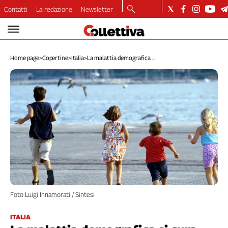
Contatti
La redazione
Newsletter
Video
Podcast
Home page
>
Copertine
>
Italia
>
La malattia demografica ...
Dirette
Longform
Copertine
Economia
Lavoro
Ambiente
Diritti
Welfare
Italia
Internazionale
Foto Luigi Innamorati / Sintesi
Culture
Categorie
ITALIA