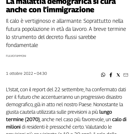
La malattia demografica si cura
Filcams
anche con l’immigrazione
Filctem
Fillea
Il calo è vertiginoso e allarmante. Soprattutto nella
Filt
futura popolazione in età da lavoro. A breve termine
Fiom
lo strumento del decreto flussi sarebbe
Fisac
fondamentale
Flai
FULVIO FAMMONI
Flc
Fp
1 ottobre 2022 • 04:30
Nidil
Slc
L’Istat, con il report del 22 settembre, ha confermato dati
Spi
per il futuro che accentueranno un progressivo disastro
Inca
demografico, già in atto nel nostro Paese. Nonostante la
Caaf
giusta cautela utilizzata sulle previsioni a più
lungo
Speciali
termine (2070)
, anche nel caso più favorevole, un
calo di
milioni
di residenti è pressoché certo. Valutando le
G8
di