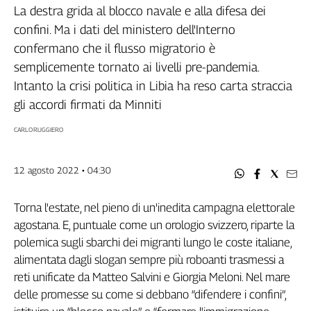
Filcams
La destra grida al blocco navale e alla difesa dei
Filctem
confini. Ma i dati del ministero dell'Interno
Fillea
confermano che il flusso migratorio è
Filt
semplicemente tornato ai livelli pre-pandemia.
Fiom
Intanto la crisi politica in Libia ha reso carta straccia
Fisac
gli accordi firmati da Minniti
Flai
CARLO RUGGIERO
Flc
Fp
12 agosto 2022 • 04:30
Nidil
Slc
Torna l'estate, nel pieno di un'inedita campagna elettorale
Spi
agostana. E, puntuale come un orologio svizzero, riparte la
Inca
polemica sugli sbarchi dei migranti lungo le coste italiane,
Caaf
alimentata dagli slogan sempre più roboanti trasmessi a
Speciali
reti unificate da Matteo Salvini e Giorgia Meloni. Nel mare
delle promesse su come si debbano “difendere i confini”,
G8
di