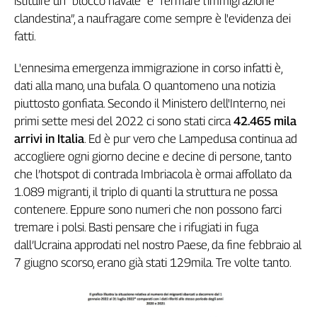
istituire un “blocco navale” e “fermare l'immigrazione
Genova,
clandestina”, a naufragare come sempre è l'evidenza dei
il
fatti.
sangue
della
L'ennesima emergenza immigrazione in corso infatti è,
ragione
dati alla mano, una bufala. O quantomeno una notizia
120
piuttosto gonfiata. Secondo il Ministero dell'Interno, nei
anni
primi sette mesi del 2022 ci sono stati circa
42.465 mila
Cgil
arrivi in Italia
. Ed è pur vero che Lampedusa continua ad
Collettiva
accogliere ogni giorno decine e decine di persone, tanto
Academy
che l’hotspot di contrada Imbriacola è ormai affollato da
Collettiva
1.089 migranti, il triplo di quanti la struttura ne possa
Play
contenere. Eppure sono numeri che non possono farci
Rubriche
tremare i polsi. Basti pensare che i rifugiati in fuga
Collettiva
dall’Ucraina approdati nel nostro Paese, da fine febbraio al
Talk
7 giugno scorso, erano già stati 129mila. Tre volte tanto.
La
settimana
Collettiva