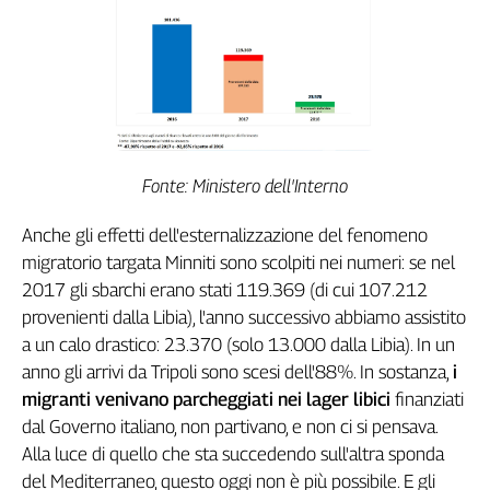
Liguria
Lombardia
Marche
Piemonte
Puglia
Sardegna
Sicilia
Fonte: Ministero dell'Interno
Toscana
Trentino
Anche gli effetti dell'esternalizzazione del fenomeno
migratorio targata Minniti sono scolpiti nei numeri: se nel
Umbria
2017 gli sbarchi erano stati 119.369 (di cui 107.212
Valle
D'Aosta
provenienti dalla Libia), l'anno successivo abbiamo assistito
Veneto
a un calo drastico: 23.370 (solo 13.000 dalla Libia). In un
anno gli arrivi da Tripoli sono scesi dell'88%. In sostanza,
i
Archivio
migranti venivano parcheggiati nei lager libici
finanziati
Storico
dal Governo italiano, non partivano, e non ci si pensava.
1955-
2014
Alla luce di quello che sta succedendo sull'altra sponda
del Mediterraneo, questo oggi non è più possibile. E gli