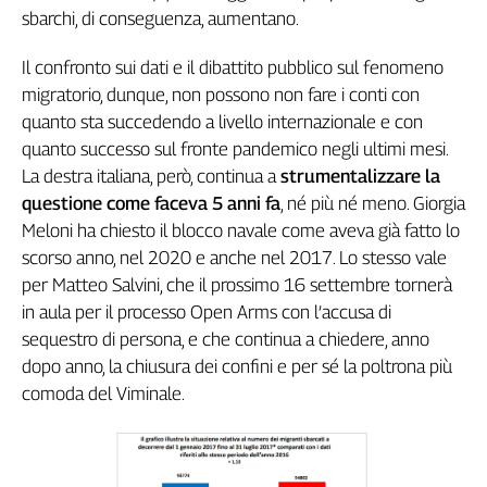
sbarchi, di conseguenza, aumentano.
Cerca
Il confronto sui dati e il dibattito pubblico sul fenomeno
migratorio, dunque, non possono non fare i conti con
Contatti
quanto sta succedendo a livello internazionale e con
quanto successo sul fronte pandemico negli ultimi mesi.
La
La destra italiana, però, continua a
strumentalizzare la
redazione
questione come faceva 5 anni fa
, né più né meno. Giorgia
Meloni ha chiesto il blocco navale come aveva già fatto lo
Newsletter
scorso anno, nel 2020 e anche nel 2017. Lo stesso vale
per Matteo Salvini, che il prossimo 16 settembre tornerà
Social
in aula per il processo Open Arms con l’accusa di
sequestro di persona, e che continua a chiedere, anno
dopo anno, la chiusura dei confini e per sé la poltrona più
comoda del Viminale.