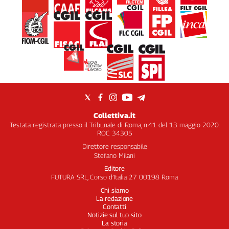
Collettiva.it
Testata registrata presso il Tribunale di Roma, n.41 del 13 maggio 2020.
ROC 34305
Direttore responsabile
Stefano Milani
Editore
FUTURA SRL, Corso d’Italia 27 00198 Roma
Chi siamo
La redazione
Contatti
Notizie sul tuo sito
La storia