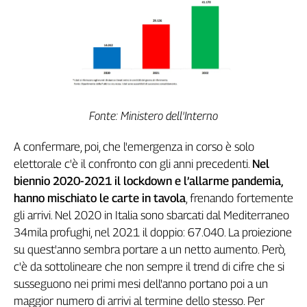
Girasoli
Il
Sassolino
Linea
Economica
Tech
It
Easy
Fonte: Ministero dell'Interno
Inserti
A confermare, poi, che l'emergenza in corso è solo
elettorale c'è il confronto con gli anni precedenti.
Nel
Idea
biennio 2020-2021 il lockdown e l’allarme pandemia,
Diffusa
hanno mischiato le carte in tavola
, frenando fortemente
InFlai
gli arrivi. Nel 2020 in Italia sono sbarcati dal Mediterraneo
Le
34mila profughi, nel 2021 il doppio: 67.040. La proiezione
trasmissioni
su quest'anno sembra portare a un netto aumento. Però,
tv
c'è da sottolineare che non sempre il trend di cifre che si
Work
susseguono nei primi mesi dell'anno portano poi a un
in
maggior numero di arrivi al termine dello stesso. Per
Progress