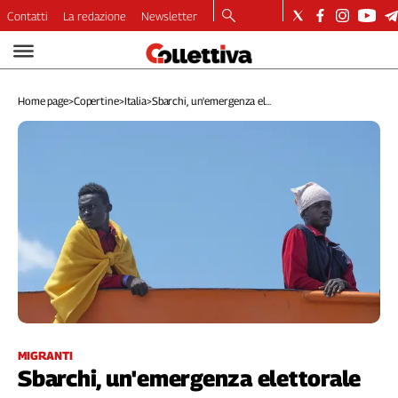
Contatti
La redazione
Newsletter
Video
Podcast
Home page
>
Copertine
>
Italia
>
Sbarchi, un'emergenza el...
Dirette
Longform
Copertine
Economia
Lavoro
Ambiente
Diritti
Welfare
Italia
Internazionale
Culture
MIGRANTI
Sbarchi, un'emergenza elettorale
Categorie