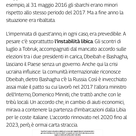
esempio, al 31 maggio 2016 gli sbarchi erano minori
L'Italia
rispetto allo stesso periodo del 2017. Ma a fine anno la
nel
Lavoro
situazione era ribaltata.
Territori
L’impennata di quest'anno, in ogni caso, era prevedibile. A
pesare c'è soprattutto
l’instabilità libica
. Gli scontri di
Abruzzo-
luglio a Tobruk, accompagnati dal mancato accordo sulle
Molise
elezioni tra i due presidenti in carica, Dbeibah e Bashagha,
Alto
Adige
lasciano il Paese senza un governo. Anche qui la crisi
ucraina influisce: la comunità internazionale riconosce
Basilicata
Dbeibah, dietro Bashagha c’è la Russia. Così è invecchiato
Calabria
assai male il patto su cui lavorò nel 2017 l’allora ministro
Campania
dell’Interno, Domenico Minniti, che trattò anche con le
Emilia-
Romagna
tribù locali. Un accordo che, in cambio di aiuti economici,
mirava a contenere la partenza d'imbarcazioni dalla Libia
Friuli
Venezia
per le coste italiane. L'accordo rinnovato nel 2020 fino al
Giulia
2023, però, è ormai carta straccia.
Lazio