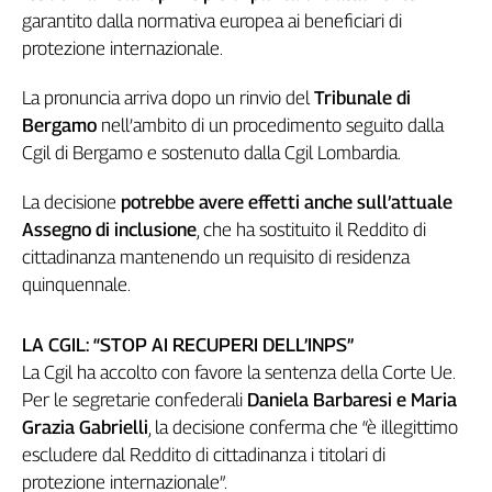
garantito dalla normativa europea ai beneficiari di
Genova,
il
protezione internazionale.
sangue
della
La pronuncia arriva dopo un rinvio del
Tribunale di
ragione
Bergamo
nell’ambito di un procedimento seguito dalla
120
Cgil di Bergamo e sostenuto dalla Cgil Lombardia.
anni
Cgil
La decisione
potrebbe avere effetti anche sull’attuale
Collettiva
Assegno di inclusione
, che ha sostituito il Reddito di
Academy
cittadinanza mantenendo un requisito di residenza
quinquennale.
Collettiva
Play
Rubriche
LA CGIL: “STOP AI RECUPERI DELL’INPS”
Collettiva
La Cgil ha accolto con favore la sentenza della Corte Ue.
Talk
Per le segretarie confederali
Daniela Barbaresi e Maria
La
Grazia Gabrielli
, la decisione conferma che “è illegittimo
settimana
escludere dal Reddito di cittadinanza i titolari di
Collettiva
protezione internazionale”.