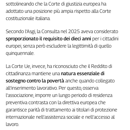
sottolineando che la Corte di giustizia europea ha
L'Italia
adottato una posizione più ampia rispetto alla Corte
nel
costituzionale italiana.
Lavoro
Territori
Secondo l’Asgi, la Consulta nel 2025 aveva considerato
sproporzionato il requisito dei dieci anni
per i cittadini
Abruzzo-
europei, senza però escludere la legittimità di quello
Molise
quinquennale.
Alto
Adige
La Corte Ue, invece, ha riconosciuto che il Reddito di
Basilicata
cittadinanza mantiene una
natura essenziale di
Calabria
sostegno contro la povertà
anche quando collegato
Campania
all’inserimento lavorativo. Per questo, osserva
Emilia-
l’associazione, imporre un lungo periodo di residenza
Romagna
preventiva contrasta con la direttiva europea che
Friuli
garantisce parità di trattamento ai titolari di protezione
Venezia
Giulia
internazionale nell’assistenza sociale e nell’accesso al
lavoro.
Lazio