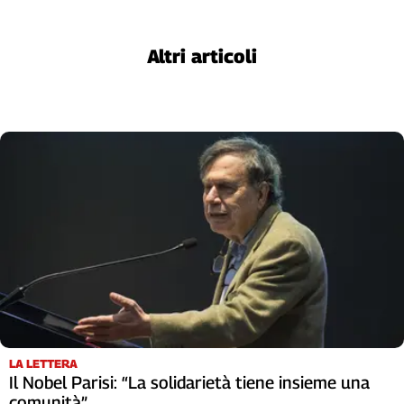
Cerca
Altri articoli
Contatti
La
redazione
Newsletter
Social
LA LETTERA
Il Nobel Parisi: “La solidarietà tiene insieme una
comunità”