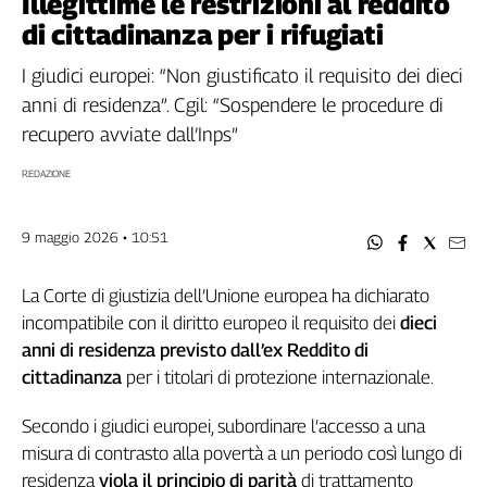
Illegittime le restrizioni al reddito
Filcams
di cittadinanza per i rifugiati
Filctem
Fillea
I giudici europei: “Non giustificato il requisito dei dieci
Filt
anni di residenza”. Cgil: “Sospendere le procedure di
Fiom
recupero avviate dall’Inps”
Fisac
REDAZIONE
Flai
Flc
9 maggio 2026 • 10:51
Fp
Nidil
La Corte di giustizia dell’Unione europea ha dichiarato
Slc
incompatibile con il diritto europeo il requisito dei
dieci
Spi
anni di residenza previsto dall’ex Reddito di
Inca
cittadinanza
per i titolari di protezione internazionale.
Caaf
Secondo i giudici europei, subordinare l’accesso a una
Speciali
misura di contrasto alla povertà a un periodo così lungo di
G8
residenza
viola il principio di parità
di trattamento
di