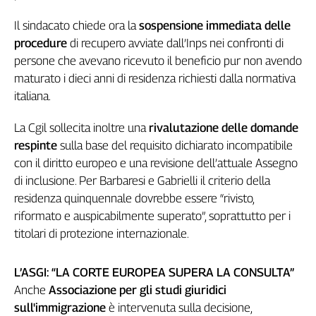
Girasoli
Il
Il sindacato chiede ora la
sospensione immediata delle
Sassolino
procedure
di recupero avviate dall’Inps nei confronti di
Linea
persone che avevano ricevuto il beneficio pur non avendo
Economica
maturato i dieci anni di residenza richiesti dalla normativa
Tech
italiana.
It
Easy
La Cgil sollecita inoltre una
rivalutazione delle domande
respinte
sulla base del requisito dichiarato incompatibile
Inserti
con il diritto europeo e una revisione dell’attuale Assegno
Idea
di inclusione. Per Barbaresi e Gabrielli il criterio della
Diffusa
residenza quinquennale dovrebbe essere “rivisto,
InFlai
riformato e auspicabilmente superato”, soprattutto per i
titolari di protezione internazionale.
Le
trasmissioni
tv
L’ASGI: “LA CORTE EUROPEA SUPERA LA CONSULTA”
Work
Anche
Associazione per gli studi giuridici
in
sull'immigrazione
è intervenuta sulla decisione,
Progress