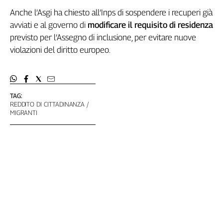
Liguria
Anche l’Asgi ha chiesto all’Inps di sospendere i recuperi già
Lombardia
avviati e al governo di
modificare il requisito di residenza
Marche
previsto per l’Assegno di inclusione, per evitare nuove
Piemonte
violazioni del diritto europeo.
Puglia
Sardegna
Sicilia
Toscana
TAG:
REDDITO DI CITTADINANZA
Trentino
MIGRANTI
Umbria
Valle
D'Aosta
Veneto
Archivio
Storico
1955-
2014