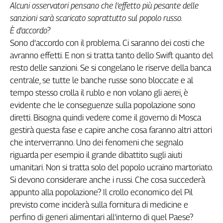
Liguria
Alcuni osservatori pensano che l’effetto più pesante delle
Lombardia
sanzioni sarà scaricato soprattutto sul popolo russo.
Marche
È d’accordo?
Piemonte
Sono d’accordo con il problema. Ci saranno dei costi che
avranno effetti. E non si tratta tanto dello Swift quanto del
Puglia
resto delle sanzioni. Se si congelano le riserve della banca
Sardegna
centrale, se tutte le banche russe sono bloccate e al
Sicilia
tempo stesso crolla il rublo e non volano gli aerei, è
Toscana
evidente che le conseguenze sulla popolazione sono
Trentino
diretti. Bisogna quindi vedere come il governo di Mosca
Umbria
gestirà questa fase e capire anche cosa faranno altri attori
Valle
che interverranno. Uno dei fenomeni che segnalo
D'Aosta
riguarda per esempio il grande dibattito sugli aiuti
Veneto
umanitari. Non si tratta solo del popolo ucraino martoriato.
Archivio
Si devono considerare anche i russi. Che cosa succederà
Storico
appunto alla popolazione? Il crollo economico del Pil
1955-
2014
previsto come inciderà sulla fornitura di medicine e
perfino di generi alimentari all’interno di quel Paese?