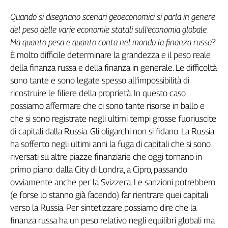
Cerca
Quando si disegnano scenari geoeconomici si parla in genere
del peso delle varie economie statali sull’economia globale.
Ma quanto pesa e quanto conta nel mondo la finanza russa?
Contatti
È molto difficile determinare la grandezza e il peso reale
della finanza russa e della finanza in generale. Le difficoltà
La
sono tante e sono legate spesso all’impossibilità di
redazione
ricostruire le filiere della proprietà. In questo caso
possiamo affermare che ci sono tante risorse in ballo e
Newsletter
che si sono registrate negli ultimi tempi grosse fuoriuscite
di capitali dalla Russia. Gli oligarchi non si fidano. La Russia
ha sofferto negli ultimi anni la fuga di capitali che si sono
Social
riversati su altre piazze finanziarie che oggi tornano in
primo piano: dalla City di Londra, a Cipro, passando
ovviamente anche per la Svizzera. Le sanzioni potrebbero
(e forse lo stanno già facendo) far rientrare quei capitali
verso la Russia. Per sintetizzare possiamo dire che la
finanza russa ha un peso relativo negli equilibri globali ma