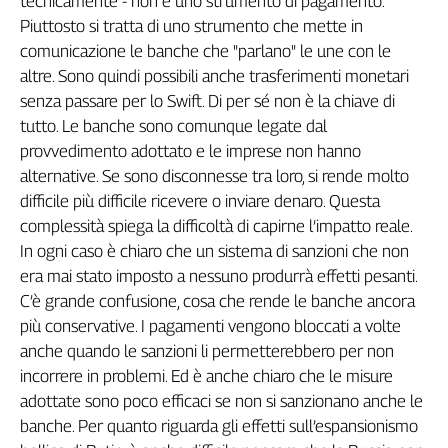
tecnicamente - non è uno strumento di pagamento.
Girasoli
Piuttosto si tratta di uno strumento che mette in
Il
comunicazione le banche che "parlano" le une con le
Sassolino
altre. Sono quindi possibili anche trasferimenti monetari
Linea
Economica
senza passare per lo Swift. Di per sé non è la chiave di
tutto. Le banche sono comunque legate dal
Tech
It
provvedimento adottato e le imprese non hanno
Easy
alternative. Se sono disconnesse tra loro, si rende molto
difficile più difficile ricevere o inviare denaro. Questa
Inserti
complessità spiega la difficoltà di capirne l’impatto reale.
Idea
In ogni caso è chiaro che un sistema di sanzioni che non
Diffusa
era mai stato imposto a nessuno produrrà effetti pesanti.
InFlai
C’è grande confusione, cosa che rende le banche ancora
più conservative. I pagamenti vengono bloccati a volte
Le
anche quando le sanzioni li permetterebbero per non
trasmissioni
tv
incorrere in problemi. Ed è anche chiaro che le misure
adottate sono poco efficaci se non si sanzionano anche le
Work
in
banche. Per quanto riguarda gli effetti sull’espansionismo
Progress