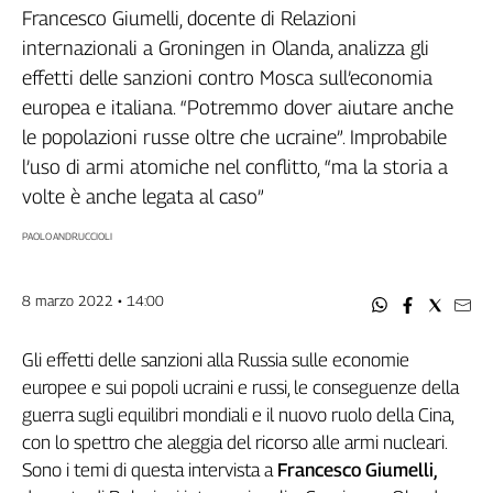
Filcams
Francesco Giumelli, docente di Relazioni
Filctem
internazionali a Groningen in Olanda, analizza gli
Fillea
effetti delle sanzioni contro Mosca sull’economia
Filt
europea e italiana. “Potremmo dover aiutare anche
Fiom
le popolazioni russe oltre che ucraine”. Improbabile
Fisac
l’uso di armi atomiche nel conflitto, “ma la storia a
Flai
volte è anche legata al caso”
Flc
PAOLO ANDRUCCIOLI
Fp
Nidil
Slc
8 marzo 2022 • 14:00
Spi
Inca
Gli effetti delle sanzioni alla Russia sulle economie
europee e sui popoli ucraini e russi, le conseguenze della
Caaf
guerra sugli equilibri mondiali e il nuovo ruolo della Cina,
Speciali
con lo spettro che aleggia del ricorso alle armi nucleari.
Sono i temi di questa intervista a
Francesco Giumelli,
G8
di