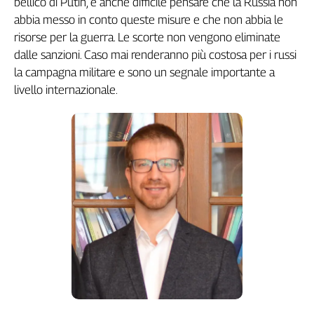
bellico di Putin, è anche difficile pensare che la Russia non
L'Italia
abbia messo in conto queste misure e che non abbia le
nel
risorse per la guerra. Le scorte non vengono eliminate
Lavoro
dalle sanzioni. Caso mai renderanno più costosa per i russi
la campagna militare e sono un segnale importante a
Territori
livello internazionale.
Abruzzo-
Molise
Alto
Adige
Basilicata
Calabria
Campania
Emilia-
Romagna
Friuli
Venezia
Giulia
Lazio