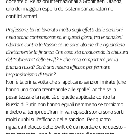
docente di Relazioni internazionali a Groningen, Olanda,
Genova,
uno dei maggiori esperti dei sistemi sanzionatori nei
il
conflitti armati.
sangue
della
Professore, lei ha lavorato molto sugli effetti delle sanzioni
ragione
nella storia contemporanea. In questi giorni, tra le sanzioni
120
adottate contro la Russia ce ne sono alcune che riguardano
anni
direttamente la finanza. Che cosa sta producendo la chiusura
Cgil
del “rubinetto” dello Swift? E che cosa comporterà per la
Collettiva
Academy
finanza russa? Sarà una misura efficace per fermare
l’espansionismo di Putin?
Collettiva
Non è la prima volta che si applicano sanzioni mirate (che
Play
hanno una storia trentennale alle spalle), anche se la
Rubriche
pesantezza e la rapidità di quelle applicate contro la
Collettiva
Russia di Putin non hanno eguali nemmeno se torniamo
Talk
indietro ai tempi dell’Iran. In vari episodi storici sono sorti
La
molti dubbi sull’efficacia delle sanzioni. Per quanto
settimana
riguarda il blocco dello Swift c’è da ricordare che questo –
Collettiva