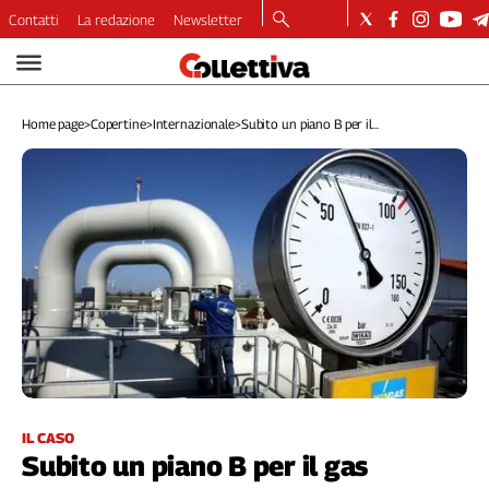
Contatti
La redazione
Newsletter
Video
Podcast
Home page
>
Copertine
>
Internazionale
>
Subito un piano B per il...
Dirette
Longform
Copertine
Economia
Lavoro
Ambiente
Diritti
Welfare
Italia
Internazionale
Culture
IL CASO
Subito un piano B per il gas
Categorie