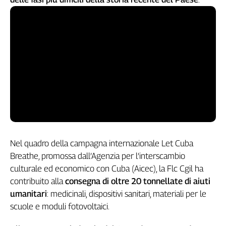
Genova,
il
sangue
della
ragione
120
anni
Cgil
Collettiva
Academy
Collettiva
Play
Nel quadro della campagna internazionale Let Cuba
Rubriche
Breathe, promossa dall’Agenzia per l’interscambio
culturale ed economico con Cuba (Aicec), la Flc Cgil ha
Collettiva
contribuito alla
consegna di oltre 20 tonnellate di aiuti
Talk
umanitari
: medicinali, dispositivi sanitari, materiali per le
La
settimana
scuole e moduli fotovoltaici.
Collettiva