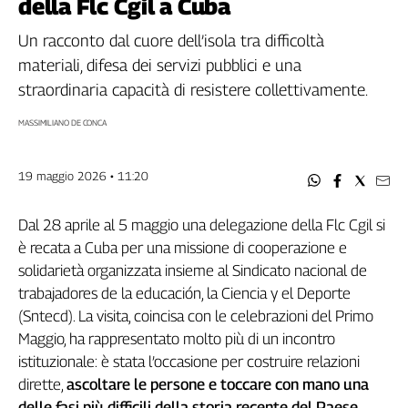
della Flc Cgil a Cuba
Filcams
Filctem
Un racconto dal cuore dell’isola tra difficoltà
Fillea
materiali, difesa dei servizi pubblici e una
Filt
straordinaria capacità di resistere collettivamente.
Fiom
MASSIMILIANO DE CONCA
Fisac
Flai
19 maggio 2026 • 11:20
Flc
Fp
Dal 28 aprile al 5 maggio una delegazione della Flc Cgil si
Nidil
è recata a Cuba per una missione di cooperazione e
Slc
solidarietà organizzata insieme al Sindicato nacional de
Spi
trabajadores de la educación, la Ciencia y el Deporte
Inca
(Sntecd). La visita, coincisa con le celebrazioni del Primo
Caaf
Maggio, ha rappresentato molto più di un incontro
Speciali
istituzionale: è stata l’occasione per costruire relazioni
dirette,
ascoltare le persone e toccare con mano una
G8
delle fasi più difficili della storia recente del Paese
.
di