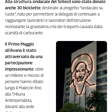
Alla struttura sindacale del Sntecd sono state donate
Girasoli
anche 30 biciclette
, destinate al progetto “sindacato su
Il
Sassolino
ruote”, nato per permettere ai delegati di continuare a
Linea
raggiungere lavoratrici e lavoratori dell’istruzione
Economica
nonostante la gravissima crisi dei trasporti causata dalla
Tech
scarsità di carburante.
It
Easy
Il Primo Maggio
all’Avana è stato
Inserti
attraversato da una
Idea
partecipazione
Diffusa
impressionante
: oltre
InFlai
un milione e mezzo di
persone hanno sfilato
Le
lungo il Malecón fino
trasmissioni
tv
alla Tribuna
Antimperialista,
Work
in
davanti alla sede
Progress