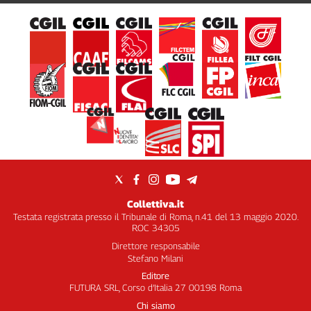
Collettiva.it
Testata registrata presso il Tribunale di Roma, n.41 del 13 maggio 2020.
ROC 34305
Direttore responsabile
Stefano Milani
Editore
FUTURA SRL, Corso d’Italia 27 00198 Roma
Chi siamo