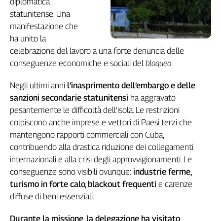
diplomatica
L'Italia
statunitense. Una
nel
manifestazione che
Lavoro
ha unito la
celebrazione del lavoro a una forte denuncia delle
Territori
conseguenze economiche e sociali del
bloqueo
.
Abruzzo-
Molise
Negli ultimi anni
l’inasprimento dell’embargo e delle
Alto
sanzioni secondarie statunitensi
ha aggravato
Adige
pesantemente le difficoltà dell’isola. Le restrizioni
Basilicata
colpiscono anche imprese e vettori di Paesi terzi che
Calabria
mantengono rapporti commerciali con Cuba,
Campania
contribuendo alla drastica riduzione dei collegamenti
Emilia-
internazionali e alla crisi degli approvvigionamenti. Le
Romagna
conseguenze sono visibili ovunque:
industrie ferme,
Friuli
turismo in forte calo, blackout frequenti
e carenze
Venezia
diffuse di beni essenziali.
Giulia
Lazio
Durante la missione, la delegazione ha visitato