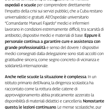
Liguria
ospedali e scuole
per comprendere direttamente
Lombardia
l’impatto della crisi sui servizi pubblici, che a Cuba restano
Marche
universalistici e gratuiti. All’Ospedale universitario
Piemonte
“Comandante Manuel Fajardo” medici e infermieri
Puglia
lavorano in condizioni estremamente difficili, tra scarsità di
Sardegna
antibiotici, dispositivi medici e materiali di base.
Eppure il
Sicilia
personale continua a garantire cure e assistenza con
Toscana
grande professionalità
e senso del dovere. I dispositivi
Trentino
medici consegnati dalla delegazione sono stati accolti con
Umbria
gratitudine sincera, come segno concreto di vicinanza e
Valle
solidarietà internazionale.
D'Aosta
Veneto
Anche nelle scuole la situazione è complessa
. In un
istituto primario dell’Avana, la dirigenza scolastica ha
Archivio
raccontato come la rottura delle catene di
Storico
approvvigionamento abbia praticamente azzerato la
1955-
2014
disponibilità di materiali didattici e cancelleria.
Nonostante
questo, le lezioni continuano
. Le mense scolastiche, pur