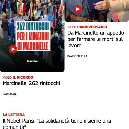
L'ANNIVERSARIO
VIDEO
Da Marcinelle un appello
per fermare le morti sul
lavoro
DAVIDE COLELLA
IL RICORDO
VIDEO
Marcinelle, 262 rintocchi
REDAZIONE
LA LETTERA
Il Nobel Parisi: “La solidarietà tiene insieme una
comunità”