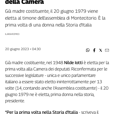
della Camera
Filcams
Filctem
Già madre costituente, il 20 giugno 1979 viene
Fillea
eletta al timone dell'assemblea di Montecitorio. È la
Filt
prima volta di una donna nella Storia d'Italia
Fiom
ILARIA ROMEO
Fisac
Flai
20 giugno 2023 • 04:30
Flc
Fp
Già madre costituente, nel 1948
Nilde Iotti
è eletta per la
Nidil
prima volta alla Camera dei deputati. Riconfermata per le
Slc
successive legislature - unica e unico parlamentare
Spi
italiano a essere stato eletto ininterrottamente per 13
Inca
volte (14, contando anche l’Assemblea costituente) - il 20
Caaf
giugno 1979 ne è eletta, prima donna nella storia,
Speciali
presidente.
G8
“Per la prima volta nella Storia d’Italia
- scriveva il
di