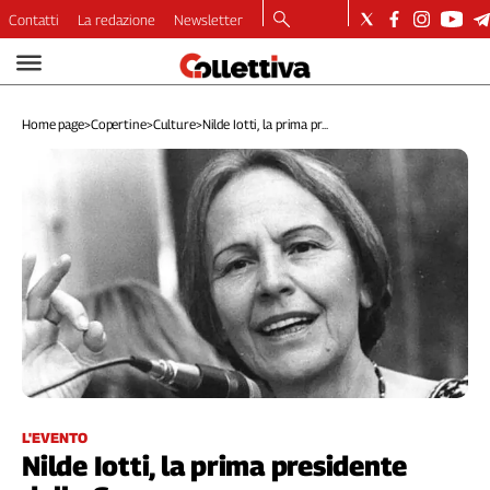
Contatti
La redazione
Newsletter
Video
Podcast
Home page
>
Copertine
>
Culture
>
Nilde Iotti, la prima pr...
Dirette
Longform
Copertine
Economia
Lavoro
Ambiente
Diritti
Welfare
Italia
Internazionale
Culture
L'EVENTO
Nilde Iotti, la prima presidente
Categorie