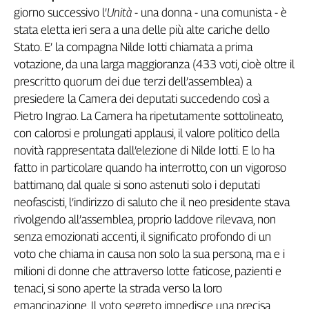
giorno successivo l’
Unità
- una donna - una comunista - è
Genova,
stata eletta ieri sera a una delle più alte cariche dello
il
sangue
Stato. E’ la compagna Nilde Iotti chiamata a prima
della
votazione, da una larga maggioranza (433 voti, cioè oltre il
ragione
prescritto quorum dei due terzi dell’assemblea) a
120
presiedere la Camera dei deputati succedendo così a
anni
Pietro Ingrao. La Camera ha ripetutamente sottolineato,
Cgil
con calorosi e prolungati applausi, il valore politico della
Collettiva
novità rappresentata dall’elezione di Nilde Iotti. E lo ha
Academy
fatto in particolare quando ha interrotto, con un vigoroso
Collettiva
battimano, dal quale si sono astenuti solo i deputati
Play
neofascisti, l’indirizzo di saluto che il neo presidente stava
Rubriche
rivolgendo all’assemblea, proprio laddove rilevava, non
Collettiva
senza emozionati accenti, il significato profondo di un
Talk
voto che chiama in causa non solo la sua persona, ma e i
La
milioni di donne che attraverso lotte faticose, pazienti e
settimana
tenaci, si sono aperte la strada verso la loro
Collettiva
emancipazione. Il voto segreto impedisce una precisa