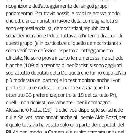
Girasoli
ricognizione dell’atteggiamento dei singoli gruppi
Il
parlamentari. E’ tuttavia possibile stabilire grosso modo
Sassolino
che oltre ai comunisti, in favore della compagna Iotti si
Linea
sono espressi socialisti, democristiani, repubblicani.
Economica
socialdemocratici e Pdup. Tuttavia, all’interno di alcuni di
Tech
questi gruppi (e in particolare di quello democristiano) si
It
Easy
sono verificate defezioni rispetto all’atteggiamento
ufficiale. Ne sono prova intanto le numerosissime schede
Inserti
bianche (109: alla trentina di neofascisti si sono aggiunti
Idea
soprattutto deputati della Dc, quelli che fanno capo all’ala
Diffusa
più moderata del partito) e lo testimoniano anche i voti
InFlai
per lo scrittore radicale Leonardo Sciascia (che ha
ottenuto 33 preferenze, contro le 18 del cartello Pr),
Le
quelli - non richiesti, ovviamente - per il compagno
trasmissioni
tv
Alessandro Natta (15), i tredici voti dispersi, le sei schede
nulle. Sei voti sono andati anche al liberale Aldo Bozzi, per
Work
il quale tuttavia ha votato solo una parte dei deputati del
in
Progress
Pli. Ad ogni modo, la Camera si è subito ritrovata unita nel