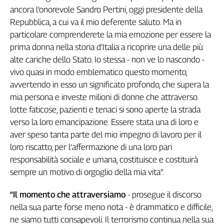
Liguria
ancora l’onorevole Sandro Pertini, oggi presidente della
Lombardia
Repubblica, a cui va il mio deferente saluto. Ma in
Marche
particolare comprenderete la mia emozione per essere la
Piemonte
prima donna nella storia d’Italia a ricoprire una delle più
Puglia
alte cariche dello Stato. Io stessa - non ve lo nascondo -
Sardegna
vivo quasi in modo emblematico questo momento,
Sicilia
avvertendo in esso un significato profondo, che supera la
Toscana
mia persona e investe milioni di donne che attraverso
Trentino
lotte faticose, pazienti e tenaci si sono aperte la strada
Umbria
verso la loro emancipazione. Essere stata una di loro e
Valle
aver speso tanta parte del mio impegno di lavoro per il
D'Aosta
loro riscatto, per l’affermazione di una loro pari
Veneto
responsabilità sociale e umana, costituisce e costituirà
sempre un motivo di orgoglio della mia vita”.
Archivio
Storico
“Il momento che attraversiamo
- prosegue il discorso
1955-
2014
nella sua parte forse meno nota - è drammatico e difficile,
ne siamo tutti consapevoli. Il terrorismo continua nella sua