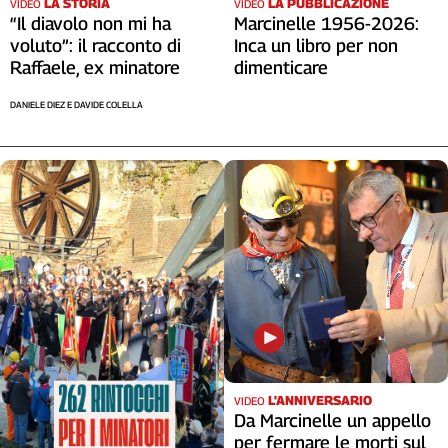
LA STORIA
LA PUBBLICAZIONE
VIDEO
VIDEO
“Il diavolo non mi ha
Marcinelle 1956-2026:
voluto”: il racconto di
Inca un libro per non
Raffaele, ex minatore
dimenticare
DANIELE DIEZ E DAVIDE COLELLA
L'ANNIVERSARIO
VIDEO
Da Marcinelle un appello
per fermare le morti sul