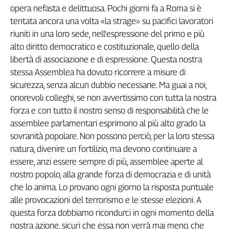
opera nefasta e delittuosa. Pochi giorni fa a Roma si è
Cerca
tentata ancora una volta «la strage» su pacifici lavoratori
riuniti in una loro sede, nell'espressione del primo e più
alto diritto democratico e costituzionale, quello della
Contatti
libertà di associazione e di espressione. Questa nostra
stessa Assemblea ha dovuto ricorrere a misure di
La
sicurezza, senza alcun dubbio necessarie. Ma guai a noi,
redazione
onorevoli colleghi, se non avvertissimo con tutta la nostra
forza e con tutto il nostro senso di responsabilità che le
Newsletter
assemblee parlamentari esprimono al più alto grado la
sovranità popolare. Non possono perciò, per la loro stessa
Social
natura, divenire un fortilizio, ma devono continuare a
essere, anzi essere sempre di più, assemblee aperte al
nostro popolo, alla grande forza di democrazia e di unità
che lo anima. Lo provano ogni giorno la risposta puntuale
alle provocazioni del terrorismo e le stesse elezioni. A
questa forza dobbiamo ricondurci in ogni momento della
nostra azione, sicuri che essa non verrà mai meno, che