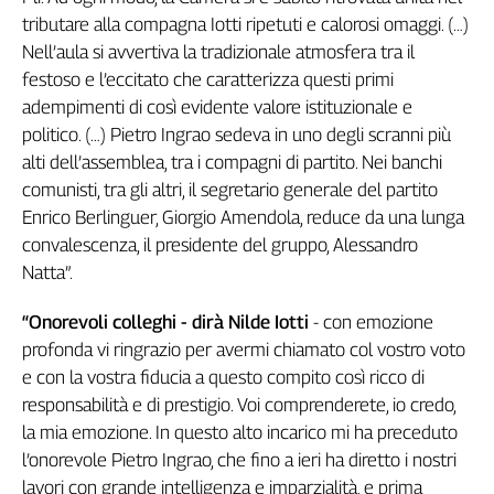
tributare alla compagna Iotti ripetuti e calorosi omaggi. (…)
L'Italia
nel
Nell’aula si avvertiva la tradizionale atmosfera tra il
Lavoro
festoso e l’eccitato che caratterizza questi primi
adempimenti di così evidente valore istituzionale e
Territori
politico. (…) Pietro Ingrao sedeva in uno degli scranni più
Abruzzo-
alti dell’assemblea, tra i compagni di partito. Nei banchi
Molise
comunisti, tra gli altri, il segretario generale del partito
Alto
Enrico Berlinguer, Giorgio Amendola, reduce da una lunga
Adige
convalescenza, il presidente del gruppo, Alessandro
Basilicata
Natta”.
Calabria
Campania
“Onorevoli colleghi - dirà Nilde Iotti
- con emozione
Emilia-
profonda vi ringrazio per avermi chiamato col vostro voto
Romagna
e con la vostra fiducia a questo compito così ricco di
Friuli
responsabilità e di prestigio. Voi comprenderete, io credo,
Venezia
la mia emozione. In questo alto incarico mi ha preceduto
Giulia
l’onorevole Pietro Ingrao, che fino a ieri ha diretto i nostri
Lazio
lavori con grande intelligenza e imparzialità, e prima