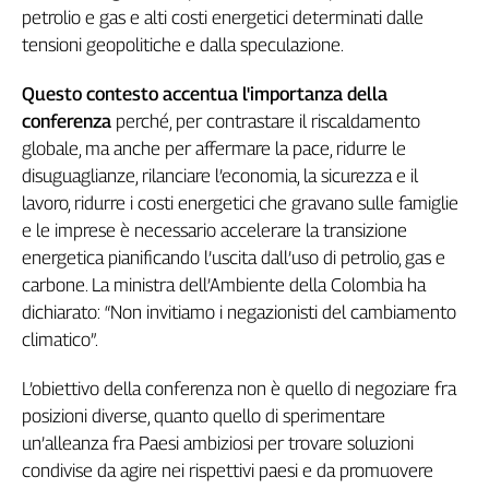
Girasoli
petrolio e gas e alti costi energetici determinati dalle
Il
tensioni geopolitiche e dalla speculazione.
Sassolino
Linea
Questo contesto accentua l'importanza della
Economica
conferenza
perché, per contrastare il riscaldamento
Tech
globale, ma anche per affermare la pace, ridurre le
It
disuguaglianze, rilanciare l’economia, la sicurezza e il
Easy
lavoro, ridurre i costi energetici che gravano sulle famiglie
Inserti
e le imprese è necessario accelerare la transizione
energetica pianificando l’uscita dall’uso di petrolio, gas e
Idea
carbone. La ministra dell’Ambiente della Colombia ha
Diffusa
dichiarato: “Non invitiamo i negazionisti del cambiamento
InFlai
climatico”.
Le
trasmissioni
L’obiettivo della conferenza non è quello di negoziare fra
tv
posizioni diverse, quanto quello di
sperimentare
Work
un’alleanza fra Paesi ambiziosi per trovare soluzioni
in
condivise da agire nei rispettivi paesi e da promuovere
Progress