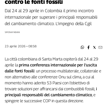
contro le fonti fossili
Filcams
Filctem
Dal 24 al 29 aprile in Colombia il primo incontro
Fillea
internazionale per superare i principali responsabili
Filt
del cambiamento climatico. L’impegno della Cgil
Fiom
SIMONA FABIANI
Fisac
Flai
23 aprile 2026 • 08:58
Flc
Fp
La città colombiana di Santa Marta ospiterà dal 24 al 29
Nidil
aprile la
prima conferenza internazionale per l’uscita
Slc
dalle fonti fossili
: un processo multilaterale, collaterale e
Spi
non alternativo alle conferenze Onu sul clima, a cui al
Inca
momento hanno aderito 53 Paesi con l’obiettivo di
Caaf
trovare soluzioni per affrancarsi dai combustibili fossili,
i
Speciali
principali responsabili del cambiamento climatico
, e
spingere le successive COP in questa direzione.
G8
di