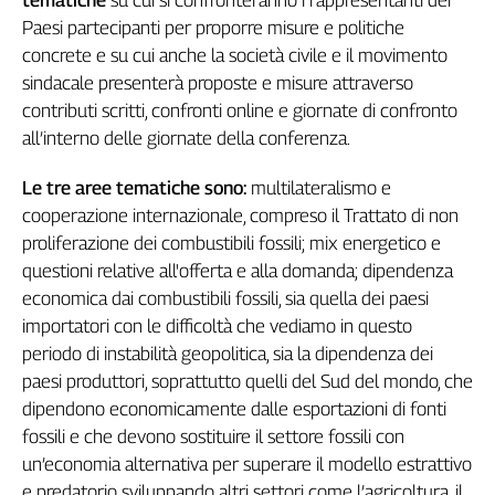
tematiche
su cui si confronteranno i rappresentanti dei
Liguria
Paesi partecipanti per proporre misure e politiche
Lombardia
concrete e su cui anche la società civile e il movimento
Marche
sindacale presenterà proposte e misure attraverso
Piemonte
contributi scritti, confronti online e giornate di confronto
Puglia
all’interno delle giornate della conferenza.
Sardegna
Sicilia
Le tre aree tematiche sono:
multilateralismo e
Toscana
cooperazione internazionale, compreso il Trattato di non
Trentino
proliferazione dei combustibili fossili; mix energetico e
Umbria
questioni relative all'offerta e alla domanda; dipendenza
Valle
economica dai combustibili fossili, sia quella dei paesi
D'Aosta
importatori con le difficoltà che vediamo in questo
Veneto
periodo di instabilità geopolitica, sia la dipendenza dei
paesi produttori, soprattutto quelli del Sud del mondo, che
Archivio
dipendono economicamente dalle esportazioni di fonti
Storico
1955-
fossili e che devono sostituire il settore fossili con
2014
un’economia alternativa per superare il modello estrattivo
e predatorio sviluppando altri settori come l’agricoltura, il