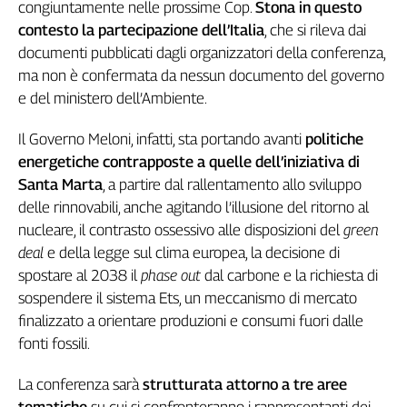
congiuntamente nelle prossime Cop.
Stona in questo
L'Italia
contesto la partecipazione dell’Italia
, che si rileva dai
nel
documenti pubblicati dagli organizzatori della conferenza,
Lavoro
ma non è confermata da nessun documento del governo
Territori
e del ministero dell’Ambiente.
Abruzzo-
Il Governo Meloni, infatti, sta portando avanti
politiche
Molise
energetiche contrapposte a quelle dell’iniziativa di
Alto
Santa Marta
, a partire dal rallentamento allo sviluppo
Adige
delle rinnovabili, anche agitando l’illusione del ritorno al
Basilicata
nucleare, il contrasto ossessivo alle disposizioni del
green
Calabria
deal
e della legge sul clima europea, la decisione di
Campania
spostare al 2038 il
phase out
dal carbone e la richiesta di
Emilia-
sospendere il sistema Ets, un meccanismo di mercato
Romagna
finalizzato a orientare produzioni e consumi fuori dalle
Friuli
fonti fossili.
Venezia
Giulia
La conferenza sarà
strutturata attorno a tre aree
Lazio