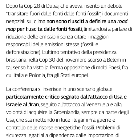
Dopo la Cop 28 di Dubai, che aveva inserito un debole
Genova,
il
“transitare fuori dalle fonti dalle fonti fossili”, i documenti
sangue
negoziali sul clima
non sono riusciti a definire una
road
della
map
per l’uscita dalle fonti fossili
, limitandosi a parlare di
ragione
riduzione delle emissioni senza citare i maggiori
120
responsabili delle emissioni stesse (fossili e
anni
deforestazione). L’ultimo tentativo della presidenza
Cgil
brasiliana nella Cop 30 del novembre scorso a Belem in
Collettiva
tal senso ha visto la ferma opposizione di molti Paesi, fra
Academy
cui Italia e Polonia, fra gli Stati europei.
Collettiva
Play
La conferenza si inserisce in uno scenario globale
Rubriche
particolarmente critico segnato dall’attacco di Usa e
Collettiva
Israele all’Iran
, seguito all’attacco al Venezuela e alla
Talk
volontà di acquisire la Groenlandia, sempre da parte degli
La
Usa, che sta mettendo in luce i legami fra guerre e
settimana
controllo delle risorse energetiche fossili. Problemi di
Collettiva
sicurezza legati alla dipendenza dalle importazioni di