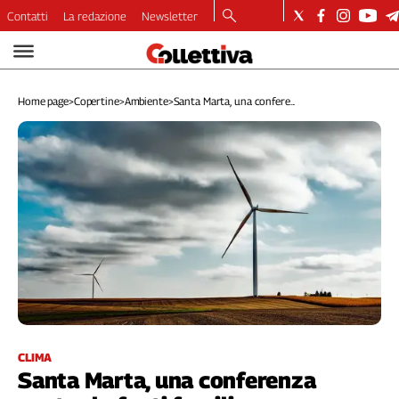
Contatti
La redazione
Newsletter
Video
Podcast
Home page
>
Copertine
>
Ambiente
>
Santa Marta, una confere...
Dirette
Longform
Copertine
Economia
Lavoro
Ambiente
Diritti
Welfare
Italia
Internazionale
Culture
CLIMA
Santa Marta, una conferenza
Categorie