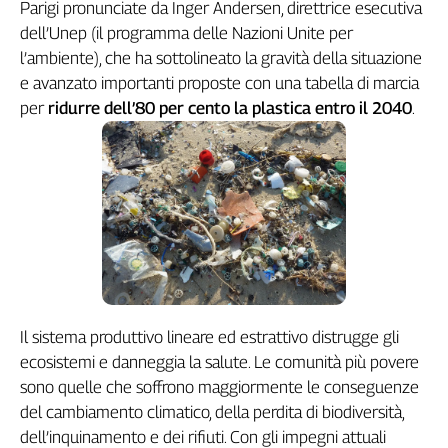
Girasoli
Parigi pronunciate da Inger Andersen, direttrice esecutiva
Il
dell’Unep (il programma delle Nazioni Unite per
Sassolino
l’ambiente), che ha sottolineato la gravità della situazione
Linea
e avanzato importanti proposte con una tabella di marcia
Economica
per
ridurre dell’80 per cento la plastica entro il 2040
.
Tech
It
Easy
Inserti
Idea
Diffusa
InFlai
Le
Il sistema produttivo lineare ed estrattivo distrugge gli
trasmissioni
ecosistemi e danneggia la salute. Le comunità più povere
tv
sono quelle che soffrono maggiormente le conseguenze
Work
del cambiamento climatico, della perdita di biodiversità,
in
dell’inquinamento e dei rifiuti. Con gli impegni attuali
Progress