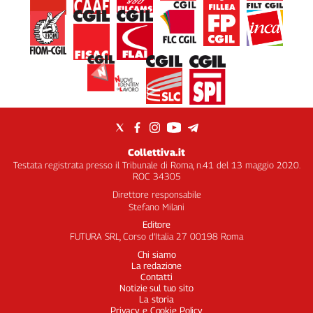
Collettiva.it
Testata registrata presso il Tribunale di Roma, n.41 del 13 maggio 2020.
ROC 34305
Direttore responsabile
Stefano Milani
Editore
FUTURA SRL, Corso d’Italia 27 00198 Roma
Chi siamo
La redazione
Contatti
Notizie sul tuo sito
La storia
Privacy e Cookie Policy