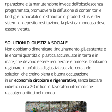
Liguria
riparazione e la manutenzione invece dell’obsolescenza
Lombardia
programmata, promuovere la diffusione di contenitori e
Marche
bottiglie ricaricabili, di distributori di prodotti sfusi e dei
Piemonte
sistemi di deposito-restituzione, la plastica monouso deve
Puglia
essere vietata.
Sardegna
Sicilia
SOLUZIONI DI GIUSTIZIA SOCIALE
Toscana
Non dobbiamo dimenticare l’inquinamento già esistente e
Trentino
le enormi quantità di plastica accumulate in terra e in
Umbria
mare, che devono essere recuperate e rimosse. Dobbiamo
Valle
ragionare in un’ottica di giustizia sociale, cercando
D'Aosta
soluzioni che creino piena e buona occupazione
Veneto
in un’
economia circolare e rigenerativa
, senza lasciare
indietro i circa 20 milioni di lavoratori informali che
Archivio
raccolgono rifiuti nel mondo.
Storico
1955-
2014