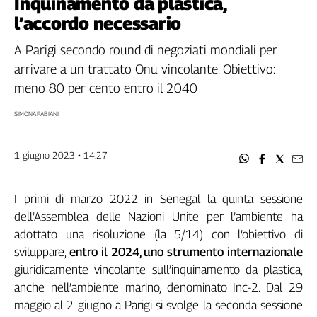
Inquinamento da plastica,
Filcams
l’accordo necessario
Filctem
Fillea
A Parigi secondo round di negoziati mondiali per
Filt
arrivare a un trattato Onu vincolante. Obiettivo:
Fiom
meno 80 per cento entro il 2040
Fisac
SIMONA FABIANI
Flai
Flc
1 giugno 2023 • 14:27
Fp
Nidil
Slc
I primi di marzo 2022 in Senegal la quinta sessione
Spi
dell’Assemblea delle Nazioni Unite per l’ambiente ha
Inca
adottato una risoluzione (la 5/14) con l’obiettivo di
Caaf
sviluppare,
entro il 2024, uno strumento internazionale
giuridicamente vincolante sull’inquinamento da plastica,
Speciali
anche nell’ambiente marino, denominato Inc-2. Dal 29
G8
maggio al 2 giugno a Parigi si svolge la seconda sessione
di