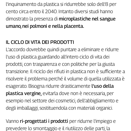
l’inquinamento da plastica si ridurrebbe solo dell’8 per
L'Italia
cento circa entro il 2040. Intanto diversi studi hanno
nel
dimostrato la presenza di
microplastiche nel sangue
Lavoro
umano, nei polmoni e nella placenta.
Territori
Abruzzo-
IL CICLO DI VITA DEI PRODOTTI
Molise
L’accordo dovrebbe quindi puntare a eliminare e ridurre
Alto
l’uso di plastica guardando all’intero ciclo di vita dei
Adige
prodotti, con trasparenza e con politiche per la giusta
Basilicata
transizione. Il riciclo dei rifiuti in plastica non è sufficiente a
Calabria
risolvere il problema perché il volume di quella utilizzata è
Campania
esagerato. Bisogna ridurre drasticamente
l’uso della
Emilia-
plastica vergine,
evitarla dove non è necessaria, per
Romagna
esempio nel settore dei cosmetici, dell’abbigliamento e
Friuli
degli imballaggi, sostituendola con materiali organici.
Venezia
Giulia
Vanno
ri-progettati i prodotti
per ridurne l’impiego e
Lazio
prevedere lo smontaggio e il riutilizzo delle parti, la