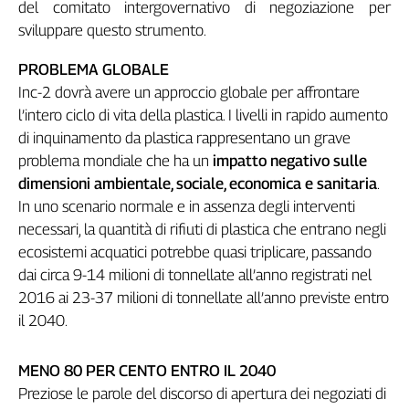
del comitato intergovernativo di negoziazione per
Genova,
sviluppare questo strumento.
il
sangue
PROBLEMA GLOBALE
della
Inc-2 dovrà avere un approccio globale per affrontare
ragione
l’intero ciclo di vita della plastica. I livelli in rapido aumento
120
di inquinamento da plastica rappresentano un grave
anni
Cgil
problema mondiale che ha un
impatto negativo sulle
Collettiva
dimensioni ambientale, sociale, economica e sanitaria
.
Academy
In uno scenario normale e in assenza degli interventi
necessari, la quantità di rifiuti di plastica che entrano negli
Collettiva
ecosistemi acquatici potrebbe quasi triplicare, passando
Play
dai circa 9-14 milioni di tonnellate all’anno registrati nel
Rubriche
2016 ai 23-37 milioni di tonnellate all’anno previste entro
Collettiva
il 2040.
Talk
La
MENO 80 PER CENTO ENTRO IL 2040
settimana
Collettiva
Preziose le parole del discorso di apertura dei negoziati di