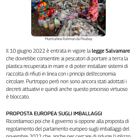
Cerca
Contatti
Mumtahina Rahman da Pixabay
La
Il 10 giugno 2022 è entrata in vigore la
legge Salvamare
redazione
che dovrebbe consentire ai pescatori di portare a terra la
plastica recuperata in mare e di poter installare sistemi di
Newsletter
raccolta di rifiuti in linea con i principi dell’economia
circolare. Purtroppo però non sono ancora stati adottati i
Social
decreti attuativi e quindi anche questo processo virtuoso
è bloccato.
PROPOSTA EUROPEA SUGLI IMBALLAGGI
Ricordiamoci poi che il governo si oppone alla proposta di
regolamento del parlamento europeo sugli imballaggi del
novembre 2022 che, anche per cercare di ridurre l’utilizzo