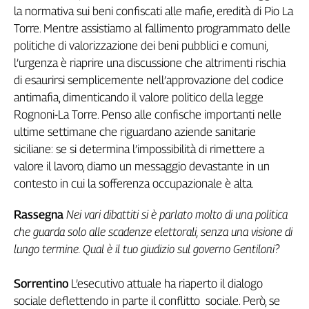
Liguria
la normativa sui beni confiscati alle mafie, eredità di Pio La
Lombardia
Torre. Mentre assistiamo al fallimento programmato delle
Marche
politiche di valorizzazione dei beni pubblici e comuni,
Piemonte
l’urgenza è riaprire una discussione che altrimenti rischia
Puglia
di esaurirsi semplicemente nell’approvazione del codice
Sardegna
antimafia, dimenticando il valore politico della legge
Sicilia
Rognoni-La Torre. Penso alle confische importanti nelle
Toscana
ultime settimane che riguardano aziende sanitarie
Trentino
siciliane: se si determina l’impossibilità di rimettere a
Umbria
valore il lavoro, diamo un messaggio devastante in un
contesto in cui la sofferenza occupazionale è alta.
Valle
D'Aosta
Rassegna
Nei vari dibattiti si è parlato molto di una politica
Veneto
che guarda solo alle scadenze elettorali, senza una visione di
Archivio
lungo termine. Qual è il tuo giudizio sul governo Gentiloni?
Storico
1955-
2014
Sorrentino
L’esecutivo attuale ha riaperto il dialogo
sociale deflettendo in parte il conflitto sociale. Però, se