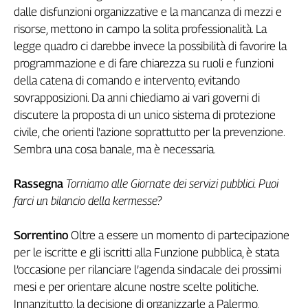
Girasoli
dalle disfunzioni organizzative e la mancanza di mezzi e
Il
risorse, mettono in campo la solita professionalità. La
Sassolino
legge quadro ci darebbe invece la possibilità di favorire la
Linea
programmazione e di fare chiarezza su ruoli e funzioni
Economica
della catena di comando e intervento, evitando
Tech
sovrapposizioni. Da anni chiediamo ai vari governi di
It
discutere la proposta di un unico sistema di protezione
Easy
civile, che orienti l'azione soprattutto per la prevenzione.
Inserti
Sembra una cosa banale, ma è necessaria.
Idea
Diffusa
Rassegna
Torniamo alle Giornate dei servizi pubblici. Puoi
InFlai
farci un bilancio della kermesse?
Le
Sorrentino
Oltre a essere un momento di partecipazione
trasmissioni
per le iscritte e gli iscritti alla Funzione pubblica, è stata
tv
l’occasione per rilanciare l’agenda sindacale dei prossimi
Work
mesi e per orientare alcune nostre scelte politiche.
in
Innanzitutto, la decisione di organizzarle a Palermo,
Progress