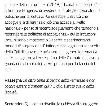
capitale della cultura per il 2018, ci ha dato la possibilità di
L'Italia
nel
affrontare l'esigenza di rivedere le strategie nazionali sulle
Lavoro
politiche per la cultura. Poi, questa è una città che
accoglie e, a differenza di ciò che accade a livello
Territori
nazionale – penso ai recenti adeguamenti che tendono a
Abruzzo-
restringere le politiche di accoglienza – qui le istituzioni
Molise
locali si sono dimostrate più aperte e sperimentano
Alto
modelli d’integrazione. E infine, ci ricolleghiamo alla scelta
Adige
della Cgil di convocare un’assemblea generale tematica
Basilicata
sul Mezzogiorno a Lecce, prima delle Giornate del lavoro,
Calabria
guardando al ruolo dei servizi pubblici per il rilancio del
Campania
sud.
Emilia-
Romagna
Rassegna
Un altro tema al centro della kermesse, e non
Friuli
poteva essere altrimenti qui in Sicilia, è stato quello della
Venezia
legalità...
Giulia
Lazio
Sorrentino
Sì, abbiamo ribadito la richiesta di correggere