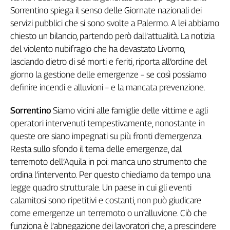
Sorrentino spiega il senso delle Giornate nazionali dei
Genova,
il
servizi pubblici che si sono svolte a Palermo. A lei abbiamo
sangue
chiesto un bilancio, partendo però dall’attualità. La notizia
della
del violento nubifragio che ha devastato Livorno,
ragione
lasciando dietro di sé morti e feriti, riporta all’ordine del
120
giorno la gestione delle emergenze – se così possiamo
anni
definire incendi e alluvioni – e la mancata prevenzione.
Cgil
Collettiva
Sorrentino
Siamo vicini alle famiglie delle vittime e agli
Academy
operatori intervenuti tempestivamente, nonostante in
Collettiva
queste ore siano impegnati su più fronti d’emergenza.
Play
Resta sullo sfondo il tema delle emergenze, dal
Rubriche
terremoto dell’Aquila in poi: manca uno strumento che
Collettiva
ordina l’intervento. Per questo chiediamo da tempo una
Talk
legge quadro strutturale. Un paese in cui gli eventi
La
calamitosi sono ripetitivi e costanti, non può giudicare
settimana
come emergenze un terremoto o un’alluvione. Ciò che
Collettiva
funziona è l’abnegazione dei lavoratori che, a prescindere