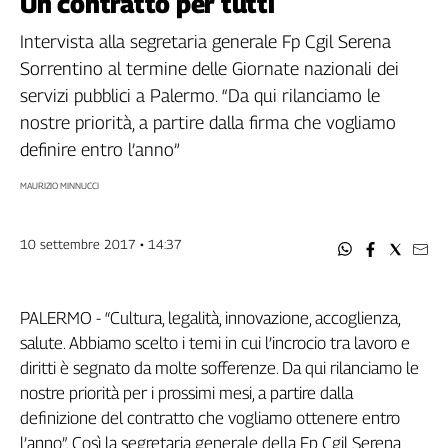
Un contratto per tutti
Filcams
Filctem
Intervista alla segretaria generale Fp Cgil Serena
Fillea
Sorrentino al termine delle Giornate nazionali dei
Filt
servizi pubblici a Palermo. “Da qui rilanciamo le
Fiom
nostre priorità, a partire dalla firma che vogliamo
Fisac
definire entro l’anno”
Flai
MAURIZIO MINNUCCI
Flc
Fp
10 settembre 2017 • 14:37
Nidil
Slc
Spi
PALERMO - “Cultura, legalità, innovazione, accoglienza,
Inca
salute. Abbiamo scelto i temi in cui l’incrocio tra lavoro e
Caaf
diritti è segnato da molte sofferenze. Da qui rilanciamo le
nostre priorità per i prossimi mesi, a partire dalla
Speciali
definizione del contratto che vogliamo ottenere entro
G8
l’anno”. Così la segretaria generale della Fp Cgil Serena
di