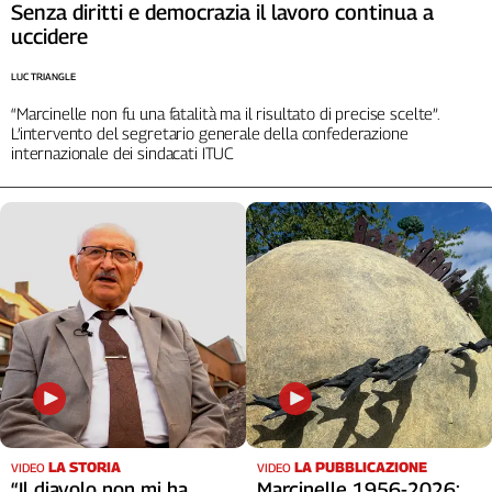
Liguria
Senza diritti e democrazia il lavoro continua a
uccidere
Lombardia
Marche
LUC TRIANGLE
Piemonte
“Marcinelle non fu una fatalità ma il risultato di precise scelte”.
Puglia
L’intervento del segretario generale della confederazione
Sardegna
internazionale dei sindacati ITUC
Sicilia
Toscana
Trentino
Umbria
Valle
D'Aosta
Veneto
Archivio
Storico
1955-
2014
LA STORIA
LA PUBBLICAZIONE
VIDEO
VIDEO
“Il diavolo non mi ha
Marcinelle 1956-2026: