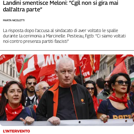
Landini smentisce Meloni: “Cgil non si gira mai
L'Italia
dall'altra parte”
nel
Lavoro
MARTA NICOLETTI
La risposta dopo l’accusa al sindacato di aver voltato le spalle
Territori
durante la cerimonia a Marcinelle. Pestieau, Fgtb: “Ci siamo voltati
noi contro presenza partiti fascisti”
Abruzzo-
Molise
Alto
Adige
Basilicata
Calabria
Campania
Emilia-
Romagna
Friuli
Venezia
Giulia
Lazio
L'INTERVENTO