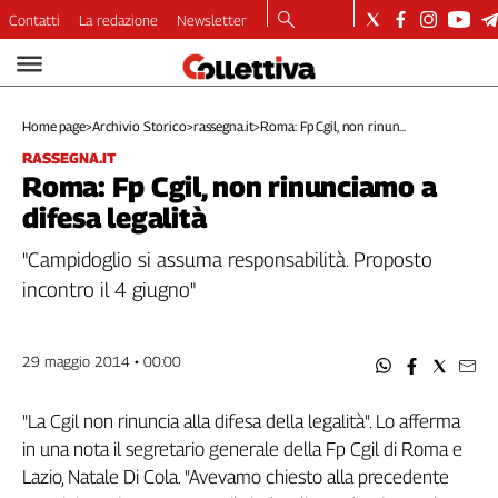
Contatti
La redazione
Newsletter
Video
Podcast
Home page
>
Archivio Storico
>
rassegna.it
>
Roma: Fp Cgil, non rinun...
Dirette
RASSEGNA.IT
Longform
Roma: Fp Cgil, non rinunciamo a
Copertine
difesa legalità
Economia
Lavoro
"Campidoglio si assuma responsabilità. Proposto
Ambiente
incontro il 4 giugno"
Diritti
Welfare
29 maggio 2014 • 00:00
Italia
Internazionale
"La Cgil non rinuncia alla difesa della legalità". Lo afferma
Culture
in una nota il segretario generale della Fp Cgil di Roma e
Categorie
Lazio, Natale Di Cola. "Avevamo chiesto alla precedente