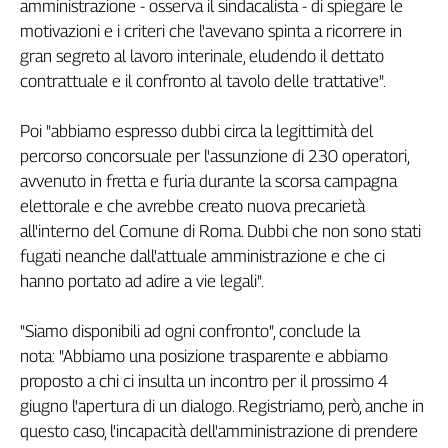
amministrazione - osserva il sindacalista - di spiegare le
Filcams
motivazioni e i criteri che l'avevano spinta a ricorrere in
Filctem
gran segreto al lavoro interinale, eludendo il dettato
Fillea
contrattuale e il confronto al tavolo delle trattative".
Filt
Fiom
Poi "abbiamo espresso dubbi circa la legittimità del
Fisac
percorso concorsuale per l'assunzione di 230 operatori,
Flai
avvenuto in fretta e furia durante la scorsa campagna
Flc
elettorale e che avrebbe creato nuova precarietà
Fp
all'interno del Comune di Roma. Dubbi che non sono stati
Nidil
fugati neanche dall'attuale amministrazione e che ci
Slc
hanno portato ad adire a vie legali".
Spi
Inca
"Siamo disponibili ad ogni confronto", conclude la
Caaf
nota: "Abbiamo una posizione trasparente e abbiamo
proposto a chi ci insulta un incontro per il prossimo 4
Speciali
giugno l'apertura di un dialogo. Registriamo, però, anche in
G8
questo caso, l'incapacità dell'amministrazione di prendere
di