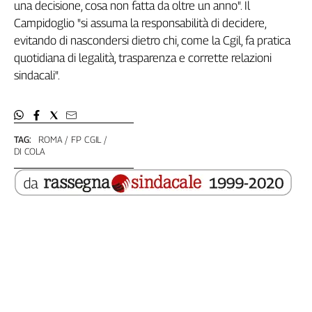
una decisione, cosa non fatta da oltre un anno". Il
Genova,
Campidoglio "si assuma la responsabilità di decidere,
il
evitando di nascondersi dietro chi, come la Cgil, fa pratica
sangue
quotidiana di legalità, trasparenza e corrette relazioni
della
ragione
sindacali".
120
anni
Cgil
Collettiva
TAG:
ROMA
FP CGIL
DI COLA
Academy
Collettiva
Play
Rubriche
Collettiva
Talk
La
settimana
Collettiva