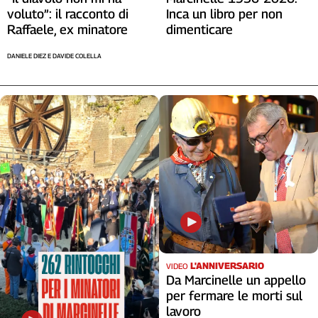
voluto”: il racconto di
Inca un libro per non
Cerca
Raffaele, ex minatore
dimenticare
DANIELE DIEZ E DAVIDE COLELLA
Contatti
La
redazione
Newsletter
Social
L'ANNIVERSARIO
VIDEO
Da Marcinelle un appello
per fermare le morti sul
lavoro