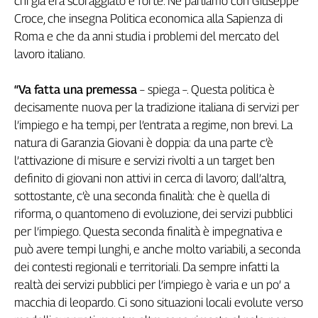
chi già era scoraggiato è forte. Ne parliamo con Giuseppe
Genova,
Croce, che insegna Politica economica alla Sapienza di
il
Roma e che da anni studia i problemi del mercato del
sangue
lavoro italiano.
della
ragione
“Va fatta una premessa
– spiega –. Questa politica è
120
decisamente nuova per la tradizione italiana di servizi per
anni
Cgil
l’impiego e ha tempi, per l’entrata a regime, non brevi. La
natura di Garanzia Giovani è doppia: da una parte c’è
Collettiva
Academy
l’attivazione di misure e servizi rivolti a un target ben
definito di giovani non attivi in cerca di lavoro; dall’altra,
Collettiva
sottostante, c’è una seconda finalità: che è quella di
Play
riforma, o quantomeno di evoluzione, dei servizi pubblici
Rubriche
per l’impiego. Questa seconda finalità è impegnativa e
Collettiva
può avere tempi lunghi, e anche molto variabili, a seconda
Talk
dei contesti regionali e territoriali. Da sempre infatti la
La
realtà dei servizi pubblici per l’impiego è varia e un po’ a
settimana
macchia di leopardo. Ci sono situazioni locali evolute verso
Collettiva