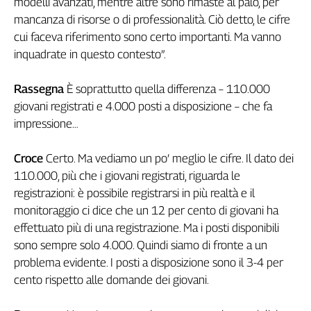
modelli avanzati, mentre altre sono rimaste al palo, per
Girasoli
mancanza di risorse o di professionalità. Ciò detto, le cifre
Il
cui faceva riferimento sono certo importanti. Ma vanno
Sassolino
inquadrate in questo contesto”.
Linea
Economica
Tech
Rassegna
È soprattutto quella differenza – 110.000
It
giovani registrati e 4.000 posti a disposizione – che fa
Easy
impressione…
Inserti
Croce
Certo. Ma vediamo un po’ meglio le cifre. Il dato dei
Idea
110.000, più che i giovani registrati, riguarda le
Diffusa
registrazioni: è possibile registrarsi in più realtà e il
InFlai
monitoraggio ci dice che un 12 per cento di giovani ha
effettuato più di una registrazione. Ma i posti disponibili
Le
trasmissioni
sono sempre solo 4.000. Quindi siamo di fronte a un
tv
problema evidente. I posti a disposizione sono il 3-4 per
cento rispetto alle domande dei giovani.
Work
in
Progress