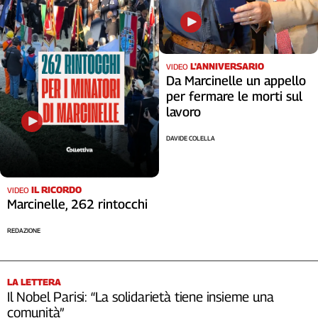
L'ANNIVERSARIO
VIDEO
Da Marcinelle un appello
per fermare le morti sul
lavoro
DAVIDE COLELLA
IL RICORDO
VIDEO
Marcinelle, 262 rintocchi
REDAZIONE
LA LETTERA
Il Nobel Parisi: “La solidarietà tiene insieme una
comunità”