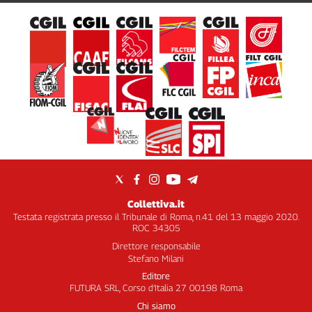
Collettiva.it
Testata registrata presso il Tribunale di Roma, n.41 del 13 maggio 2020.
ROC 34305
Direttore responsabile
Stefano Milani
Editore
FUTURA SRL, Corso d’Italia 27 00198 Roma
Chi siamo