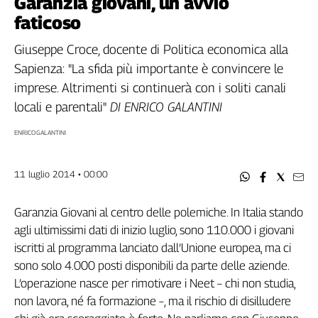
Garanzia giovani, un avvio
Filcams
faticoso
Filctem
Fillea
Giuseppe Croce, docente di Politica economica alla
Filt
Sapienza: "La sfida più importante è convincere le
Fiom
imprese. Altrimenti si continuerà con i soliti canali
Fisac
locali e parentali"
DI ENRICO GALANTINI
Flai
ENRICO GALANTINI
Flc
Fp
11 luglio 2014 • 00:00
Nidil
Slc
Garanzia Giovani al centro delle polemiche. In Italia stando
Spi
agli ultimissimi dati di inizio luglio, sono 110.000 i giovani
Inca
iscritti al programma lanciato dall’Unione europea, ma ci
Caaf
sono solo 4.000 posti disponibili da parte delle aziende.
Speciali
L’operazione nasce per rimotivare i Neet – chi non studia,
non lavora, né fa formazione –, ma il rischio di disilludere
G8
di