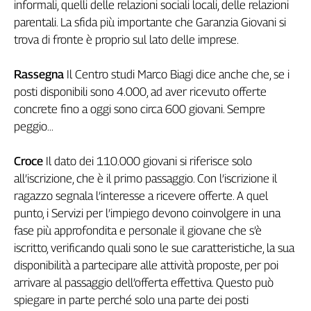
informali, quelli delle relazioni sociali locali, delle relazioni
Liguria
parentali. La sfida più importante che Garanzia Giovani si
Lombardia
trova di fronte è proprio sul lato delle imprese.
Marche
Piemonte
Rassegna
Il Centro studi Marco Biagi dice anche che, se i
Puglia
posti disponibili sono 4.000, ad aver ricevuto offerte
Sardegna
concrete fino a oggi sono circa 600 giovani. Sempre
Sicilia
peggio...
Toscana
Trentino
Croce
Il dato dei 110.000 giovani si riferisce solo
Umbria
all’iscrizione, che è il primo passaggio. Con l’iscrizione il
Valle
ragazzo segnala l’interesse a ricevere offerte. A quel
D'Aosta
punto, i Servizi per l’impiego devono coinvolgere in una
Veneto
fase più approfondita e personale il giovane che s’è
iscritto, verificando quali sono le sue caratteristiche, la sua
Archivio
Storico
disponibilità a partecipare alle attività proposte, per poi
1955-
arrivare al passaggio dell’offerta effettiva. Questo può
2014
spiegare in parte perché solo una parte dei posti