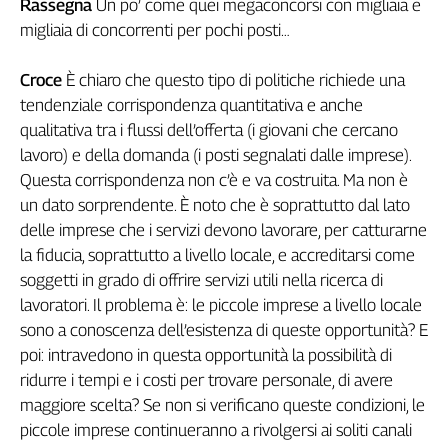
Rassegna
Un po’ come quei megaconcorsi con migliaia e
L'Italia
migliaia di concorrenti per pochi posti…
nel
Lavoro
Croce
È chiaro che questo tipo di politiche richiede una
tendenziale corrispondenza quantitativa e anche
Territori
qualitativa tra i flussi dell’offerta (i giovani che cercano
Abruzzo-
lavoro) e della domanda (i posti segnalati dalle imprese).
Molise
Questa corrispondenza non c’è e va costruita. Ma non è
Alto
un dato sorprendente. È noto che è soprattutto dal lato
Adige
delle imprese che i servizi devono lavorare, per catturarne
Basilicata
la fiducia, soprattutto a livello locale, e accreditarsi come
Calabria
soggetti in grado di offrire servizi utili nella ricerca di
Campania
lavoratori. Il problema è: le piccole imprese a livello locale
Emilia-
sono a conoscenza dell’esistenza di queste opportunità? E
Romagna
poi: intravedono in questa opportunità la possibilità di
Friuli
ridurre i tempi e i costi per trovare personale, di avere
Venezia
Giulia
maggiore scelta? Se non si verificano queste condizioni, le
Lazio
piccole imprese continueranno a rivolgersi ai soliti canali