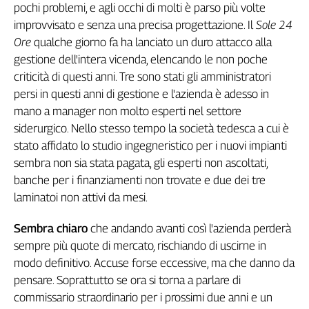
pochi problemi, e agli occhi di molti è parso più volte
Cerca
improvvisato e senza una precisa progettazione. Il
Sole 24
Ore
qualche giorno fa ha lanciato un duro attacco alla
gestione dell'intera vicenda, elencando le non poche
Contatti
criticità di questi anni. Tre sono stati gli amministratori
persi in questi anni di gestione e l'azienda è adesso in
La
mano a manager non molto esperti nel settore
redazione
siderurgico. Nello stesso tempo la società tedesca a cui è
stato affidato lo studio ingegneristico per i nuovi impianti
Newsletter
sembra non sia stata pagata, gli esperti non ascoltati,
banche per i finanziamenti non trovate e due dei tre
Social
laminatoi non attivi da mesi.
Sembra chiaro
che andando avanti così l'azienda perderà
sempre più quote di mercato, rischiando di uscirne in
modo definitivo. Accuse forse eccessive, ma che danno da
pensare. Soprattutto se ora si torna a parlare di
commissario straordinario per i prossimi due anni e un