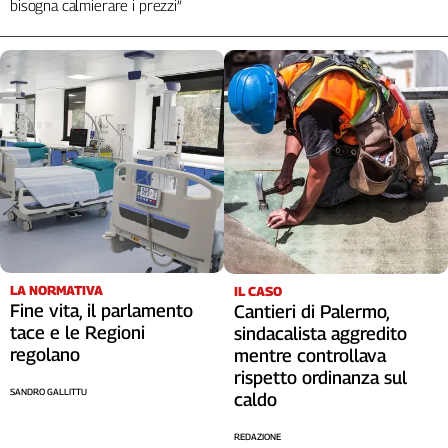
bisogna calmierare i prezzi”
LA NORMATIVA
IL CASO
Fine vita, il parlamento
Cantieri di Palermo,
tace e le Regioni
sindacalista aggredito
regolano
mentre controllava
rispetto ordinanza sul
SANDRO GALLITTU
caldo
REDAZIONE