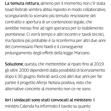
La temuta rottura
, almeno per il momento, non c'è stata.
Genova,
Issad Rebrab sembra abbia risposto in modo collaborativo,
il
scongiurando lo scenario più temuto: rescissione del
sangue
della
contratto e apertura di un contenzioso legale, che
ragione
avrebbe messo fine ad ogni speranza per lo stabilimento
120
piombinese. Ci vorrà tempo e altri incontri e tavoli tecnici,
anni
ma l'ipotesi più probabile è la riconferma per altri due anni
Cgil
del commissario Piero Nardi e il conseguente
Collettiva
prolungamento degli effetti della legge Marzano.
Academy
Soluzione
, questa, che metterebbe al riparo fino al 2019
Collettiva
Play
gli oltre 2000 dipendenti dalla possibilità di licenziamento
Rubriche
dopo il 30 giugno. Rebrab avrà così altri due anni per far
partire il progetto Aferpi. Notizia positiva, visto che
Collettiva
alternative concrete al momento non ce ne sono.
Talk
La
Ieri i sindacati sono stati convocati al ministero
. Il
settimana
Collettiva
ministro Calenda ha informato il tavolo su quanto