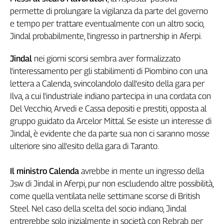
permette di prolungare la vigilanza da parte del governo
L'Italia
nel
e tempo per trattare eventualmente con un altro socio,
Lavoro
Jindal probabilmente, l'ingresso in partnership in Aferpi.
Territori
Jindal
nei giorni scorsi sembra aver formalizzato
Abruzzo-
l'interessamento per gli stabilimenti di Piombino con una
Molise
lettera a Calenda, svincolandolo dall'esito della gara per
Alto
Ilva, a cui l'industriale indiano partecipa in una cordata con
Adige
Del Vecchio, Arvedi e Cassa depositi e prestiti, opposta al
Basilicata
gruppo guidato da Arcelor Mittal. Se esiste un interesse di
Calabria
Jindal, è evidente che da parte sua non ci saranno mosse
Campania
ulteriore sino all'esito della gara di Taranto.
Emilia-
Romagna
Il ministro Calenda
avrebbe in mente un ingresso della
Friuli
Jsw di Jindal in Aferpi, pur non escludendo altre possibilità,
Venezia
come quella ventilata nelle settimane scorse di British
Giulia
Steel. Nel caso della scelta del socio indiano, Jindal
Lazio
entrerebbe solo inizialmente in società con Rebrab, per