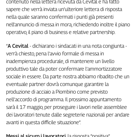
contenuto nella lettera ricevuta da Cevital e ha fatto
Girasoli
sapere che verrà inviata un'ulteriore lettera di risposta
Il
Sassolino
nella quale saranno confermati i punti già presenti
Linea
nell'annuncio di messa in mora, richiedendo inoltre il piano
Economica
operativo, il piano di business e relative partnership.
Tech
It
“
A Cevital
- dichiarano i sindacati in una nota congiunta -
Easy
verrà chiesto, pena l’avvio formale di messa in
inadempienza procedurale, di mantenere un livello
Inserti
produttivo tale da poter confermare l’ammortizzatore
Idea
sociale in essere. Da parte nostra abbiamo ribadito che un
Diffusa
eventuale partner dovrà comunque garantire la
InFlai
produzione di acciaio a Piombino come previsto
nell’accordo di programma. Il prossimo appuntamento
Le
sarà il 17 maggio, per proseguire i lavori nelle assemblee
trasmissioni
tv
dei lavoratori tenute dalle segreterie nazionali per andare
avanti in questa difficile situazione”.
Work
in
Progress
Messi al sicuro i lavoratori
, la risposta “positiva”