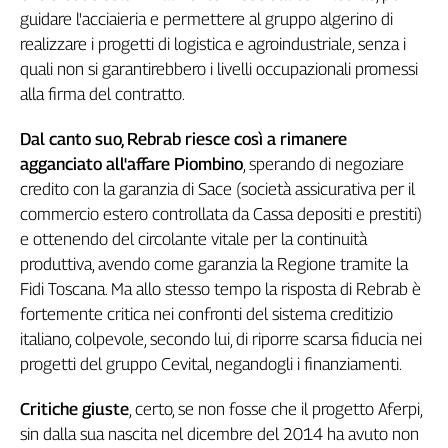
Liguria
guidare l'acciaieria e permettere al gruppo algerino di
Lombardia
realizzare i progetti di logistica e agroindustriale, senza i
Marche
quali non si garantirebbero i livelli occupazionali promessi
Piemonte
alla firma del contratto.
Puglia
Sardegna
Dal canto suo, Rebrab riesce così a rimanere
Sicilia
agganciato all'affare Piombino
, sperando di negoziare
Toscana
credito con la garanzia di Sace (società assicurativa per il
commercio estero controllata da Cassa depositi e prestiti)
Trentino
e ottenendo del circolante vitale per la continuità
Umbria
produttiva, avendo come garanzia la Regione tramite la
Valle
D'Aosta
Fidi Toscana. Ma allo stesso tempo la risposta di Rebrab è
Veneto
fortemente critica nei confronti del sistema creditizio
italiano, colpevole, secondo lui, di riporre scarsa fiducia nei
Archivio
progetti del gruppo Cevital, negandogli i finanziamenti.
Storico
1955-
2014
Critiche giuste
, certo, se non fosse che il progetto Aferpi,
sin dalla sua nascita nel dicembre del 2014 ha avuto non