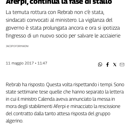
Aferpi, continua la fase di stallo
Filcams
Filctem
La temuta rottura con Rebrab non c'è stata,
Fillea
sindacati convocati al ministero. La vigilanza del
Filt
governo è stata prolungata ancora e ora si ipotizza
Fiom
l'ingresso di un nuovo socio per salvare le acciaierie
Fisac
JACOPO FORMAIONI
Flai
Flc
11 maggio 2017 • 11:47
Fp
Nidil
Slc
Rebrab ha risposto. Questa volta rispettando i tempi. Sono
Spi
state settimane tese quelle che hanno separato la lettera
Inca
in cui il ministro Calenda aveva annunciato la messa in
Caaf
mora degli stabilimenti Aferpi e minacciato la rescissione
del contratto dalla tanto attesa risposta del gruppo
Speciali
algerino.
G8
di