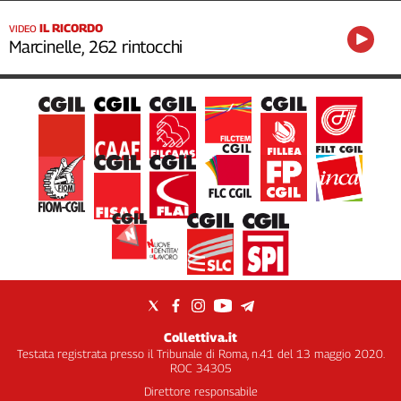
IL RICORDO
VIDEO
Marcinelle, 262 rintocchi
Collettiva.it
Testata registrata presso il Tribunale di Roma, n.41 del 13 maggio 2020.
ROC 34305
Direttore responsabile