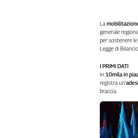
L'Italia
nel
Lavoro
La
mobilitazione
generale regional
Territori
per sostenere le
Abruzzo-
Legge di Bilancio
Molise
Alto
Adige
I PRIMI DATI
Basilicata
In
10mila in pia
Calabria
registra un’
ades
Campania
braccia.
Emilia-
Romagna
Friuli
Venezia
Giulia
Lazio