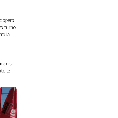
Sciopero
ero turno
ro la
mico
si
ato le