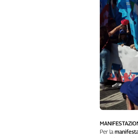
Liguria
Lombardia
Marche
Piemonte
Puglia
Sardegna
Sicilia
Toscana
Trentino
Umbria
Valle
D'Aosta
Veneto
Archivio
Storico
1955-
MANIFESTAZIO
2014
Per la
manifest