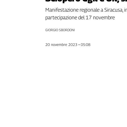
Genova,
Manifestazione regionale a Siracusa, in
il
partecipazione del 17 novembre
sangue
della
ragione
GIORGIO SBORDONI
120
anni
20 novembre 2023 • 05:08
Cgil
Collettiva
Academy
Collettiva
Play
Rubriche
Collettiva
Talk
La
settimana
Collettiva