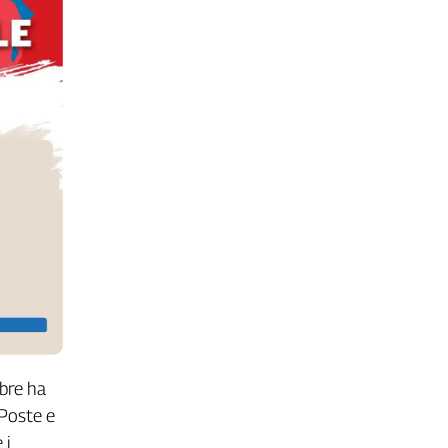
mbre ha
 Poste e
 i