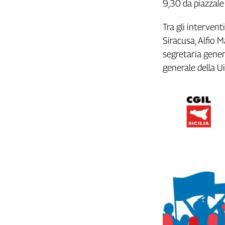
9,30 da piazzale
Cerca
Tra gli intervent
Siracusa, Alfio Ma
Contatti
segretaria genera
generale della Ui
La
redazione
Newsletter
Social