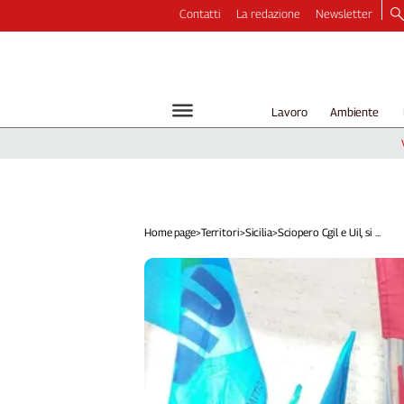
Contatti
La redazione
Newsletter
Video
Podcast
Dirette
Lavoro
Ambiente
Longform
Copertine
Economia
Lavoro
Ambiente
Home page
>
Territori
>
Sicilia
>
Sciopero Cgil e Uil, si ...
Diritti
Welfare
Italia
Internazionale
Culture
Categorie