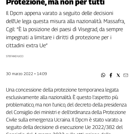
Protezione, ma non per tutti
Filcams
Filctem
Il Dpcm appena varato a seguito delle decisioni
Fillea
dell'Ue lega questa misura alla nazionalità. Massafra,
Filt
Cgil: “È la posizione dei paesi dì Visegrad, da sempre
Fiom
impegnati a limitare i diritti dì protezione per i
Fisac
cittadini extra Ue”
Flai
STEFANO IUCCI
Flc
Fp
Nidil
30 marzo 2022 • 14:09
Slc
Spi
Una concessione della protezione temporanea legata
esclusivamente alla nazionalità. È questo l’aspetto più
Inca
problematico, ma non l'unico, del decreto della presidenza
Caaf
del Consiglio dei ministri e dell’ordinanza della Protezione
Speciali
Civile sulla emergenza Ucraina. Il Dpcm è stato varato a
seguito della decisione di esecuzione Ue 2022/382 del
G8
di