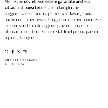
Misure che
dovrebbero essere garantite anche ai
L'Italia
cittadini di paesi terzi
e la loro famiglia che
nel
soggiornavano in Ucraina per motivi di lavoro, studio,
Lavoro
anche con un permesso di soggiorno non permanente, o
in assenza di titolo di soggiorno, che non possono
Territori
ritornare in condizioni sicure e stabili nel proprio paese o
Abruzzo-
regione di origine.
Molise
Alto
Adige
Basilicata
TAG:
GUERRA UCRAINA
Calabria
ACCOGLIENZA
Campania
Emilia-
Romagna
Friuli
Venezia
Giulia
Lazio