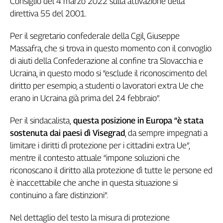
Consiglio del 4 marzo 2022 sulla attivazione della
Genova,
direttiva 55 del 2001.
il
sangue
Per il segretario confederale della Cgil, Giuseppe
della
Massafra, che si trova in questo momento con il convoglio
ragione
di aiuti della Confederazione al confine tra Slovacchia e
120
Ucraina, in questo modo si “esclude il riconoscimento del
anni
diritto per esempio, a studenti o lavoratori extra Ue che
Cgil
erano in Ucraina già prima del 24 febbraio”.
Collettiva
Academy
Per il sindacalista,
questa posizione in Europa “è stata
Collettiva
sostenuta dai paesi dì Visegrad
, da sempre impegnati a
Play
limitare i diritti dì protezione per i cittadini extra Ue”,
Rubriche
mentre il contesto attuale “impone soluzioni che
Collettiva
riconoscano il diritto alla protezione dì tutte le persone ed
Talk
è inaccettabile che anche in questa situazione si
La
continuino a fare distinzioni”.
settimana
Collettiva
Nel dettaglio del testo la misura di protezione