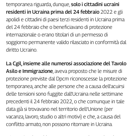
Girasoli
temporanea riguarda, dunque,
solo i cittadini ucraini
Il
residenti in Ucraina prima del 24 febbraio
2022 e gli
Sassolino
apolidi e cittadini di paesi terzi residenti in Ucraina prima
Linea
del 24 febbraio che o beneficiavano di protezione
Economica
internazionale o erano titolari di un permesso di
Tech
soggiorno permanente valido rilasciato in conformità dal
It
diritto Ucraino.
Easy
La Cgil, insieme alle numerosi associazione del Tavolo
Inserti
Asilo e Immigrazione
, aveva proposto che le misure di
Idea
protezione previste dal Dpcm riconoscesse la protezione
Diffusa
temporanea, anche alle persone che a causa dell'acuirsi
InFlai
delle tensioni sono fuggite dall'Ucraina nelle settimane
Le
precedenti il 24 febbraio 2022, o che comunque in tale
trasmissioni
data già si trovavano nel territorio dell’Unione (per
tv
vacanza, lavoro, studio o altri motivi) e che, a causa del
Work
conflitto armato, non possono ritornare in Ucraina.
in
Progress