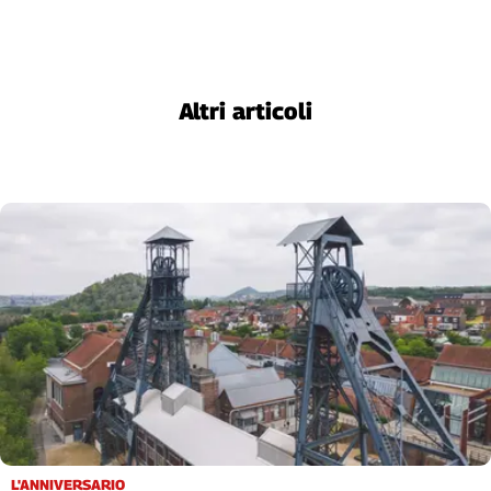
Liguria
Lombardia
Marche
Piemonte
Altri articoli
Puglia
Sardegna
Sicilia
Toscana
Trentino
Umbria
Valle
D'Aosta
Veneto
Archivio
Storico
1955-
2014
L'ANNIVERSARIO