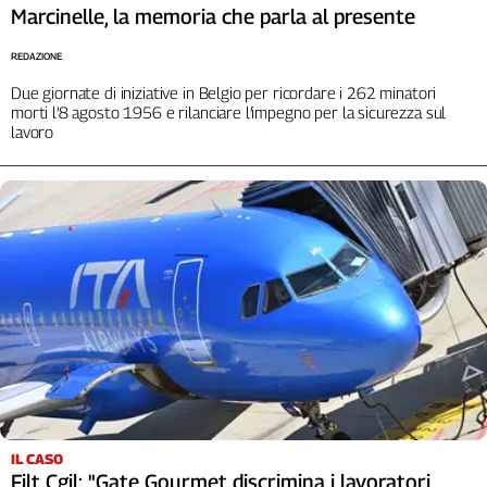
Marcinelle, la memoria che parla al presente
Cerca
REDAZIONE
Due giornate di iniziative in Belgio per ricordare i 262 minatori
Contatti
morti l’8 agosto 1956 e rilanciare l’impegno per la sicurezza sul
lavoro
La
redazione
Newsletter
Social
IL CASO
Filt Cgil: "Gate Gourmet discrimina i lavoratori