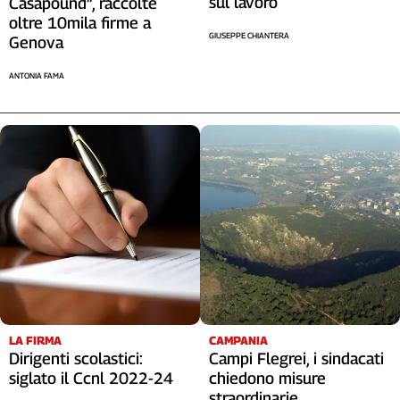
sul lavoro
Casapound”, raccolte
oltre 10mila firme a
GIUSEPPE CHIANTERA
Genova
ANTONIA FAMA
LA FIRMA
CAMPANIA
Dirigenti scolastici:
Campi Flegrei, i sindacati
siglato il Ccnl 2022-24
chiedono misure
straordinarie