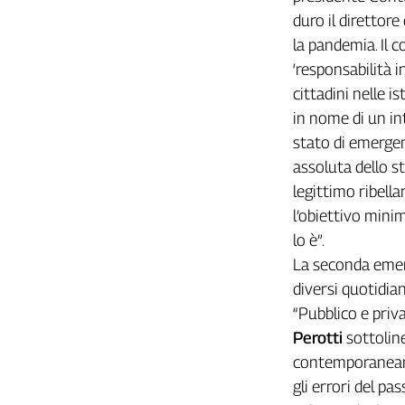
duro il direttore
Cerca
la pandemia. Il 
‘responsabilità i
Contatti
cittadini nelle i
in nome di un in
La
stato di emergenz
redazione
assoluta dello 
legittimo ribell
Newsletter
l’obiettivo minim
lo è”.
Social
La seconda emerg
diversi quotidian
“Pubblico e priv
Perotti
sottolin
contemporaneame
gli errori del pa