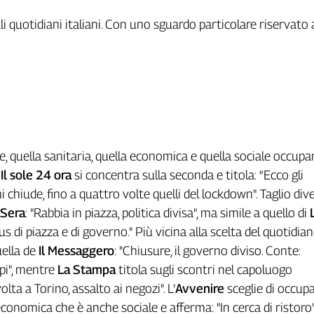
ali quotidiani italiani. Con uno sguardo particolare riservato 
, quella sanitaria, quella economica e quella sociale occupa
.
Il sole 24 ora
si concentra sulla seconda e titola: “Ecco gli
i chiude, fino a quattro volte quelli del lockdown". Taglio div
 Sera
: "Rabbia in piazza, politica divisa", ma simile a quello di
rus di piazza e di governo." Più vicina alla scelta del quotidian
uella de
Il Messaggero
: "Chiusure, il governo diviso. Conte:
pi", mentre
La Stampa
titola sugli scontri nel capoluogo
lta a Torino, assalto ai negozi". L’
Avvenire
sceglie di occupa
conomica che è anche sociale e afferma: "In cerca di ristoro"