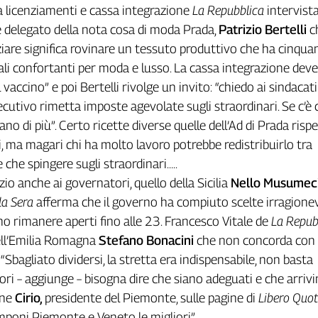
 licenziamenti e cassa integrazione
La Repubblica
intervist
 delegato della nota cosa di moda Prada,
Patrizio Bertelli
c
ziare significa rovinare un tessuto produttivo che ha cinquan
li confortanti per moda e lusso. La cassa integrazione deve
l vaccino” e poi Bertelli rivolge un invito: “chiedo ai sindacati
ecutivo rimetta imposte agevolate sugli straordinari. Se c’è c
ano di più”. Certo ricette diverse quelle dell’Ad di Prada risp
, ma magari chi ha molto lavoro potrebbe redistribuirlo tra
 che spingere sugli straordinari…..
o anche ai governatori, quello della Sicilia
Nello Musumec
lla Sera
afferma che il governo ha compiuto scelte irragionev
ono rimanere aperti fino alle 23. Francesco Vitale de
La Repub
ell’Emilia Romagna
Stefano Bonacini
che non concorda con 
: “Sbagliato dividersi, la stretta era indispensabile, non basta
tori – aggiunge – bisogna dire che siano adeguati e che arriv
ine
Cirio,
presidente del Piemonte, sulle pagine di
Libero Quot
mponi Piemonte e Veneto le migliori”.