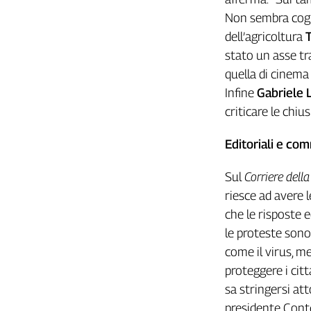
Liguria
Non sembra coglie
Lombardia
dell’agricoltura
Marche
stato un asse tra
Piemonte
quella di cinema 
Puglia
Infine
Gabriele 
Sardegna
criticare le chiu
Sicilia
Toscana
Editoriali e co
Trentino
Umbria
Sul
Corriere della
Valle
riesce ad avere 
D'Aosta
che le risposte 
Veneto
le proteste sono 
Archivio
come il virus, m
Storico
proteggere i citt
1955-
2014
sa stringersi att
presidente Conte