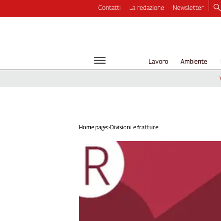
Contatti
La redazione
Newsletter
Video
Podcast
Dirette
Lavoro
Ambiente
Longform
Copertine
Economia
Lavoro
Ambiente
Home page
>
Divisioni e fratture
Diritti
Welfare
Italia
Internazionale
Culture
Categorie