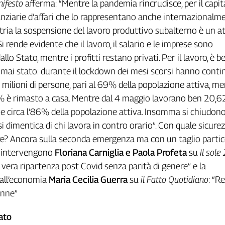
nifesto
afferma: “Mentre la pandemia rincrudisce, per il capita
inanziarie d’affari che lo rappresentano anche internazionalm
tria la sospensione del lavoro produttivo subalterno è un a
 Si rende evidente che il lavoro, il salario e le imprese sono
lo Stato, mentre i profitti restano privati. Per il lavoro, è be
’è mai stato: durante il lockdown dei mesi scorsi hanno conti
milioni di persone, pari al 69% della popolazione attiva, m
è rimasto a casa. Mentre dal 4 maggio lavorano ben 20,6
ne circa l’86% della popolazione attiva. Insomma si chiudono
si dimentica di chi lavora in contro orario”. Con quale sicurez
e? Ancora sulla seconda emergenza ma con un taglio partico
e, intervengono
Floriana Carniglia e Paola Profeta
su
Il sole
 vera ripartenza post Covid senza parità di genere” e la
 all’economia
Maria Cecilia Guerra
su
il Fatto Quotidiano
: “R
onne”
ato