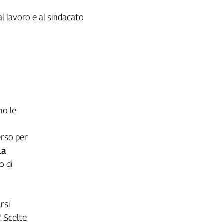
al lavoro e al sindacato
no le
erso per
La
o di
rsi
. Scelte