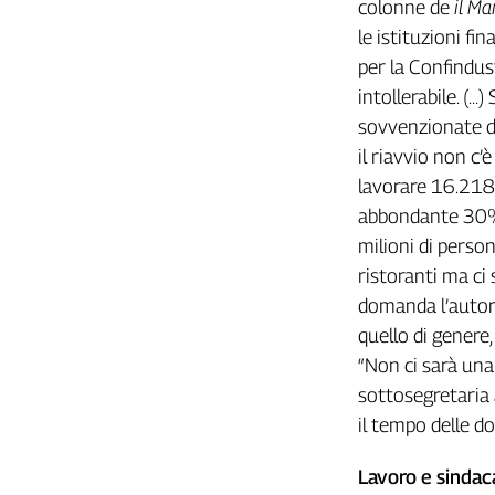
colonne de
il Ma
le istituzioni f
per la Confindus
intollerabile. (…)
sovvenzionate dal
il riavvio non c
lavorare 16.218 
abbondante 30% 
milioni di perso
ristoranti ma ci 
domanda l’autor
quello di gener
“Non ci sarà una
sottosegretaria
il tempo delle d
Lavoro e sindac