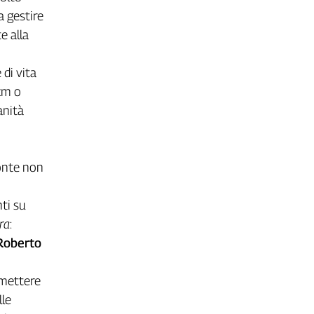
a gestire
e alla
 di vita
cm o
anità
Conte non
ti su
era
:
 Roberto
mmettere
lle