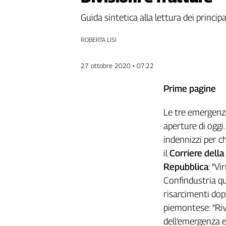
Genova,
Guida sintetica alla lettura dei princip
il
sangue
ROBERTA LISI
della
ragione
27 ottobre 2020 • 07:22
120
anni
Prime pagine
Cgil
Collettiva
Le tre emergenze
Academy
aperture di oggi
Collettiva
indennizzi per ch
Play
il
Corriere della
Rubriche
Repubblica
: "Vi
Collettiva
Confindustria q
Talk
risarcimenti dop
La
settimana
piemontese: "Rivo
Collettiva
dell’emergenza e