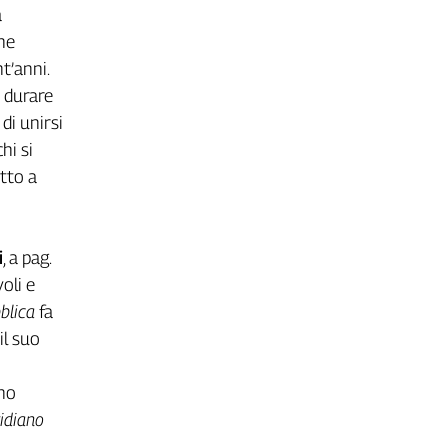
a
he
t’anni.
 durare
 di unirsi
hi si
etto a
i
, a pag.
oli e
blica
fa
il suo
ino
idiano