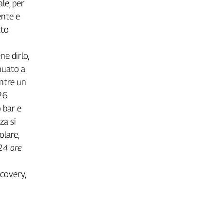
le, per
ente e
tto
ne dirlo,
nuato a
entre un
26
 bar e
za si
lare,
 24 ore
ecovery,