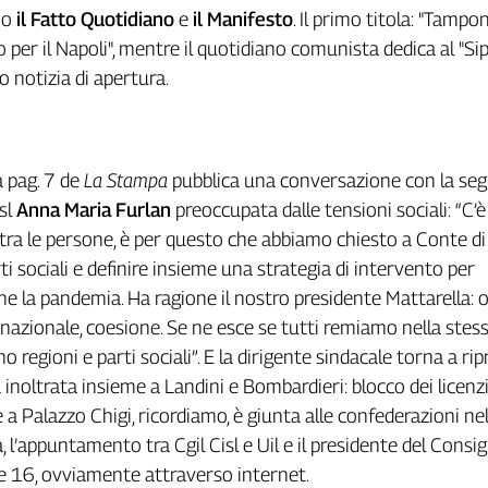
no
il Fatto Quotidiano
e
il Manifesto
. Il primo titola: "Tampon
 per il Napoli", mentre il quotidiano comunista dedica al "Si
o notizia di apertura.
a pag. 7 de
La Stampa
pubblica una conversazione con la seg
isl
Anna Maria Furlan
preoccupata dalle tensioni sociali: “C’
ra le persone, è per questo che abbiamo chiesto a Conte di
i sociali e definire insieme una strategia di intervento per
me la pandemia. Ha ragione il nostro presidente Mattarella: 
 nazionale, coesione. Se ne esce se tutti remiamo nella stes
o regioni e parti sociali”. E la dirigente sindacale torna a ri
à inoltrata insieme a Landini e Bombardieri: blocco dei licenz
a Palazzo Chigi, ricordiamo, è giunta alle confederazioni nel
 l’appuntamento tra Cgil Cisl e Uil e il presidente del Consig
e 16, ovviamente attraverso internet.