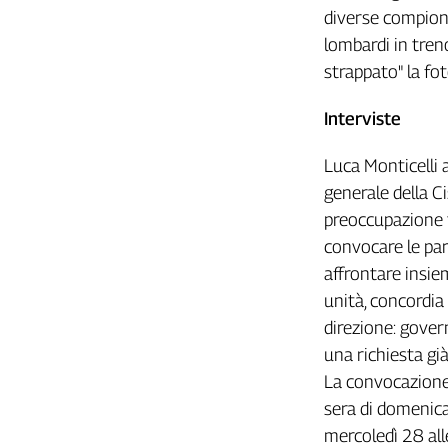
Girasoli
diverse compio
Il
lombardi in treno
Sassolino
strappato" la fot
Linea
Economica
Interviste
Tech
It
Luca Monticelli 
Easy
generale della C
Inserti
preoccupazione t
Idea
convocare le part
Diffusa
affrontare insie
InFlai
unità, concordia
direzione: govern
Le
trasmissioni
una richiesta gi
tv
La convocazione 
Work
sera di domenica,
in
mercoledì 28 all
Progress