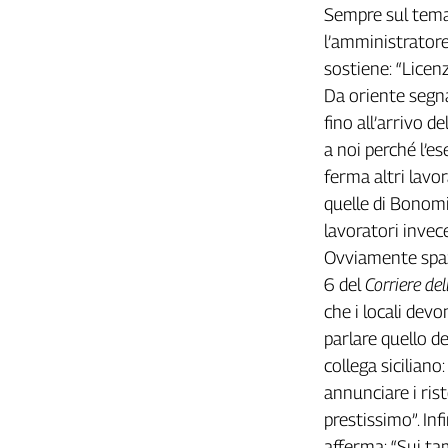
Sempre sul tema
L'Italia
l’amministratore
nel
Lavoro
sostiene: “Licen
Da oriente segna
Territori
fino all’arrivo de
Abruzzo-
a noi perché l’es
Molise
ferma altri lavor
Alto
quelle di Bonomi
Adige
lavoratori invece
Basilicata
Ovviamente spazi
Calabria
6 del
Corriere de
Campania
che i locali dev
Emilia-
Romagna
parlare quello d
Friuli
collega siciliano
Venezia
annunciare i ris
Giulia
prestissimo”. Inf
Lazio
afferma: “Sui ta