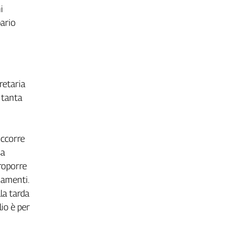
i
pario
retaria
è tanta
occorre
sa
proporre
iamenti.
la tarda
lio è per