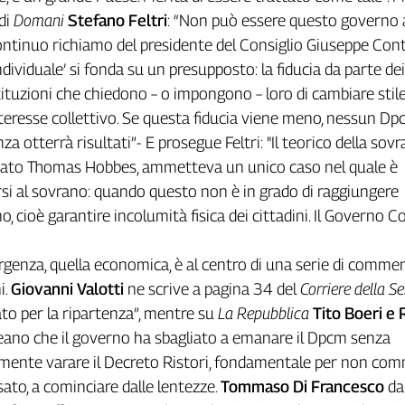
 di
Domani
Stefano Feltri
: “Non può essere questo governo 
continuo richiamo del presidente del Consiglio Giuseppe Cont
ndividuale’ si fonda su un presupposto: la fiducia da parte dei
stituzioni che chiedono – o impongono – loro di cambiare stile
teresse collettivo. Se questa fiducia viene meno, nessun Dp
a otterrà risultati”- E prosegue Feltri: "Il teorico della sovr
stato Thomas Hobbes, ammetteva un unico caso nel quale è
arsi al sovrano: quando questo non è in grado di raggiungere
o, cioè garantire incolumità fisica dei cittadini. Il Governo 
enza, quella economica, è al centro di una serie di commen
i.
Giovanni Valotti
ne scrive a pagina 34 del
Corriere della S
ato per la ripartenza”, mentre su
La Repubblica
Tito Boeri e
eano che il governo ha sbagliato a emanare il Dpcm senza
nte varare il Decreto Ristori, fondamentale per non co
ssato, a cominciare dalle lentezze.
Tommaso Di Francesco
da