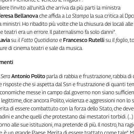
re l’invito all’unità che arriva da più parti la ministra
Teresa Bellanova
che affida a
La Stampa
la sua critica al Dpc
 ministri. Ho ribadito più volte che la chiusura dei locali all
e teatri era un errore. Il paternalismo fa solo danni”.
Lavia
su
il Fatto Quotidiano
e
Francesco Rutelli
su
Il foglio
, 
sure di cinema teatri e sale da musica.
mmenti
 Sera
Antonio Polito
parla di rabbia e frustrazione, rabbia di
le risposte che si aspetta dal Ssn e frustrazione di quanti t
economiche messe in campo dal governo non siano sufficien
legittime, dice ancora Polito, violenza e aggressioni non lo 
erita di essere combattuto con la forza dello Stato, che dev
adini e anche quelli che protestano dai mestatori torbidi. (…) L
orno alle sue istituzioni, ma pretende di più. Il nostro, ha ragi
, è un grande Paese. Merita di essere trattato come tale”. 