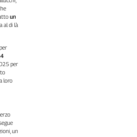
llucchi,
che
 atto
un
a al di là
 per
14
2025 per
lto
a loro
terzo
osegue
zioni, un