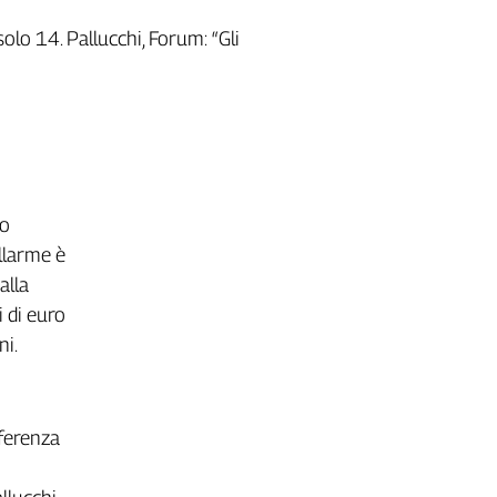
lo 14. Pallucchi, Forum: “Gli
to
allarme è
alla
 di euro
ni.
nferenza