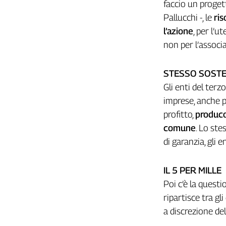
faccio un progett
Liguria
Lombardia
Pallucchi -, le
ris
Marche
l’azione
, per l’
Piemonte
non per l’associa
Puglia
Sardegna
STESSO SOSTE
Sicilia
Gli enti del ter
Toscana
imprese, anche p
Trentino
profitto,
producon
Umbria
comune
. Lo ste
Valle
di garanzia, gli 
D'Aosta
Veneto
IL 5 PER MILLE
Archivio
Poi c’è la questi
Storico
ripartisce tra gl
1955-
2014
a discrezione de