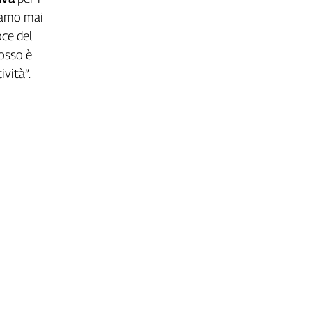
diamo mai
oce del
dosso è
ività”.