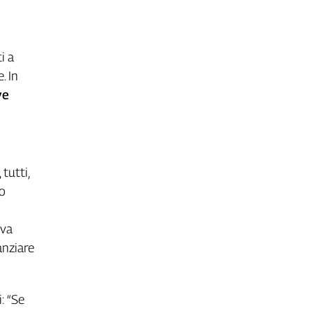
i a
. In
ve
tutti,
no
iva
anziare
: “Se