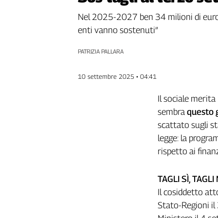
Genova,
Nel 2025-2027 ben 34 milioni di euro i
il
enti vanno sostenuti”
sangue
della
ragione
PATRIZIA PALLARA
120
anni
10 settembre 2025 • 04:41
Cgil
Collettiva
Il sociale merit
Academy
sembra
questo 
scattato sugli s
Collettiva
Play
legge: la progra
Rubriche
rispetto ai fina
Collettiva
Talk
TAGLI SÌ, TAGLI
La
Il cosiddetto at
settimana
Stato-Regioni il
Collettiva