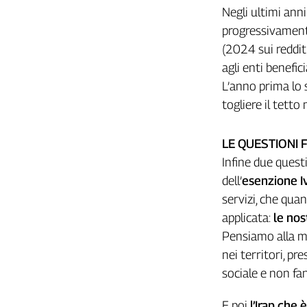
Negli ultimi ann
Cerca
progressivament
(2024 sui reddit
Contatti
agli enti benefic
L’anno prima lo 
La
togliere il tetto
redazione
LE QUESTIONI F
Newsletter
Infine due questi
dell’
esenzione Iv
Social
servizi, che qua
applicata:
le nos
Pensiamo alla mes
nei territori, pr
sociale e non fa
E poi
l’Irap che