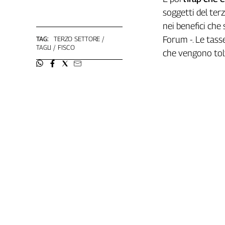
soggetti del ter
nei benefici che 
Forum -. Le tass
TAG:
TERZO SETTORE
TAGLI
FISCO
che vengono tolte