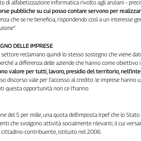
o di alfabetizzazione informatica rivolto agli anziani – preci
orse pubbliche su cui posso contare servono per realizza
utenza che se ne beneficia, rispondendo così a un interesse ge
zione”.
GNO DELLE IMPRESE
zo settore reclamano quindi lo stesso sostegno che viene dat
erché a differenza delle aziende che hanno come obiettivo i
o valore per tutti, lavoro, presidio del territorio, nell’int
sso discorso vale per l’accesso al credito: le imprese hanno 
enti questa opportunità non ce l’hanno.
one del 5 per mille, una quota dell'imposta Irpef che lo Stato
i enti che svolgono attività socialmente rilevanti, il cui ver
l cittadino-contribuente, istituito nel 2006.