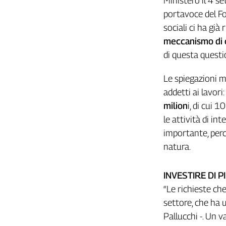
Ministero il 4 s
Girasoli
portavoce del Fo
Il
Sassolino
sociali ci ha gi
Linea
meccanismo di c
Economica
di questa questi
Tech
It
Le spiegazioni m
Easy
addetti ai lavori
milion
i, di cui 
Inserti
le attività di in
Idea
importante, perch
Diffusa
natura.
InFlai
Le
INVESTIRE DI P
trasmissioni
tv
“Le richieste che
settore, che ha 
Work
in
Pallucchi -. Un v
Progress