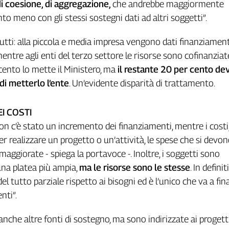
di coesione, di aggregazione,
che andrebbe maggiormente
to meno con gli stessi sostegni dati ad altri soggetti”.
tti: alla piccola e media impresa vengono dati finanziament
ntre agli enti del terzo settore le risorse sono cofinanziate
 cento lo mette il Ministero, ma
il restante 20 per cento de
di metterlo l’ente
. Un’evidente disparità di trattamento.
I COSTI
on c’è stato un incremento dei finanziamenti, mentre i costi, 
er realizzare un progetto o un’attività, le spese che si devo
aggiorate - spiega la portavoce -. Inoltre, i soggetti sono
na platea più ampia,
ma le risorse sono le stesse
. In definit
l tutto parziale rispetto ai bisogni ed è l’unico che va a fin
enti”.
anche altre fonti di sostegno, ma sono indirizzate ai progetti