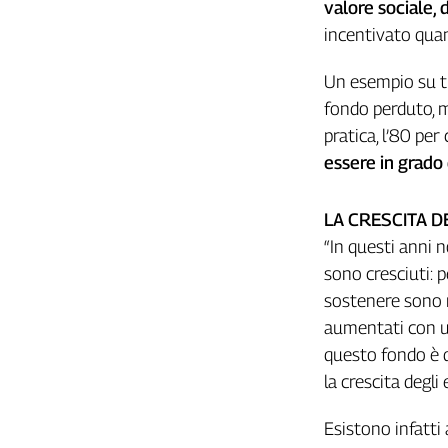
valore sociale, 
L'Italia
incentivato quan
nel
Lavoro
Un esempio su tu
fondo perduto, me
Territori
pratica, l’80 per
Abruzzo-
essere in grado 
Molise
Alto
Adige
LA CRESCITA DE
Basilicata
“In questi anni n
Calabria
sono cresciuti: p
Campania
sostenere sono m
Emilia-
aumentati con u
Romagna
questo fondo è de
Friuli
la crescita degli 
Venezia
Giulia
Esistono infatti 
Lazio