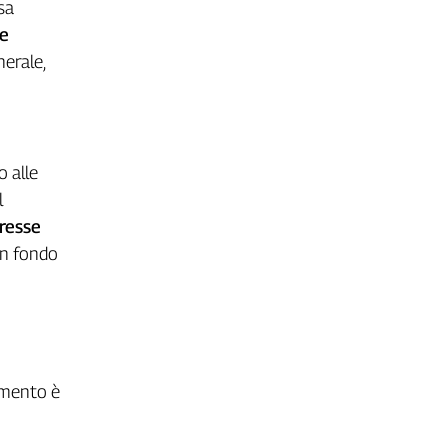
sa
re
nerale,
o alle
l
eresse
un fondo
samento è