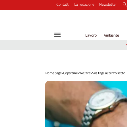
Contatti
La redazione
Newsletter
Video
Podcast
Dirette
Lavoro
Ambiente
Longform
Copertine
Economia
Lavoro
Ambiente
Home page
>
Copertine
>
Welfare
>
Sos tagli al terzo setto...
Diritti
Welfare
Italia
Internazionale
Culture
Categorie