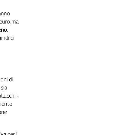
 anno
 euro, ma
eno
.
indi di
ioni di
 sia
llucchi -.
imento
ione
viva
per i