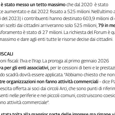
i
è stato messo un tetto massimo
che dal 2020 è stato
e aumentato e dal 2022 fissato a 525 milioni. Nell’ultimo
i del 2023) i contribuenti hanno destinato 603,9 milioni di
iari scelti dai cittadini arriveranno solo 525 milioni,
79 in m
sforamento è stato di 27 milioni. La richiesta del Forum è qu
 massimo e dare agli enti tutte le risorse decise dai cittadini.
ISCALI
oni fiscali: l’Iva e l’Irap. La proroga al primo gennaio 2026
a per gli enti associativi,
per le cessioni di beni e le prestaz
ndo scadrà dovrà essere applicata. “Abbiamo chiesto che non
tre organizzazioni non fanno attività commerciali
– dice Pa
cita offerta ai soci dai circoli Arci, che sono punti di rifer
esenti nelle periferie e nei piccoli comuni, costruiscono coes
nno attività commerciale”.
 è stata tolta alla maggior parte delle imprese ma rimane 