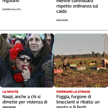
regolano
mentre controllava
rispetto ordinanza sul
SANDRO GALLITTU
caldo
REDAZIONE
LA NOVITÀ
FERMIAMO LA STRAGE
Naspi, anche a chi si
Foggia, furgone di
dimette per violenza di
braccianti si ribalta: un
genere
morto e 8 feriti