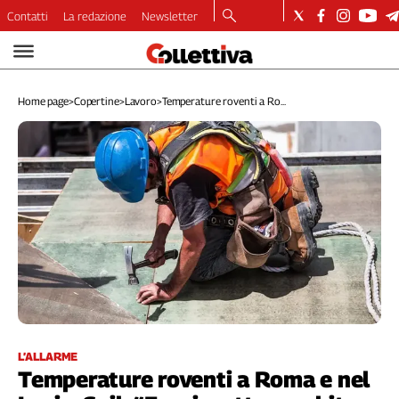
Contatti
La redazione
Newsletter
Video
Podcast
Home page
>
Copertine
>
Lavoro
>
Temperature roventi a Ro...
Dirette
Longform
Copertine
Economia
Lavoro
Ambiente
Diritti
Welfare
Italia
Internazionale
Culture
L’ALLARME
Temperature roventi a Roma e nel
Categorie