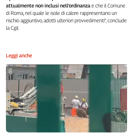
attualmente non inclusi nell’ordinanza
e che il Comune
L'Italia
nel
di Roma, nel quale le isole di calore rappresentano un
Lavoro
rischio aggiuntivo, adotti ulteriori provvedimenti”, conclude
la Cgil.
Territori
Abruzzo-
Molise
Leggi anche
Alto
Adige
Basilicata
Calabria
Campania
Emilia-
Romagna
Friuli
Venezia
Giulia
Lazio