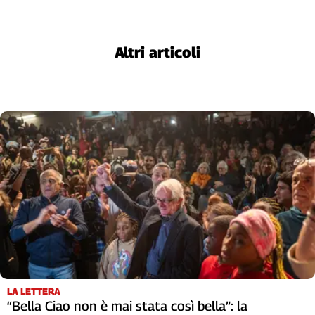
Cerca
Altri articoli
Contatti
La
redazione
Newsletter
Social
LA LETTERA
“Bella Ciao non è mai stata così bella”: la