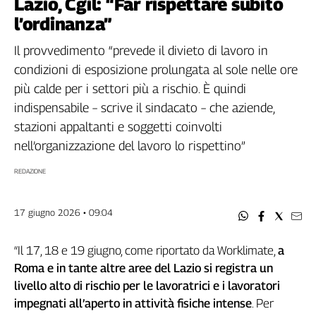
Lazio, Cgil: “Far rispettare subito
Filcams
l’ordinanza”
Filctem
Fillea
Il provvedimento “prevede il divieto di lavoro in
Filt
condizioni di esposizione prolungata al sole nelle ore
Fiom
più calde per i settori più a rischio. È quindi
Fisac
indispensabile – scrive il sindacato – che aziende,
Flai
stazioni appaltanti e soggetti coinvolti
Flc
nell’organizzazione del lavoro lo rispettino”
Fp
REDAZIONE
Nidil
Slc
Spi
17 giugno 2026 • 09:04
Inca
Caaf
“Il 17, 18 e 19 giugno, come riportato da Worklimate,
a
Roma e in tante altre aree del Lazio si registra un
Speciali
livello alto di rischio per le lavoratrici e i lavoratori
G8
impegnati all’aperto in attività fisiche intense
. Per
di