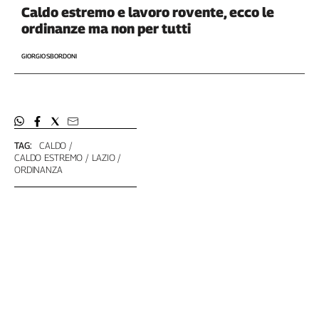
Liguria
Caldo estremo e lavoro rovente, ecco le
Lombardia
ordinanze ma non per tutti
Marche
GIORGIO SBORDONI
Piemonte
Puglia
Sardegna
Sicilia
Toscana
TAG:
CALDO
Trentino
CALDO ESTREMO
LAZIO
ORDINANZA
Umbria
Valle
D'Aosta
Veneto
Archivio
Storico
1955-
2014