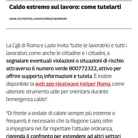
Girasoli
Caldo estremo sul lavoro: come tutelarti
Il
Sassolino
GIANLUCA MARTELLIANO E GIORGIO SBORDONI
Linea
Economica
Tech
It
La Cgil di Roma e Lazio invita “tutte le lavoratrici e tutti i
Easy
lavoratori, come anche le cittadine e i cittadini, a
segnalare eventuali violazioni o situazioni di rischio
Inserti
attraverso il numero verde 800772322, attivo per
Idea
offrire supporto, informazioni e tutela
. È inoltre
Diffusa
disponibile la
web app Heatwave Helper Roma
, come
InFlai
ulteriore strumento utile per orientarsi durante
l’emergenza caldo”.
Le
trasmissioni
“Di fronte a ondate di calore sempre più estreme e
tv
frequenti, è necessario che la Regione Lazio, oltre
Work
a impegnarsi nel far rispettare l’attuale ordinanza,
in
riprenda il confronto per estendere ad altri settori
Progress