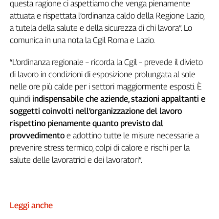
questa ragione ci aspettiamo che venga pienamente
Genova,
attuata e rispettata l’ordinanza caldo della Regione Lazio,
il
a tutela della salute e della sicurezza di chi lavora”. Lo
sangue
comunica in una nota la Cgil Roma e Lazio.
della
ragione
“L’ordinanza regionale – ricorda la Cgil – prevede il divieto
120
di lavoro in condizioni di esposizione prolungata al sole
anni
Cgil
nelle ore più calde per i settori maggiormente esposti. È
Collettiva
quindi
indispensabile che aziende, stazioni appaltanti e
Academy
soggetti coinvolti nell’organizzazione del lavoro
rispettino pienamente quanto previsto dal
Collettiva
provvedimento
e adottino tutte le misure necessarie a
Play
prevenire stress termico, colpi di calore e rischi per la
Rubriche
salute delle lavoratrici e dei lavoratori”.
Collettiva
Talk
La
settimana
Leggi anche
Collettiva