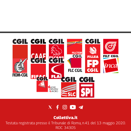
Collettiva.it
Testata registrata presso il Tribunale di Roma, n.41 del 13 maggio 2020.
ROC 34305