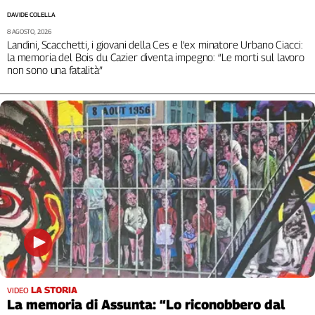
L'Italia
DAVIDE COLELLA
nel
8 AGOSTO, 2026
Landini, Scacchetti, i giovani della Ces e l’ex minatore Urbano Ciacci:
Lavoro
la memoria del Bois du Cazier diventa impegno: “Le morti sul lavoro
non sono una fatalità”
Territori
Abruzzo-
Molise
Alto
Adige
Basilicata
Calabria
Campania
Emilia-
Romagna
Friuli
Venezia
Giulia
LA STORIA
VIDEO
Lazio
La memoria di Assunta: “Lo riconobbero dal