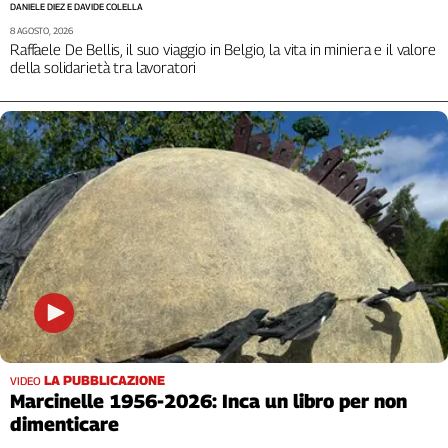
DANIELE DIEZ E DAVIDE COLELLA
Genova,
8 AGOSTO, 2026
il
Raffaele De Bellis, il suo viaggio in Belgio, la vita in miniera e il valore
sangue
della solidarietà tra lavoratori
della
ragione
120
anni
Cgil
Collettiva
Academy
Collettiva
Play
Rubriche
Collettiva
Talk
LA PUBBLICAZIONE
VIDEO
La
Marcinelle 1956-2026: Inca un libro per non
settimana
dimenticare
Collettiva