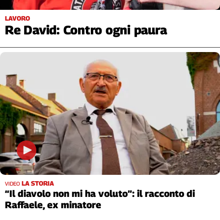
Filcams
LAVORO
Filctem
Re David: Contro ogni paura
Fillea
Filt
Fiom
Fisac
Flai
Flc
Fp
Nidil
Slc
Spi
Inca
Caaf
LA STORIA
VIDEO
“Il diavolo non mi ha voluto”: il racconto di
Speciali
Raffaele, ex minatore
G8
di