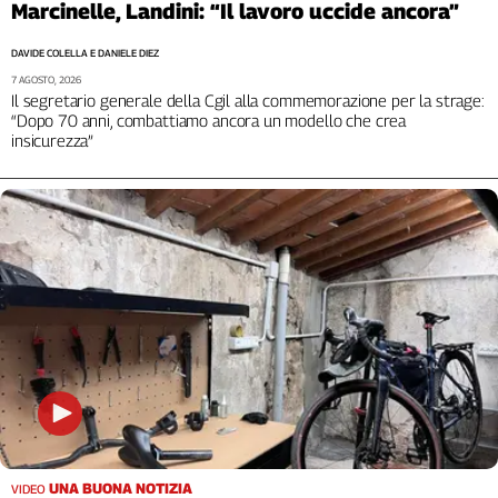
Marcinelle, Landini: “Il lavoro uccide ancora”
Cerca
DAVIDE COLELLA E DANIELE DIEZ
7 AGOSTO, 2026
Il segretario generale della Cgil alla commemorazione per la strage:
Contatti
“Dopo 70 anni, combattiamo ancora un modello che crea
insicurezza”
La
redazione
Newsletter
Social
UNA BUONA NOTIZIA
VIDEO