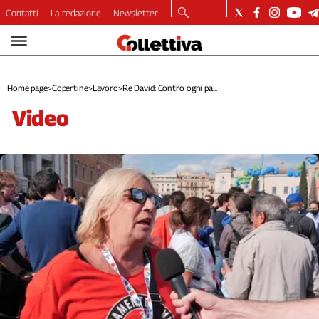
Contatti
La redazione
Newsletter
Video
Podcast
Dirette
Home page
>
Copertine
>
Lavoro
>
Re David: Contro ogni pa...
Longform
video
Copertine
Economia
Lavoro
Ambiente
Diritti
Welfare
Italia
Internazionale
Culture
Categorie