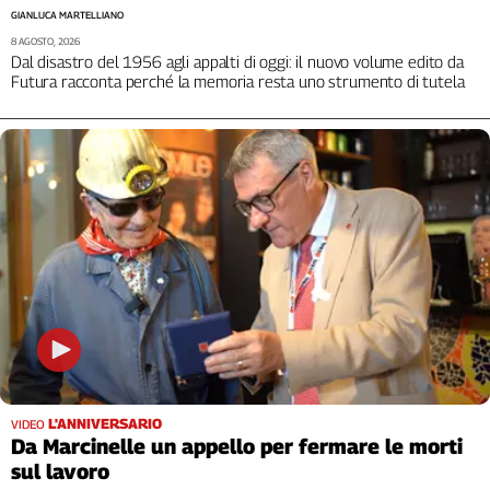
Girasoli
GIANLUCA MARTELLIANO
Il
8 AGOSTO, 2026
Sassolino
Dal disastro del 1956 agli appalti di oggi: il nuovo volume edito da
Futura racconta perché la memoria resta uno strumento di tutela
Linea
Economica
Tech
It
Easy
Inserti
Idea
Diffusa
InFlai
Le
trasmissioni
tv
L'ANNIVERSARIO
VIDEO
Work
Da Marcinelle un appello per fermare le morti
in
sul lavoro
Progress