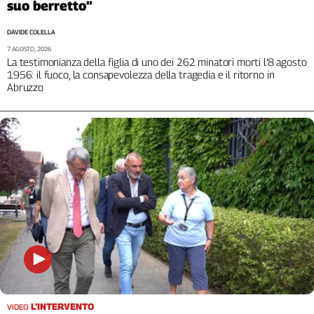
Liguria
suo berretto”
Lombardia
DAVIDE COLELLA
Marche
7 AGOSTO, 2026
Piemonte
La testimonianza della figlia di uno dei 262 minatori morti l’8 agosto
1956: il fuoco, la consapevolezza della tragedia e il ritorno in
Puglia
Abruzzo
Sardegna
Sicilia
Toscana
Trentino
Umbria
Valle
D'Aosta
Veneto
Archivio
Storico
1955-
2014
L’INTERVENTO
VIDEO