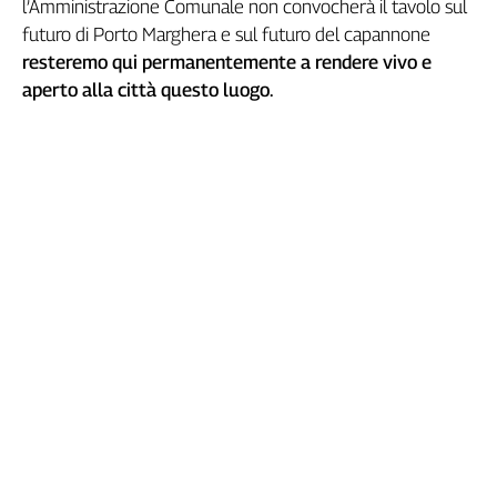
l’Amministrazione Comunale non convocherà il tavolo sul
Liguria
futuro di Porto Marghera e sul futuro del capannone
Lombardia
resteremo qui permanentemente a rendere vivo e
Marche
aperto alla città questo luogo.
Piemonte
Puglia
Sardegna
Sicilia
Toscana
Trentino
Umbria
Valle
D'Aosta
Veneto
Archivio
Storico
1955-
2014