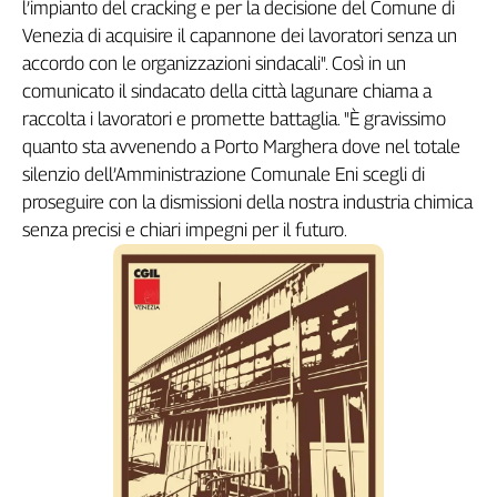
l’impianto del cracking e per la decisione del Comune di
Genova,
Venezia di acquisire il capannone dei lavoratori senza un
il
accordo con le organizzazioni sindacali". Così in un
sangue
comunicato il sindacato della città lagunare chiama a
della
ragione
raccolta i lavoratori e promette battaglia. "È gravissimo
quanto sta avvenendo a Porto Marghera dove nel totale
120
anni
silenzio dell’Amministrazione Comunale Eni scegli di
Cgil
proseguire con la dismissioni della nostra industria chimica
Collettiva
senza precisi e chiari impegni per il futuro.
Academy
Collettiva
Play
Rubriche
Collettiva
Talk
La
settimana
Collettiva