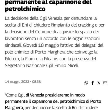
permanente al capannone del
Filcams
petrolchimico
Filctem
Fillea
La decisione della Cgil Venezia per denunciare la
Filt
scelta di Eni di chiudere l’impianto del cracking e per
Fiom
la decisione del Comune di acquisire lo spazio dei
Fisac
lavoratori senza un accordo con le organizzazioni
Flai
sindacali. Giovedì 18 maggio l’attivo dei delegati del
Flc
polo chimico di Porto Marghera che coinvolge la
Fp
Filctem, la Fiom e la Filcams con la presenza del
Nidil
Segretario Nazionale Cgil Emilio Miceli.
Slc
Spi
Inca
14 maggio 2022 • 08:58
Caaf
"Come
Cgil di Venezia presidieremo in modo
Speciali
permanente il capannone del petrolchimico di Porto
G8
Marghera,
per denunciare la scelta di
Eni
di chiudere
di