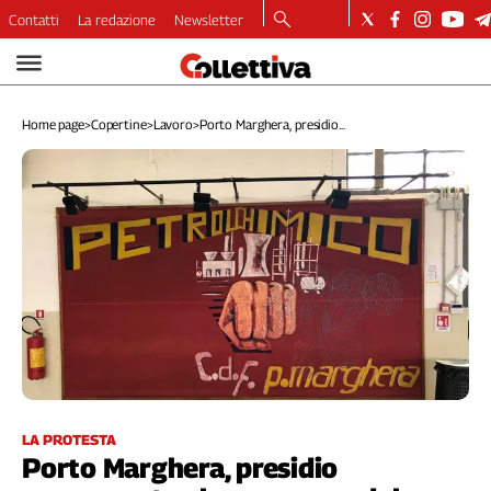
Contatti
La redazione
Newsletter
Video
Podcast
Home page
>
Copertine
>
Lavoro
>
Porto Marghera, presidio...
Dirette
Longform
Copertine
Economia
Lavoro
Ambiente
Diritti
Welfare
Italia
Internazionale
Culture
LA PROTESTA
Porto Marghera, presidio
Categorie