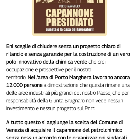
Girasoli
Il
Sassolino
Linea
Economica
Tech
It
Eni sceglie di chiudere senza un progetto chiaro di
Easy
rilancio e senza garanzie per la costruzione di un vero
polo innovativo della chimica verde
che crei
Inserti
occupazione e prospettive per il nostro
Idea
territorio.
Nell’area di Porto Marghera lavorano ancora
Diffusa
12.000 persone
a dimostrazione che questa rimane una
InFlai
delle aree industriali più grandi del nostro Paese, che per
responsabilità della Giunta Brugnaro non vede nessun
Le
investimento e nessun progetto sul Pnrr.
trasmissioni
tv
A tutto questo si aggiunge la scelta del Comune di
Work
Venezia di acquisire il capannone del petrolchimico
in
senza nessun accordo con le organizzazioni sindacali,
Progress