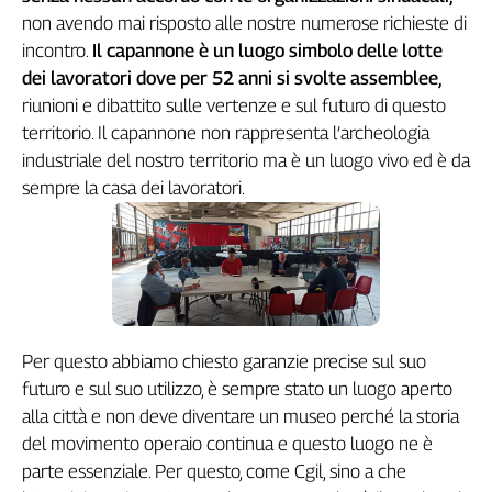
non avendo mai risposto alle nostre numerose richieste di
L'Italia
nel
incontro.
Il capannone è un luogo simbolo delle lotte
Lavoro
dei lavoratori dove per 52 anni si svolte assemblee,
riunioni e dibattito sulle vertenze e sul futuro di questo
Territori
territorio. Il capannone non rappresenta l’archeologia
Abruzzo-
industriale del nostro territorio ma è un luogo vivo ed è da
Molise
sempre la casa dei lavoratori.
Alto
Adige
Basilicata
Calabria
Campania
Emilia-
Per questo abbiamo chiesto garanzie precise sul suo
Romagna
futuro e sul suo utilizzo, è sempre stato un luogo aperto
Friuli
alla città e non deve diventare un museo perché la storia
Venezia
Giulia
del movimento operaio continua e questo luogo ne è
Lazio
parte essenziale. Per questo, come Cgil, sino a che