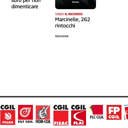
libro per non
dimenticare
VIDEO
IL RICORDO
Marcinelle, 262
rintocchi
REDAZIONE