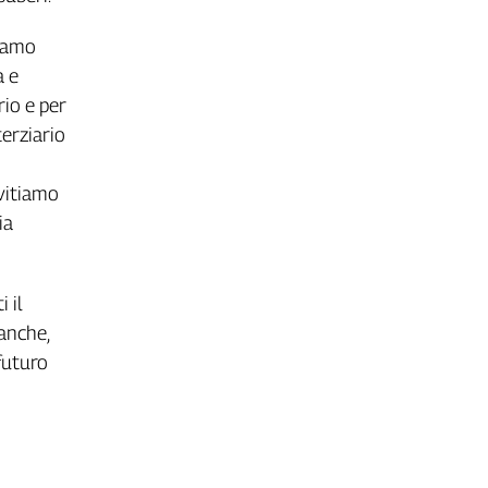
liamo
a e
io e per
erziario
nvitiamo
ia
 il
anche,
futuro