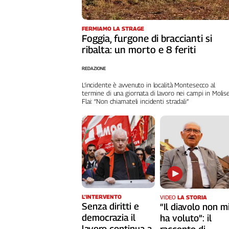
Liguria
Lombardia
FERMIAMO LA STRAGE
Marche
Foggia, furgone di braccianti si
Piemonte
ribalta: un morto e 8 feriti
Puglia
Sardegna
REDAZIONE
Sicilia
L’incidente è avvenuto in località Montesecco al
termine di una giornata di lavoro nei campi in Molise
Toscana
Flai: “Non chiamateli incidenti stradali”
Trentino
Umbria
Valle
D'Aosta
Veneto
Archivio
Storico
L'INTERVENTO
VIDEO
LA STORIA
1955-
Senza diritti e
“Il diavolo non m
2014
democrazia il
ha voluto”: il
lavoro continua a