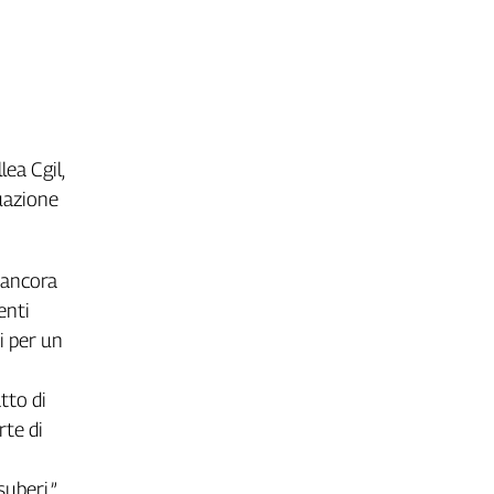
lea Cgil,
tuazione
 ancora
enti
i per un
tto di
rte di
suberi.”