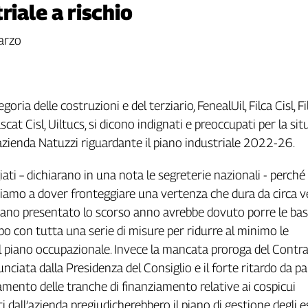
riale a rischio
marzo
egoria delle costruzioni e del terziario, FenealUil, Filca Cisl, Fil
ascat Cisl, Uiltucs, si dicono indignati e preoccupati per la si
azienda Natuzzi riguardante il piano industriale 2022-26.
ti – dichiarano in una nota le segreterie nazionali - perché
viamo a dover fronteggiare una vertenza che dura da circa v
piano presentato lo scorso anno avrebbe dovuto porre le bas
ppo con tutta una serie di misure per ridurre al minimo le
 piano occupazionale. Invece la mancata proroga del Contra
ciata dalla Presidenza del Consiglio e il forte ritardo da pa
gamento delle tranche di finanziamento relative ai cospicui
i dall’azienda pregiudicherebbero il piano di gestione degli e