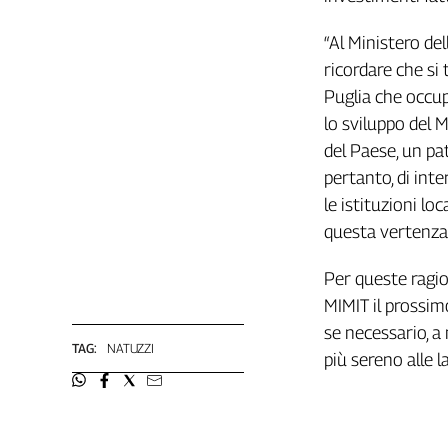
Girasoli
Il
“Al Ministero del
Sassolino
ricordare che si 
Linea
Puglia che occup
Economica
lo sviluppo del 
Tech
It
del Paese, un pa
Easy
pertanto, di int
le istituzioni lo
Inserti
questa vertenza
Idea
Diffusa
Per queste ragio
InFlai
MIMIT il prossim
se necessario, a
Le
TAG:
NATUZZI
trasmissioni
più sereno alle l
tv
Work
in
Progress