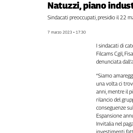
Natuzzi, piano indust
Genova,
il
Sindacati preoccupati, presidio il 22 
sangue
della
ragione
7 marzo 2023 • 17:30
120
I sindacati di cat
anni
Cgil
Filcams Cgil, Fis
Collettiva
denunciata dall’
Academy
“Siamo amareggia
Collettiva
una volta ci tro
Play
Rubriche
anni, mentre il 
rilancio del gru
Collettiva
Talk
conseguenze sul
La
Espansione annun
settimana
Invitalia nel pa
Collettiva
investimenti fatt