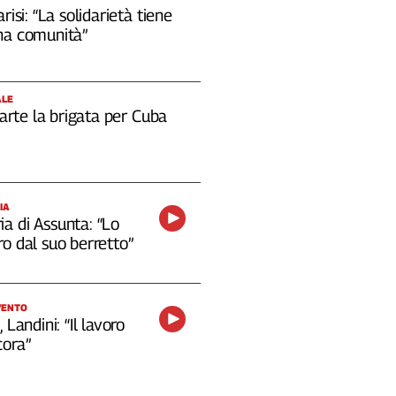
risi: “La solidarietà tiene
na comunità”
ALE
 parte la brigata per Cuba
IA
a di Assunta: “Lo
o dal suo berretto”
VENTO
 Landini: “Il lavoro
cora”