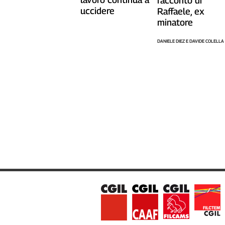
racconto di
uccidere
Raffaele, ex
Cerca
minatore
DANIELE DIEZ E DAVIDE COLELLA
Contatti
La
redazione
Newsletter
Social