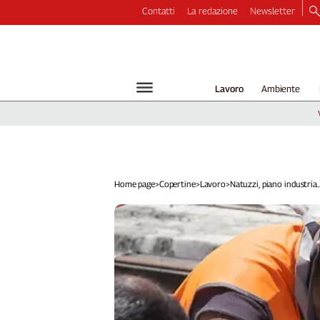
Contatti
La redazione
Newsletter
Video
Podcast
Dirette
Lavoro
Ambiente
Longform
Copertine
Economia
Lavoro
Ambiente
Home page
>
Copertine
>
Lavoro
>
Natuzzi, piano industria..
Diritti
Welfare
Italia
Internazionale
Culture
Categorie