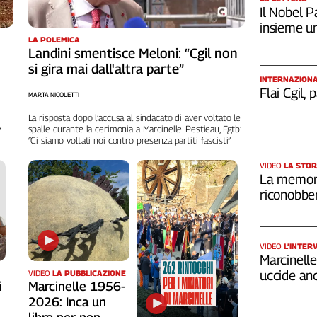
Il Nobel Pa
insieme u
LA POLEMICA
Landini smentisce Meloni: “Cgil non
si gira mai dall'altra parte”
INTERNAZION
Flai Cgil,
MARTA NICOLETTI
La risposta dopo l’accusa al sindacato di aver voltato le
.
spalle durante la cerimonia a Marcinelle. Pestieau, Fgtb:
“Ci siamo voltati noi contro presenza partiti fascisti”
VIDEO
LA STOR
La memori
riconobber
VIDEO
L’INTER
Marcinelle,
uccide an
VIDEO
LA PUBBLICAZIONE
i
Marcinelle 1956-
2026: Inca un