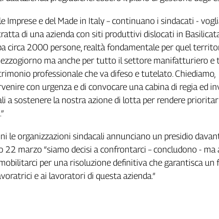
le Imprese e del Made in Italy – continuano i sindacati - vog
tratta di una azienda con siti produttivi dislocati in Basilicat
a circa 2000 persone, realtà fondamentale per quel territor
Mezzogiorno ma anche per tutto il settore manifatturiero e t
trimonio professionale che va difeso e tutelato. Chiediamo,
ervenire con urgenza e di convocare una cabina di regia ed i
cali a sostenere la nostra azione di lotta per rendere prioritar
.”
ni le organizzazioni sindacali annunciano un presidio davanti
o 22 marzo “siamo decisi a confrontarci – concludono - ma 
 mobilitarci per una risoluzione definitiva che garantisca un 
avoratrici e ai lavoratori di questa azienda.”