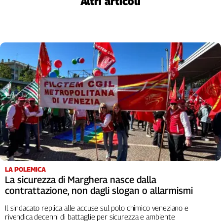
Altri articoli
Liguria
Lombardia
Marche
Piemonte
Puglia
Sardegna
Sicilia
Toscana
Trentino
Umbria
Valle
D'Aosta
Veneto
LA POLEMICA
Archivio
La sicurezza di Marghera nasce dalla
Storico
contrattazione, non dagli slogan o allarmismi
1955-
2014
Il sindacato replica alle accuse sul polo chimico veneziano e
rivendica decenni di battaglie per sicurezza e ambiente