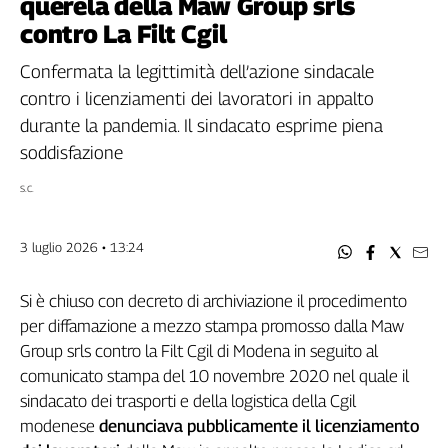
querela della Maw Group srls
Filcams
contro La Filt Cgil
Filctem
Fillea
Confermata la legittimità dell’azione sindacale
Filt
contro i licenziamenti dei lavoratori in appalto
Fiom
durante la pandemia. Il sindacato esprime piena
Fisac
soddisfazione
Flai
S.C.
Flc
Fp
Nidil
3 luglio 2026 • 13:24
Slc
Spi
Si è chiuso con decreto di archiviazione il procedimento
Inca
per diffamazione a mezzo stampa promosso dalla Maw
Group srls contro la Filt Cgil di Modena in seguito al
Caaf
comunicato stampa del 10 novembre 2020 nel quale il
Speciali
sindacato dei trasporti e della logistica della Cgil
modenese
denunciava pubblicamente il licenziamento
G8
di