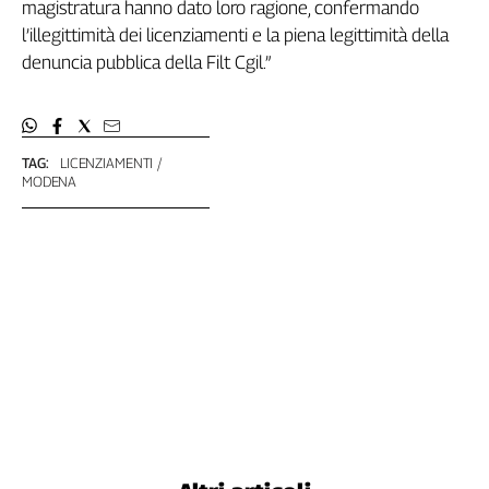
magistratura hanno dato loro ragione, confermando
L'Italia
l’illegittimità dei licenziamenti e la piena legittimità della
nel
denuncia pubblica della Filt Cgil.”
Lavoro
Territori
Abruzzo-
TAG:
LICENZIAMENTI
Molise
MODENA
Alto
Adige
Basilicata
Calabria
Campania
Emilia-
Romagna
Friuli
Venezia
Giulia
Lazio