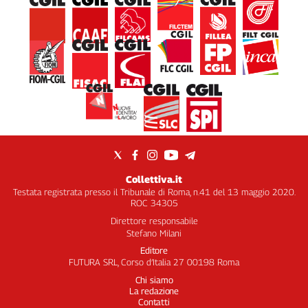
Collettiva.it
Testata registrata presso il Tribunale di Roma, n.41 del 13 maggio 2020.
ROC 34305
Direttore responsabile
Stefano Milani
Editore
FUTURA SRL, Corso d’Italia 27 00198 Roma
Chi siamo
La redazione
Contatti