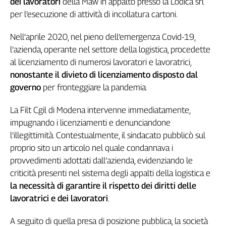
dei lavoratori
della Maw in appalto presso la Lodica srl
Genova,
per l’esecuzione di attività di incollatura cartoni.
il
sangue
Nell’aprile 2020, nel pieno dell’emergenza Covid-19,
della
l’azienda, operante nel settore della logistica, procedette
ragione
al licenziamento di numerosi lavoratori e lavoratrici,
120
nonostante il divieto di licenziamento disposto dal
anni
governo
per fronteggiare la pandemia.
Cgil
Collettiva
La Filt Cgil di Modena intervenne immediatamente,
Academy
impugnando i licenziamenti e denunciandone
Collettiva
l’illegittimità. Contestualmente, il sindacato pubblicò sul
Play
proprio sito un articolo nel quale condannava i
Rubriche
provvedimenti adottati dall’azienda, evidenziando le
Collettiva
criticità presenti nel sistema degli appalti della logistica e
Talk
la necessità di garantire il rispetto dei diritti delle
La
lavoratrici e dei lavoratori
.
settimana
Collettiva
A seguito di quella presa di posizione pubblica, la società