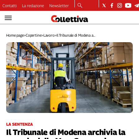
Contatti
La redazione
Newsletter
Video
Podcast
Home page
>
Copertine
>
Lavoro
>
Il Tribunale di Modena a...
Dirette
Longform
Copertine
Economia
Lavoro
Ambiente
Diritti
Welfare
Italia
Internazionale
Culture
LA SENTENZA
Il Tribunale di Modena archivia la
Categorie