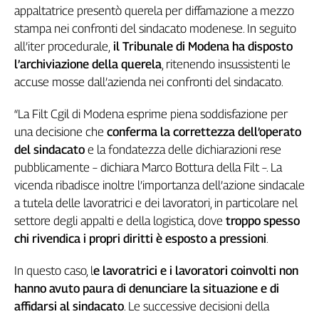
Girasoli
appaltatrice presentò querela per diffamazione a mezzo
Il
stampa nei confronti del sindacato modenese. In seguito
Sassolino
all’iter procedurale,
il Tribunale di Modena ha disposto
Linea
l’archiviazione della querela
, ritenendo insussistenti le
Economica
accuse mosse dall’azienda nei confronti del sindacato.
Tech
It
“La Filt Cgil di Modena esprime piena soddisfazione per
Easy
una decisione che
conferma la correttezza dell’operato
Inserti
del sindacato
e la fondatezza delle dichiarazioni rese
pubblicamente – dichiara Marco Bottura della Filt –. La
Idea
vicenda ribadisce inoltre l’importanza dell’azione sindacale
Diffusa
a tutela delle lavoratrici e dei lavoratori, in particolare nel
InFlai
settore degli appalti e della logistica, dove
troppo spesso
Le
chi rivendica i propri diritti è esposto a pressioni
.
trasmissioni
tv
In questo caso, l
e lavoratrici e i lavoratori coinvolti non
Work
hanno avuto paura di denunciare la situazione e di
in
affidarsi al sindacato
. Le successive decisioni della
Progress