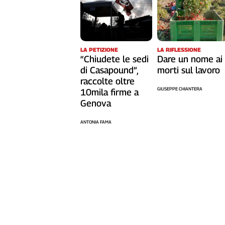
Liguria
Lombardia
Marche
Piemonte
LA RIFLESSIONE
LA PETIZIONE
Puglia
Dare un nome ai
“Chiudete le sedi
Sardegna
morti sul lavoro
di Casapound”,
raccolte oltre
Sicilia
GIUSEPPE CHIANTERA
10mila firme a
Toscana
Genova
Trentino
Umbria
ANTONIA FAMA
Valle
D'Aosta
Veneto
Archivio
Storico
1955-
2014