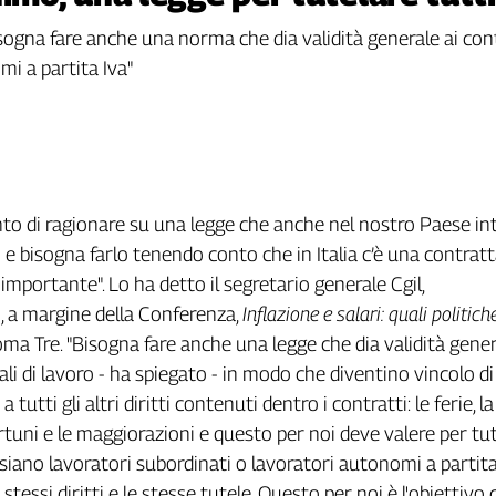
bisogna fare anche una norma che dia validità generale ai con
mi a partita Iva"
to di ragionare su una legge che anche nel nostro Paese in
o e bisogna farlo tenendo conto che in Italia c’è una contrat
importante". Lo ha detto il segretario generale Cgil,
, a margine della Conferenza,
Inflazione e salari: quali politich
oma Tre. "Bisogna fare anche una legge che dia validità gener
li di lavoro - ha spiegato - in modo che diventino vincolo di
a tutti gli altri diritti contenuti dentro i contratti: le ferie, la
ortuni e le maggiorazioni e questo per noi deve valere per tut
 siano lavoratori subordinati o lavoratori autonomi a partita
stessi diritti e le stesse tutele. Questo per noi è l'obiettivo