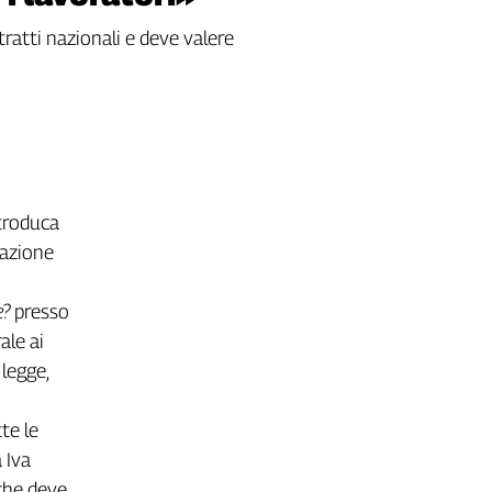
tratti nazionali e deve valere
troduca
tazione
e?
presso
ale ai
 legge,
te le
 Iva
 che deve