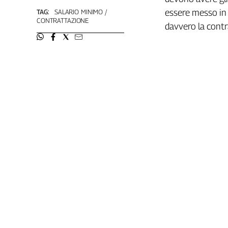
Girasoli
essere messo in 
TAG:
SALARIO MINIMO
Il
CONTRATTAZIONE
davvero la contr
Sassolino
Linea
Economica
Tech
It
Easy
Inserti
Idea
Diffusa
InFlai
Le
trasmissioni
tv
Work
in
Progress