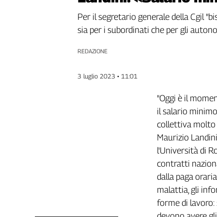
Genova,
Per il segretario generale della Cgil "
il
sia per i subordinati che per gli autono
sangue
della
ragione
REDAZIONE
120
anni
3 luglio 2023 • 11:01
Cgil
Collettiva
"Oggi è il momen
Academy
il salario minim
collettiva molto 
Collettiva
Play
Maurizio Landini
Rubriche
l'Università di R
contratti naziona
Collettiva
Talk
dalla paga oraria 
La
malattia, gli inf
settimana
forme di lavoro:
Collettiva
devono avere gli 