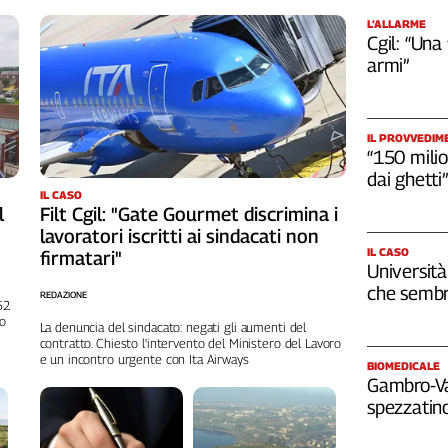
L’ALLARME
Cgil: “Una
armi”
IL PROVVEDIM
“150 milio
dai ghetti”
IL CASO
l
Filt Cgil: "Gate Gourmet discrimina i
lavoratori iscritti ai sindacati non
IL CASO
firmatari"
Università
che sembr
REDAZIONE
262
no
La denuncia del sindacato: negati gli aumenti del
contratto. Chiesto l'intervento del Ministero del Lavoro
e un incontro urgente con Ita Airways
BIOMEDICALE
Gambro-Van
spezzatino