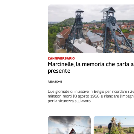
L'Italia
nel
Lavoro
Territori
Abruzzo-
Molise
Alto
L'ANNIVERSARIO
Adige
Marcinelle, la memoria che parla a
presente
Basilicata
Calabria
REDAZIONE
Campania
Due giornate di iniziative in Belgio per ricordare i 
Emilia-
minatori morti l’8 agosto 1956 e rilanciare l’impeg
Romagna
per la sicurezza sul lavoro
Friuli
Venezia
Giulia
Lazio