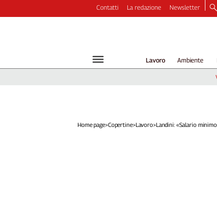
Contatti
La redazione
Newsletter
Video
Podcast
Dirette
Lavoro
Ambiente
Longform
Copertine
Economia
Lavoro
Ambiente
Home page
>
Copertine
>
Lavoro
>
Landini: «Salario minimo.
Diritti
Welfare
Italia
Internazionale
Culture
Categorie