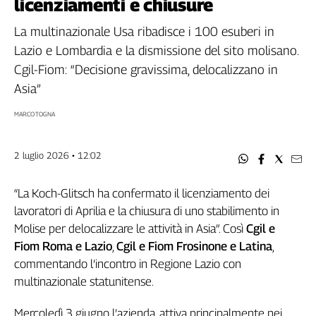
licenziamenti e chiusure
Filcams
Filctem
La multinazionale Usa ribadisce i 100 esuberi in
Fillea
Lazio e Lombardia e la dismissione del sito molisano.
Filt
Cgil-Fiom: “Decisione gravissima, delocalizzano in
Fiom
Asia”
Fisac
MARCO TOGNA
Flai
Flc
Fp
2 luglio 2026 • 12:02
Nidil
Slc
“La Koch-Glitsch ha confermato il licenziamento dei
lavoratori di Aprilia e la chiusura di uno stabilimento in
Spi
Molise per delocalizzare le attività in Asia”. Così
Cgil e
Inca
Fiom Roma e Lazio
,
Cgil e Fiom Frosinone e Latina
,
Caaf
commentando l’incontro in Regione Lazio con
Speciali
multinazionale statunitense.
G8
Mercoledì 3 giugno l’azienda, attiva principalmente nei
di