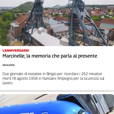
Liguria
Lombardia
Marche
Piemonte
Puglia
Sardegna
Sicilia
Toscana
L'ANNIVERSARIO
Trentino
Marcinelle, la memoria che parla al presente
Umbria
REDAZIONE
Valle
D'Aosta
Due giornate di iniziative in Belgio per ricordare i 262 minatori
morti l’8 agosto 1956 e rilanciare l’impegno per la sicurezza sul
Veneto
lavoro
Archivio
Storico
1955-
2014