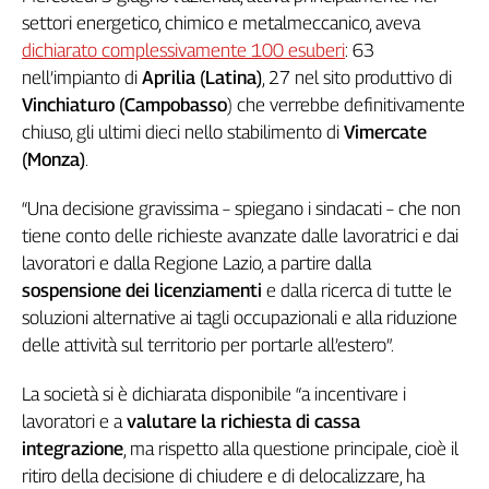
settori energetico, chimico e metalmeccanico, aveva
Genova,
il
dichiarato complessivamente 100 esuberi
: 63
sangue
nell’impianto di
Aprilia (Latina)
, 27 nel sito produttivo di
della
Vinchiaturo (Campobasso
) che verrebbe definitivamente
ragione
chiuso, gli ultimi dieci nello stabilimento di
Vimercate
120
(Monza)
.
anni
Cgil
“Una decisione gravissima – spiegano i sindacati – che non
Collettiva
tiene conto delle richieste avanzate dalle lavoratrici e dai
Academy
lavoratori e dalla Regione Lazio, a partire dalla
Collettiva
sospensione dei licenziamenti
e dalla ricerca di tutte le
Play
soluzioni alternative ai tagli occupazionali e alla riduzione
Rubriche
delle attività sul territorio per portarle all’estero”.
Collettiva
Talk
La società si è dichiarata disponibile “a incentivare i
La
lavoratori e a
valutare la richiesta di cassa
settimana
integrazione
, ma rispetto alla questione principale, cioè il
Collettiva
ritiro della decisione di chiudere e di delocalizzare, ha