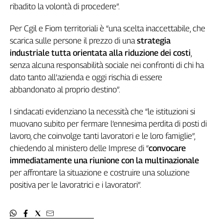
Girasoli
ribadito la volontà di procedere”.
Il
Sassolino
Per Cgil e Fiom territoriali è “una scelta inaccettabile, che
Linea
scarica sulle persone il prezzo di una
strategia
Economica
industriale tutta orientata alla riduzione dei costi
,
Tech
senza alcuna responsabilità sociale nei confronti di chi ha
It
dato tanto all’azienda e oggi rischia di essere
Easy
abbandonato al proprio destino”.
Inserti
I sindacati evidenziano la necessità che “le istituzioni si
Idea
muovano subito per fermare l’ennesima perdita di posti di
Diffusa
lavoro, che coinvolge tanti lavoratori e le loro famiglie”,
InFlai
chiedendo al ministero delle Imprese di “
convocare
immediatamente una riunione con la multinazionale
Le
trasmissioni
per affrontare la situazione e costruire una soluzione
tv
positiva per le lavoratrici e i lavoratori”.
Work
in
Progress