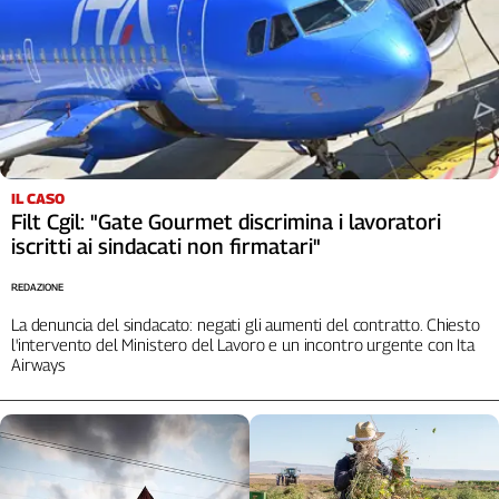
Cerca
Contatti
La
redazione
IL CASO
Filt Cgil: "Gate Gourmet discrimina i lavoratori
iscritti ai sindacati non firmatari"
Newsletter
REDAZIONE
Social
La denuncia del sindacato: negati gli aumenti del contratto. Chiesto
l'intervento del Ministero del Lavoro e un incontro urgente con Ita
Airways