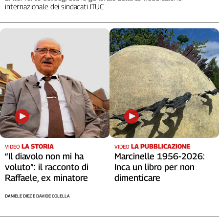
internazionale dei sindacati ITUC
LA STORIA
LA PUBBLICAZIONE
VIDEO
VIDEO
“Il diavolo non mi ha
Marcinelle 1956-2026:
voluto”: il racconto di
Inca un libro per non
Raffaele, ex minatore
dimenticare
DANIELE DIEZ E DAVIDE COLELLA