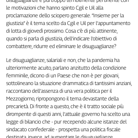
disuguaglianze è purtroppo terribilmente pertinente con
Genova,
le motivazioni che hanno spinto Cgil e Uil alla
il
proclamazione dello sciopero generale. “Insieme per la
sangue
giustizia” è il tema scelto da Cgil e Uil per l’appuntamento
della
di lotta di giovedì prossimo. Cosa c’è di più attinente,
ragione
quando si parla di giustizia, dell’indicare l’obiettivo di
120
combattere, ridurre ed eliminare le disuguaglianze?
anni
Cgil
Le disuguaglianze, salariali e non, che la pandemia ha
Collettiva
ulteriormente acuito, parlano anzitutto della condizione
Academy
femminile, dicono di un Paese che non è per giovani,
Collettiva
sottolineano la situazione drammatica di tantissimi anziani,
Play
raccontano dell’assenza di una vera politica per il
Rubriche
Mezzogiorno, ripropongono il tema devastante della
Collettiva
precarietà. Di fronte a questo, che è il tratto sociale più
Talk
dirompente di questi anni, l’attuale governo ha scelto una
La
legge di bilancio che - pur recependo alcune istanze del
settimana
sindacato confederale - prospetta una politica fiscale
Collettiva
destinata, invece, ad aumentare le disuguaglianze.