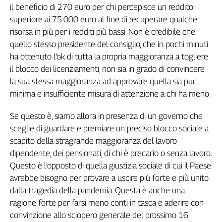
il beneficio di 270 euro per chi percepisce un reddito
L'Italia
superiore ai 75.000 euro al fine di recuperare qualche
nel
risorsa in più per i redditi più bassi. Non è credibile che
Lavoro
quello stesso presidente del consiglio, che in pochi minuti
Territori
ha ottenuto l’ok di tutta la propria maggioranza a togliere
il blocco dei licenziamenti, non sia in grado di convincere
Abruzzo-
Molise
la sua stessa maggioranza ad approvare quella sia pur
Alto
minima e insufficiente misura di attenzione a chi ha meno.
Adige
Se questo è, siamo allora in presenza di un governo che
Basilicata
sceglie di guardare e premiare un preciso blocco sociale a
Calabria
scapito della stragrande maggioranza del lavoro
Campania
dipendente, dei pensionati, di chi è precario o senza lavoro.
Emilia-
Questo è l’opposto di quella giustizia sociale di cui il Paese
Romagna
avrebbe bisogno per provare a uscire più forte e più unito
Friuli
Venezia
dalla tragedia della pandemia. Questa è anche una
Giulia
ragione forte per farsi meno conti in tasca e aderire con
Lazio
convinzione allo sciopero generale del prossimo 16