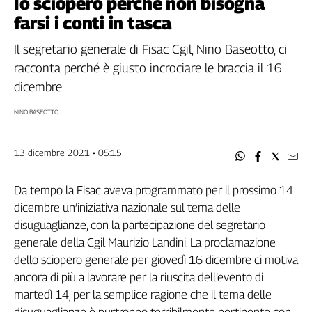
Io sciopero perché non bisogna
Filcams
farsi i conti in tasca
Filctem
Fillea
Il segretario generale di Fisac Cgil, Nino Baseotto, ci
Filt
racconta perché è giusto incrociare le braccia il 16
Fiom
dicembre
Fisac
NINO BASEOTTO
Flai
Flc
13 dicembre 2021 • 05:15
Fp
Nidil
Da tempo la Fisac aveva programmato per il prossimo 14
Slc
dicembre un’iniziativa nazionale sul tema delle
Spi
disuguaglianze, con la partecipazione del segretario
Inca
generale della Cgil Maurizio Landini. La proclamazione
Caaf
dello sciopero generale per giovedì 16 dicembre ci motiva
Speciali
ancora di più a lavorare per la riuscita dell’evento di
martedì 14, per la semplice ragione che il tema delle
G8
di