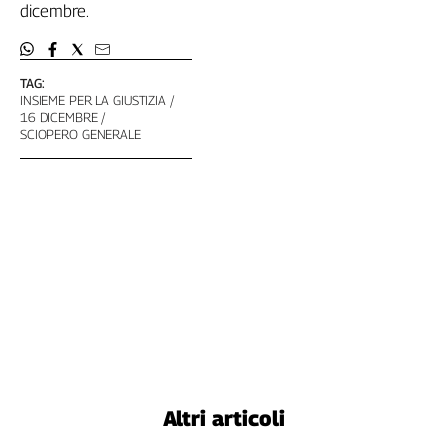
Liguria
dicembre.
Lombardia
Marche
Piemonte
TAG:
INSIEME PER LA GIUSTIZIA
Puglia
16 DICEMBRE
SCIOPERO GENERALE
Sardegna
Sicilia
Toscana
Trentino
Umbria
Valle
D'Aosta
Veneto
Archivio
Storico
1955-
2014
Altri articoli