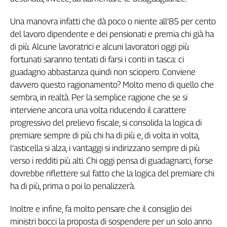
Girasoli
Il
Una manovra infatti che dà poco o niente all’85 per cento
Sassolino
del lavoro dipendente e dei pensionati e premia chi già ha
Linea
di più. Alcune lavoratrici e alcuni lavoratori oggi più
Economica
fortunati saranno tentati di farsi i conti in tasca: ci
Tech
guadagno abbastanza quindi non sciopero. Conviene
It
davvero questo ragionamento? Molto meno di quello che
Easy
sembra, in realtà. Per la semplice ragione che se si
Inserti
interviene ancora una volta riducendo il carattere
progressivo del prelievo fiscale, si consolida la logica di
Idea
Diffusa
premiare sempre di più chi ha di più e, di volta in volta,
InFlai
l’asticella si alza, i vantaggi si indirizzano sempre di più
verso i redditi più alti. Chi oggi pensa di guadagnarci, forse
Le
dovrebbe riflettere sul fatto che la logica del premiare chi
trasmissioni
ha di più, prima o poi lo penalizzerà.
tv
Work
Inoltre e infine, fa molto pensare che il consiglio dei
in
ministri bocci la proposta di sospendere per un solo anno
Progress