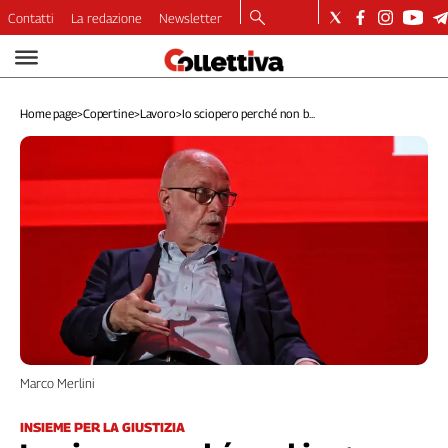
Contatti
La redazione
Newsletter
Video
Podcast
Home page
>
Copertine
>
Lavoro
>
Io sciopero perché non b...
Dirette
Longform
Copertine
Economia
Lavoro
Ambiente
Diritti
Welfare
Italia
Internazionale
Culture
Marco Merlini
Categorie
INSIEME PER LA GIUSTIZIA