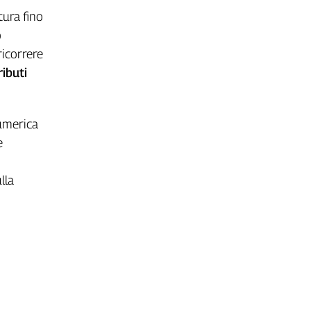
tura fino
o
ricorrere
ibuti
numerica
e
lla