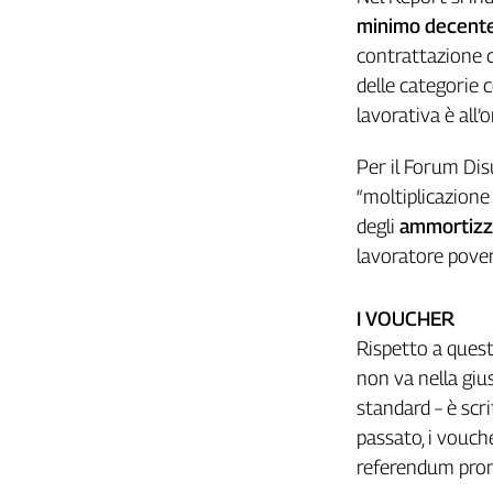
Liguria
minimo decent
Lombardia
contrattazione c
Marche
delle categorie c
Piemonte
lavorativa è all’o
Puglia
Sardegna
Per il Forum Disu
Sicilia
“moltiplicazione
Toscana
degli
ammortizza
Trentino
lavoratore pover
Umbria
Valle
D'Aosta
I VOUCHER
Veneto
Rispetto a ques
non va nella giu
Archivio
standard – è scr
Storico
1955-
passato, i vouch
2014
referendum promo