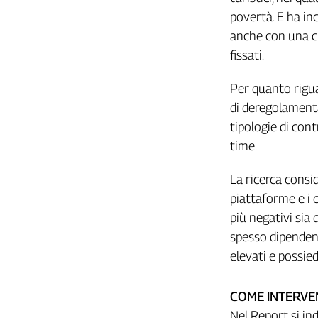
povertà. E ha inc
L'Italia
nel
anche con una cr
Lavoro
fissati.
Territori
Per quanto rigua
Abruzzo-
di deregolament
Molise
tipologie di cont
Alto
time.
Adige
Basilicata
La ricerca consid
Calabria
piattaforme e i 
Campania
più negativi sia
Emilia-
spesso dipendenti
Romagna
elevati e possie
Friuli
Venezia
Giulia
COME INTERVE
Lazio
Nel Report si in