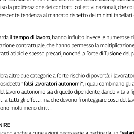
iso la proliferazione dei contratti collettivi nazionali, che co
escente tendenza al mancato rispetto dei minimi tabellari 
rda il
tempo di lavoro
, hanno influito invece le numerose 
azione contrattuale, che hanno permesso la moltiplicazione
ratti atipici e spesso precari, nonché la forte diffusione del p
era altre due categorie a forte rischio di povertà: i lavorator
cosiddetti
“falsi lavoratori autonomi”
, i quali combinano gli 
 del lavoro autonomo sia di quello dipendente, dando vita a f
 a tutti gli effetti, ma che devono fronteggiare costi del la
dono molti meno diritti.
NIRE
dicano anche alcune azioni necessarie, a partire da un
“salar