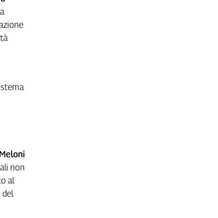
la
tazione
ità
sistema
Meloni
ali non
o al
 del