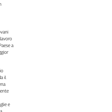
m
iovani
 lavoro
 Paese a
ggior
io
a il
ena
mente
glie e
la