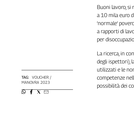
Cerca
Buoni lavoro, si 
a 10 mila euro d
‘normale’ povero
Contatti
a rapporti di la
per disoccupazio
La
redazione
La ricerca, in c
degli ispettori),
Newsletter
utilizzati e le no
competenze nell’
TAG:
VOUCHER
MANOVRA 2023
possibilità dei co
Social