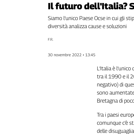
Il futuro dell'Italia?
Genova,
il
Siamo l’unico Paese Ocse in cui gli st
sangue
della
diversità analizza cause e soluzioni
ragione
120
F.R.
anni
Cgil
30 novembre 2022 • 13:45
Collettiva
Academy
L’Italia è l’unic
tra il 1990 e il 
Collettiva
negativo) di que
Play
Rubriche
sono aumentate de
Bretagna di poc
Collettiva
Talk
Tra i paesi europ
La
settimana
comunque c’è sta
Collettiva
delle disuguaglia