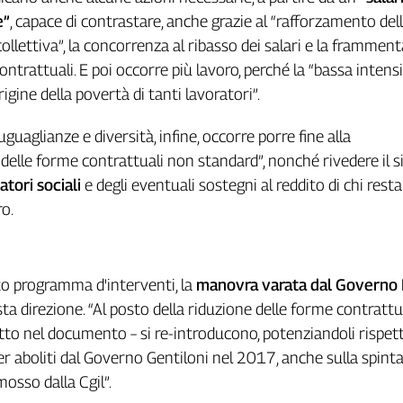
e”
, capace di contrastare, anche grazie al “rafforzamento del
ollettiva”, la concorrenza al ribasso dei salari e la frammen
ontrattuali. E poi occorre più lavoro, perché la “bassa intens
rigine della povertà di tanti lavoratori”.
guaglianze e diversità, infine, occorre porre fine alla
 delle forme contrattuali non standard”, nonché rivedere il 
tori sociali
e degli eventuali sostegni al reddito di chi resta
o.
to programma d'interventi, la
manovra varata dal Governo 
sta direzione. “Al posto della riduzione delle forme contrattu
itto nel documento – si re-introducono, potenziandoli rispett
er aboliti dal Governo Gentiloni nel 2017, anche sulla spinta
sso dalla Cgil”.