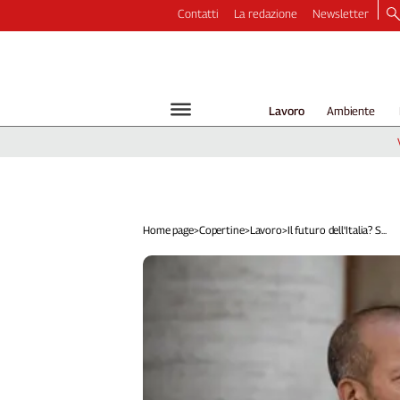
Contatti
La redazione
Newsletter
Video
Podcast
Dirette
Lavoro
Ambiente
Longform
Copertine
Economia
Lavoro
Ambiente
Home page
>
Copertine
>
Lavoro
>
Il futuro dell'Italia? S...
Diritti
Welfare
Italia
Internazionale
Culture
Categorie