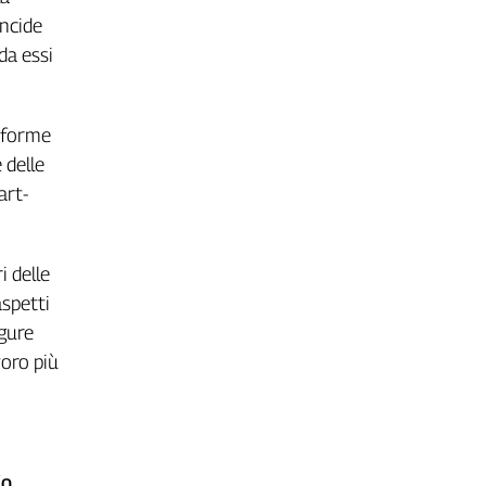
incide
da essi
riforme
 delle
art-
i delle
aspetti
igure
voro più
io