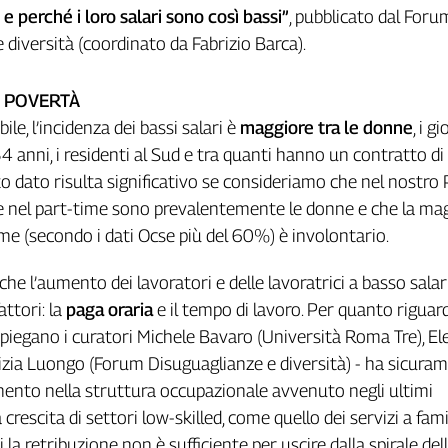
 e perché i loro salari sono così bassi”
, pubblicato dal Foru
 diversità (coordinato da Fabrizio Barca).
E POVERTÀ
e, l’incidenza dei bassi salari è
maggiore tra le donne
, i g
4 anni, i residenti al Sud e tra quanti hanno un contratto di
o dato risulta significativo se consideriamo che nel nostro
e nel part-time sono prevalentemente le donne e che la ma
ime (secondo i dati Ocse più del 60%) è involontario.
che l’aumento dei lavoratori e delle lavoratrici a basso salar
attori: la
paga oraria
e il tempo di lavoro. Per quanto riguard
spiegano i curatori Michele Bavaro (Università Roma Tre), El
izia Luongo (Forum Disuguaglianze e diversità) - ha sicura
mento nella struttura occupazionale avvenuto negli ultimi
a crescita di settori low-skilled, come quello dei servizi a fami
li la retribuzione non è sufficiente per uscire dalla spirale del