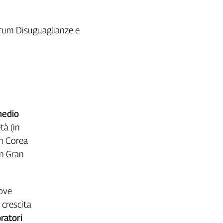
Forum Disuguaglianze e
medio
tà (in
in Corea
in Gran
dove
 crescita
oratori