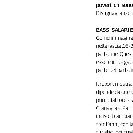
Girasoli
poveri: chi sono
Il
Disuguaglianze e
Sassolino
Linea
BASSI SALARI 
Economica
Tech
Come immaginabil
It
nella fascia 16-3
Easy
part-time. Quest
essere impiegat
Inserti
parte del part-t
Idea
Diffusa
Il report mostra 
InFlai
dipende da due f
Le
primo fattore - 
trasmissioni
Granaglia e Patr
tv
inciso il cambia
Work
trent’anni, con l
in
turistici, nei qua
Progress