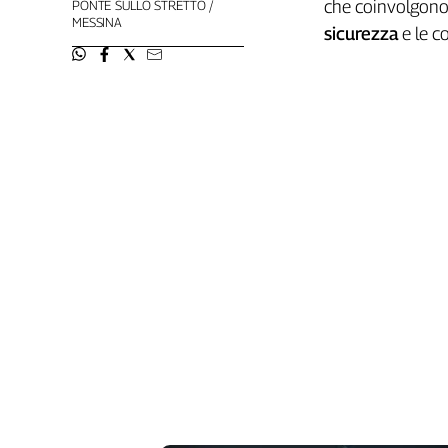
che coinvolgono 
PONTE SULLO STRETTO
Liguria
MESSINA
sicurezza
e le co
Lombardia
Marche
Piemonte
Puglia
Sardegna
Sicilia
Toscana
Trentino
Umbria
Valle
D'Aosta
Veneto
Archivio
Storico
1955-
2014