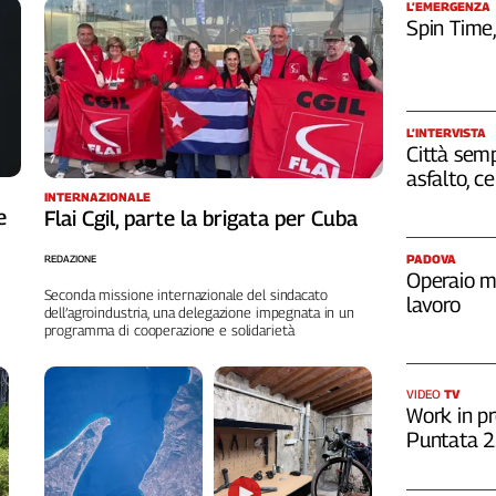
L’EMERGENZA
Spin Time
L’INTERVISTA
Città semp
asfalto, c
INTERNAZIONALE
e
Flai Cgil, parte la brigata per Cuba
PADOVA
REDAZIONE
Operaio m
Seconda missione internazionale del sindacato
lavoro
dell’agroindustria, una delegazione impegnata in un
programma di cooperazione e solidarietà
VIDEO
TV
Work in pr
Puntata 