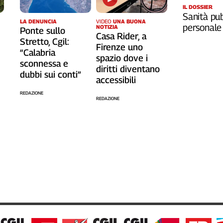
IL DOSSIER
Sanità pub
LA DENUNCIA
VIDEO
UNA BUONA
personale
NOTIZIA
Ponte sullo
Casa Rider, a
Stretto, Cgil:
o
Firenze uno
“Calabria
spazio dove i
sconnessa e
diritti diventano
dubbi sui conti”
accessibili
REDAZIONE
REDAZIONE