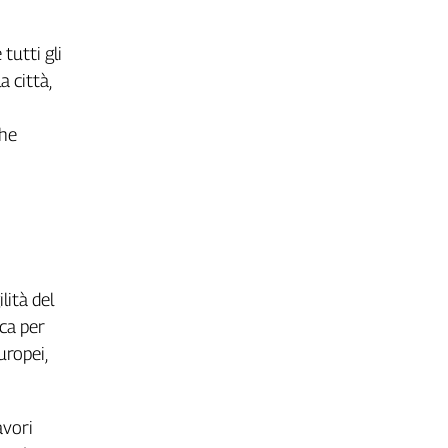
tutti gli
a città,
che
lità del
ica per
uropei,
avori