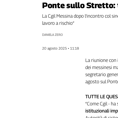
Ponte sullo Stretto:
Genova,
il
La Cgil Messina dopo l’incontro col sind
sangue
della
lavoro a rischio”
ragione
120
DANIELA ZERO
anni
Cgil
20 agosto 2025 • 11:18
Collettiva
Academy
La riunione con 
dei messinesi ma 
Collettiva
segretario gener
Play
Rubriche
agosto sul Ponte
Collettiva
Talk
TUTTE LE QUES
La
“Come Cgil - ha
settimana
istituzionali im
Collettiva
Autorità di sistem