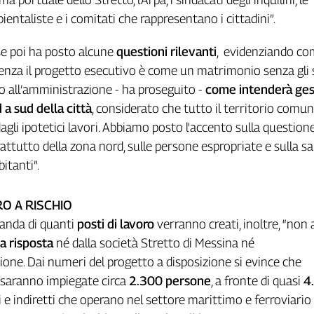
entaliste e i comitati che rappresentano i cittadini”.
e poi ha posto alcune
questioni rilevanti
, evidenziando c
enza il progetto esecutivo è come un matrimonio senza gli s
 all’amministrazione - ha proseguito -
come intenderà gest
 a sud della città
, considerato che tutto il territorio comun
agli ipotetici lavori. Abbiamo posto l'accento sulla question
attutto della zona nord, sulle persone espropriate e sulla sa
bitanti”.
RO A RISCHIO
manda di quanti
posti di lavoro
verranno creati, inoltre, “non
 risposta
né dalla società Stretto di Messina né
ione. Dai numeri del progetto a disposizione si evince che
saranno impiegate circa
2.300 persone
, a fronte di quasi
4
i e indiretti che operano nel settore marittimo e ferroviario 