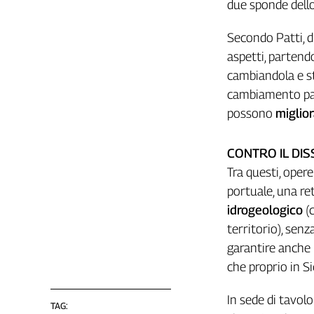
due sponde dell
L'Italia
nel
Secondo Patti, d
Lavoro
aspetti, partendo
cambiandola e st
Territori
cambiamento pass
Abruzzo-
possono
miglior
Molise
Alto
Adige
CONTRO IL DI
Basilicata
Tra questi, opere
Calabria
portuale, una ret
Campania
idrogeologico
(c
Emilia-
territorio), senz
Romagna
garantire anche in
Friuli
che proprio in Sic
Venezia
Giulia
In sede di tavolo 
Lazio
TAG: