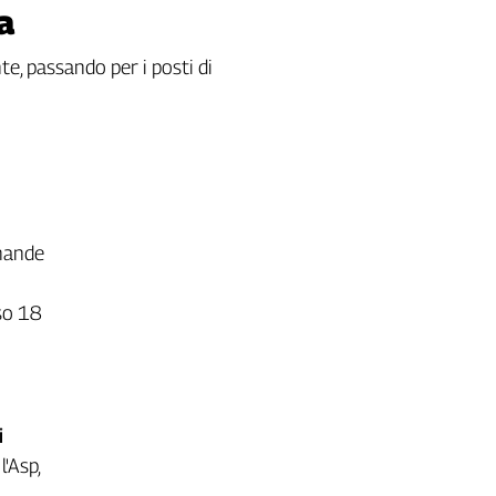
a
nte, passando per i posti di
omande
rso 18
i
'Asp,