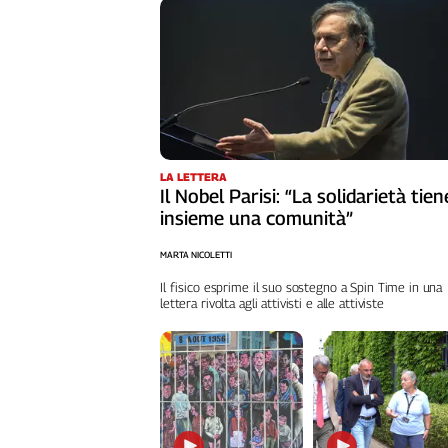
Cerca
Contatti
La
redazione
LA LETTERA
Il Nobel Parisi: “La solidarietà tien
insieme una comunità”
Newsletter
MARTA NICOLETTI
Social
Il fisico esprime il suo sostegno a Spin Time in una
lettera rivolta agli attivisti e alle attiviste