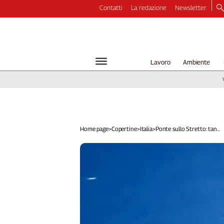
Contatti
La redazione
Newsletter
Video
Podcast
Dirette
Lavoro
Ambiente
Longform
Copertine
Economia
Lavoro
Ambiente
Home page
>
Copertine
>
Italia
>
Ponte sullo Stretto: tan...
Diritti
Welfare
Italia
Internazionale
Culture
Categorie