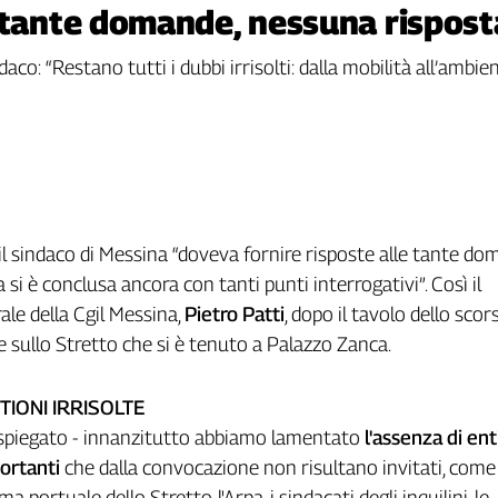
 tante domande, nessuna rispost
aco: “Restano tutti i dubbi irrisolti: dalla mobilità all’ambie
il sindaco di Messina “doveva fornire risposte alle tante d
si è conclusa ancora con tanti punti interrogativi”. Così il
ale della Cgil Messina,
Pietro Patti
, dopo il tavolo dello sco
 sullo Stretto che si è tenuto a Palazzo Zanca.
TIONI IRRISOLTE
 spiegato - innanzitutto abbiamo lamentato
l'assenza di ent
portanti
che dalla convocazione non risultano invitati, come l
a portuale dello Stretto, l'Arpa, i sindacati degli inquilini, le