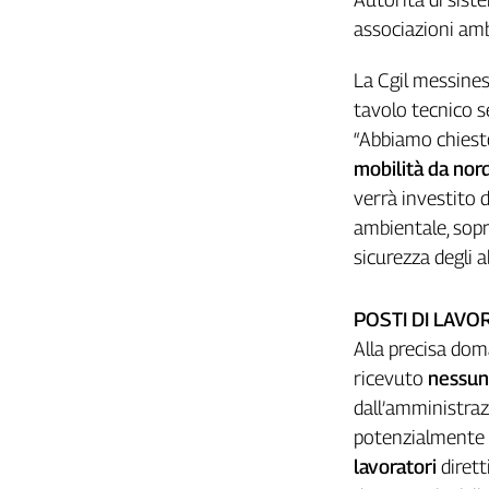
Girasoli
associazioni ambi
Il
Sassolino
La Cgil messines
Linea
tavolo tecnico s
Economica
Tech
“Abbiamo chiesto
It
mobilità da nord
Easy
verrà investito d
ambientale, sopr
Inserti
sicurezza degli a
Idea
Diffusa
POSTI DI LAVO
InFlai
Alla precisa do
Le
ricevuto
nessuna
trasmissioni
tv
dall’amministraz
potenzialmente 
Work
in
lavoratori
dirett
Progress