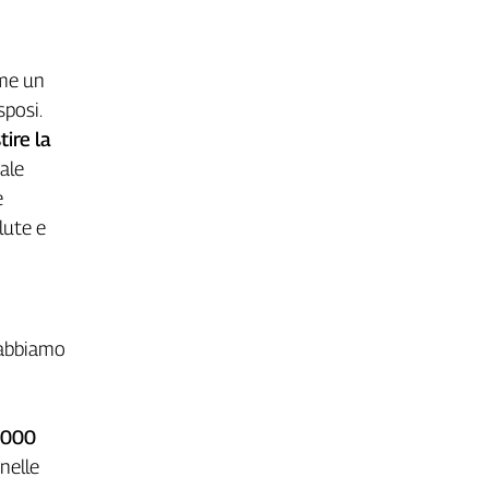
ome un
posi.
ire la
ale
e
lute e
 abbiamo
.000
nelle