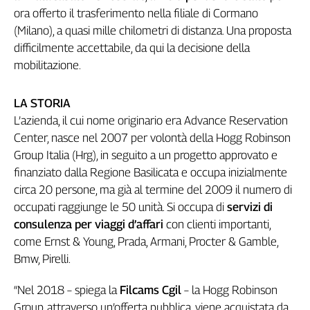
ora offerto il trasferimento nella filiale di Cormano
Genova,
il
(Milano), a quasi mille chilometri di distanza. Una proposta
sangue
difficilmente accettabile, da qui la decisione della
della
mobilitazione.
ragione
120
LA STORIA
anni
L’azienda, il cui nome originario era Advance Reservation
Cgil
Center, nasce nel 2007 per volontà della Hogg Robinson
Collettiva
Academy
Group Italia (Hrg), in seguito a un progetto approvato e
finanziato dalla Regione Basilicata e occupa inizialmente
Collettiva
circa 20 persone, ma già al termine del 2009 il numero di
Play
occupati raggiunge le 50 unità. Si occupa di
servizi di
Rubriche
consulenza per viaggi d’affari
con clienti importanti,
Collettiva
come Ernst & Young, Prada, Armani, Procter & Gamble,
Talk
Bmw, Pirelli.
La
settimana
“Nel 2018 – spiega la
Filcams Cgil
– la Hogg Robinson
Collettiva
Group, attraverso un’offerta pubblica, viene acquistata da