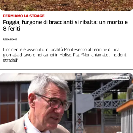
Cerca
FERMIAMO LA STRAGE
Foggia, furgone di braccianti si ribalta: un morto e
Contatti
8 feriti
REDAZIONE
La
L’incidente è avvenuto in località Montesecco al termine di una
redazione
giornata di lavoro nei campi in Molise. Flai: “Non chiamateli incidenti
stradali”
Newsletter
Social