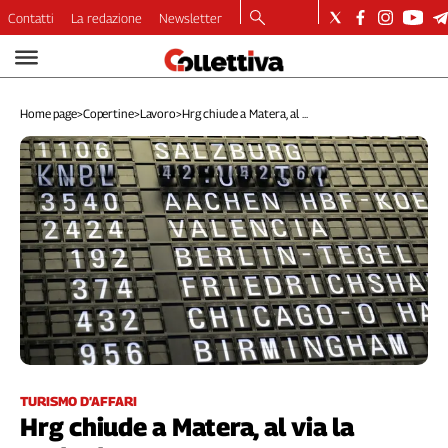
Contatti
La redazione
Newsletter
Video
Podcast
Home page
>
Copertine
>
Lavoro
>
Hrg chiude a Matera, al ...
Dirette
Longform
Copertine
Economia
Lavoro
Ambiente
Diritti
Welfare
Italia
Internazionale
Culture
TURISMO D’AFFARI
Hrg chiude a Matera, al via la
Categorie