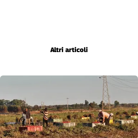
Liguria
Lombardia
Marche
Piemonte
Puglia
Sardegna
Altri articoli
Sicilia
Toscana
Trentino
Umbria
Valle
D'Aosta
Veneto
Archivio
Storico
1955-
2014