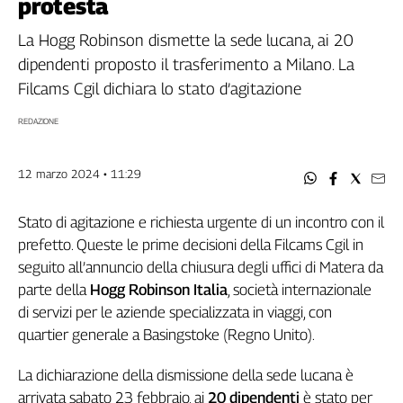
protesta
Filcams
Filctem
La Hogg Robinson dismette la sede lucana, ai 20
Fillea
dipendenti proposto il trasferimento a Milano. La
Filt
Filcams Cgil dichiara lo stato d’agitazione
Fiom
REDAZIONE
Fisac
Flai
12 marzo 2024 • 11:29
Flc
Fp
Stato di agitazione e richiesta urgente di un incontro con il
Nidil
prefetto. Queste le prime decisioni della Filcams Cgil in
Slc
seguito all’annuncio della chiusura degli uffici di Matera da
Spi
parte della
Hogg Robinson Italia
, società internazionale
Inca
di servizi per le aziende specializzata in viaggi, con
Caaf
quartier generale a Basingstoke (Regno Unito).
Speciali
La dichiarazione della dismissione della sede lucana è
G8
arrivata sabato 23 febbraio, ai
20 dipendenti
è stato per
di