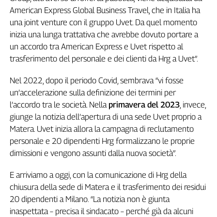
Girasoli
American Express Global Business Travel, che in Italia ha
Il
una joint venture con il gruppo Uvet. Da quel momento
Sassolino
inizia una lunga trattativa che avrebbe dovuto portare a
Linea
un accordo tra American Express e Uvet rispetto al
Economica
trasferimento del personale e dei clienti da Hrg a Uvet”.
Tech
It
Nel 2022, dopo il periodo Covid, sembrava “vi fosse
Easy
un’accelerazione sulla definizione dei termini per
Inserti
l’accordo tra le società. Nella
primavera del 2023
, invece,
giunge la notizia dell’apertura di una sede Uvet proprio a
Idea
Diffusa
Matera. Uvet inizia allora la campagna di reclutamento
personale e 20 dipendenti Hrg formalizzano le proprie
InFlai
dimissioni e vengono assunti dalla nuova società”.
Le
trasmissioni
E arriviamo a oggi, con la comunicazione di Hrg della
tv
chiusura della sede di Matera e il trasferimento dei residui
Work
20 dipendenti a Milano. “La notizia non è giunta
in
inaspettata – precisa il sindacato – perché già da alcuni
Progress