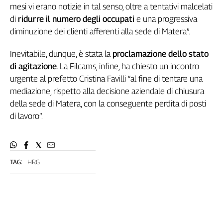
mesi vi erano notizie in tal senso, oltre a tentativi malcelati
L'Italia
di
ridurre il numero degli occupati
e una progressiva
nel
diminuzione dei clienti afferenti alla sede di Matera”.
Lavoro
Territori
Inevitabile, dunque, è stata la
proclamazione dello stato
di agitazione
. La Filcams, infine, ha chiesto un incontro
Abruzzo-
urgente al prefetto Cristina Favilli “al fine di tentare una
Molise
mediazione, rispetto alla decisione aziendale di chiusura
Alto
della sede di Matera, con la conseguente perdita di posti
Adige
di lavoro”.
Basilicata
Calabria
Campania
Emilia-
TAG:
HRG
Romagna
Friuli
Venezia
Giulia
Lazio