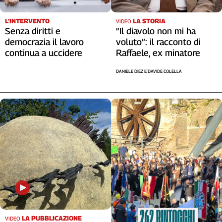
L'INTERVENTO
LA STORIA
VIDEO
Senza diritti e
“Il diavolo non mi ha
democrazia il lavoro
voluto”: il racconto di
continua a uccidere
Raffaele, ex minatore
DANIELE DIEZ E DAVIDE COLELLA
LA PUBBLICAZIONE
VIDEO