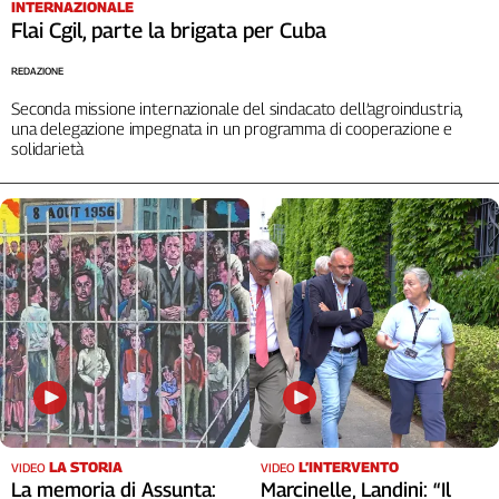
INTERNAZIONALE
Cerca
Flai Cgil, parte la brigata per Cuba
REDAZIONE
Contatti
Seconda missione internazionale del sindacato dell’agroindustria,
una delegazione impegnata in un programma di cooperazione e
solidarietà
La
redazione
Newsletter
Social
LA STORIA
L’INTERVENTO
VIDEO
VIDEO
La memoria di Assunta:
Marcinelle, Landini: “Il