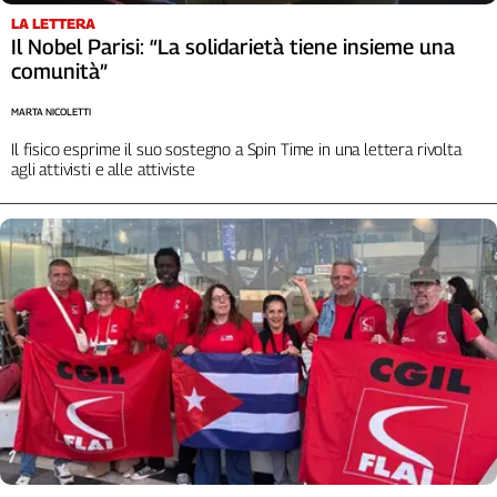
Liguria
LA LETTERA
Lombardia
Il Nobel Parisi: “La solidarietà tiene insieme una
Marche
comunità”
Piemonte
MARTA NICOLETTI
Puglia
Il fisico esprime il suo sostegno a Spin Time in una lettera rivolta
Sardegna
agli attivisti e alle attiviste
Sicilia
Toscana
Trentino
Umbria
Valle
D'Aosta
Veneto
Archivio
Storico
1955-
2014