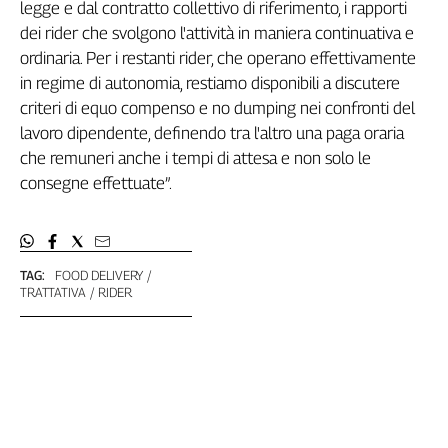
Girasoli
legge e dal contratto collettivo di riferimento, i rapporti
Il
dei rider che svolgono l'attività in maniera continuativa e
Sassolino
ordinaria. Per i restanti rider, che operano effettivamente
Linea
in regime di autonomia, restiamo disponibili a discutere
Economica
criteri di equo compenso e no dumping nei confronti del
Tech
lavoro dipendente, definendo tra l'altro una paga oraria
It
che remuneri anche i tempi di attesa e non solo le
Easy
consegne effettuate”.
Inserti
Idea
Diffusa
TAG:
FOOD DELIVERY
InFlai
TRATTATIVA
RIDER
Le
trasmissioni
tv
Work
in
Progress