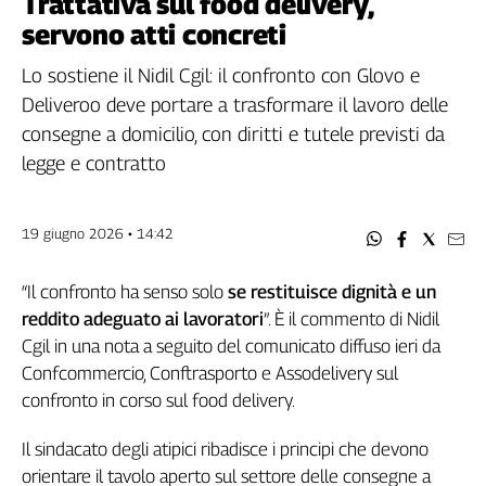
Trattativa sul food delivery,
Filcams
servono atti concreti
Filctem
Fillea
Lo sostiene il Nidil Cgil: il confronto con Glovo e
Filt
Deliveroo deve portare a trasformare il lavoro delle
Fiom
consegne a domicilio, con diritti e tutele previsti da
Fisac
legge e contratto
Flai
Flc
19 giugno 2026 • 14:42
Fp
Nidil
“Il confronto ha senso solo
se restituisce dignità e un
Slc
reddito adeguato ai lavoratori
”. È il commento di Nidil
Spi
Cgil in una nota a seguito del comunicato diffuso ieri da
Inca
Confcommercio, Conftrasporto e Assodelivery sul
Caaf
confronto in corso sul food delivery.
Speciali
Il sindacato degli atipici ribadisce i principi che devono
G8
orientare il tavolo aperto sul settore delle consegne a
di