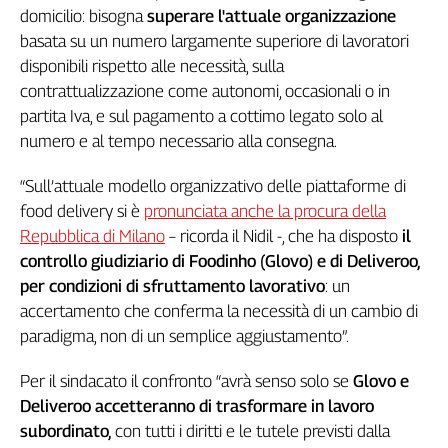
domicilio: bisogna
superare l'attuale organizzazione
Genova,
basata su un numero largamente superiore di lavoratori
il
sangue
disponibili rispetto alle necessità, sulla
della
contrattualizzazione come autonomi, occasionali o in
ragione
partita Iva, e sul pagamento a cottimo legato solo al
120
numero e al tempo necessario alla consegna.
anni
Cgil
“Sull’attuale modello organizzativo delle piattaforme di
Collettiva
food delivery si è
pronunciata anche la procura della
Academy
Repubblica di Milano
– ricorda il Nidil -, che ha disposto
il
controllo giudiziario di Foodinho (Glovo) e di Deliveroo,
Collettiva
Play
per condizioni di sfruttamento lavorativo
: un
Rubriche
accertamento che conferma la necessità di un cambio di
paradigma, non di un semplice aggiustamento”.
Collettiva
Talk
Per il sindacato il confronto “avrà senso solo se
Glovo e
La
Deliveroo accetteranno di trasformare in lavoro
settimana
Collettiva
subordinato,
con tutti i diritti e le tutele previsti dalla