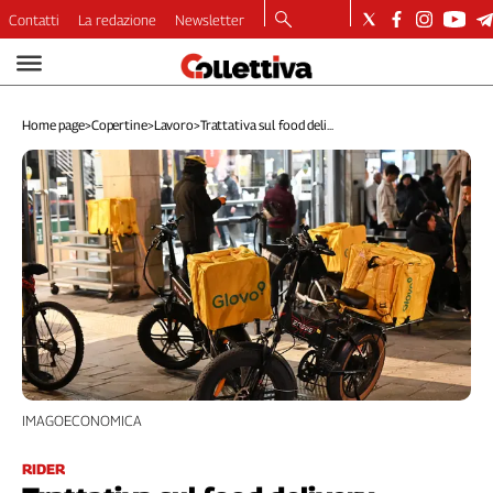
Contatti
La redazione
Newsletter
Video
Podcast
Home page
>
Copertine
>
Lavoro
>
Trattativa sul food deli...
Dirette
Longform
Copertine
Economia
Lavoro
Ambiente
Diritti
Welfare
Italia
Internazionale
IMAGOECONOMICA
Culture
Categorie
RIDER