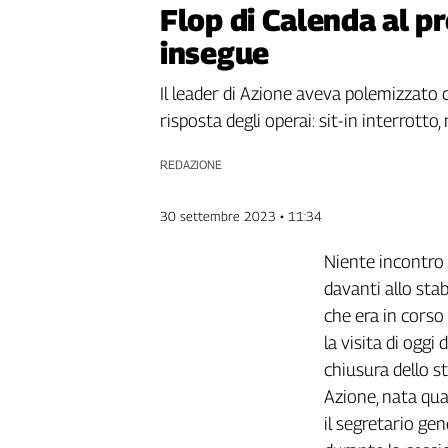
Flop di Calenda al pre
Genova,
il
insegue
sangue
della
Il leader di Azione aveva polemizzato co
ragione
risposta degli operai: sit-in interrotto
120
anni
REDAZIONE
Cgil
Collettiva
30 settembre 2023 • 11:34
Academy
Niente incontro 
Collettiva
Play
davanti allo stab
Rubriche
che era in corso 
Collettiva
la visita di oggi
Talk
chiusura dello st
La
Azione, nata qua
settimana
il segretario gen
Collettiva