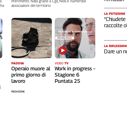
a
riferimento. Nata grazie a Cgil, Nidil e numerose
 ha
associazioni del territorio
LA PETIZIONE
“Chiudete 
raccolte 
LA RIFLESSION
Dare un n
PADOVA
VIDEO
TV
Operaio muore al
Work in progress –
primo giorno di
Stagione 6
lavoro
Puntata 25
i
REDAZIONE