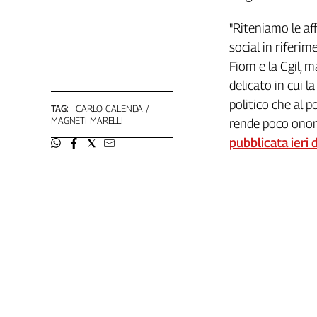
L'Italia
"Riteniamo le af
nel
Lavoro
social in riferim
Fiom e la Cgil, m
Territori
delicato in cui l
Abruzzo-
politico che al p
TAG:
CARLO CALENDA
Molise
MAGNETI MARELLI
rende poco onore
Alto
pubblicata ieri
Adige
Basilicata
Calabria
Campania
Emilia-
Romagna
Friuli
Venezia
Giulia
Lazio