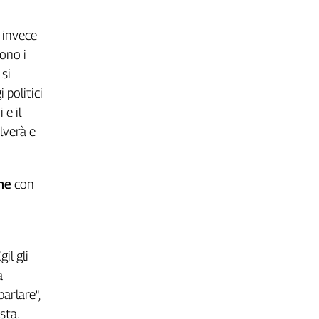
 invece
sono i
 si
 politici
 e il
lverà e
one
con
il gli
a
arlare",
sta.