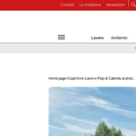
Contatti
La redazione
Newsletter
Video
Podcast
Dirette
Lavoro
Ambiente
Longform
Copertine
Economia
Lavoro
Ambiente
Home page
>
Copertine
>
Lavoro
>
Flop di Calenda al presi...
Diritti
Welfare
Italia
Internazionale
Culture
Categorie