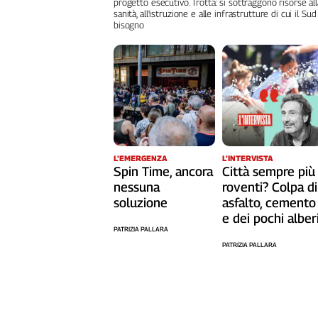
progetto esecutivo. Trotta: si sottraggono risorse all
sanità, all'istruzione e alle infrastrutture di cui il Sud
Cerca
bisogno
Contatti
La
redazione
L’EMERGENZA
L’INTERVISTA
Newsletter
Spin Time, ancora
Città sempre più
nessuna
roventi? Colpa di
soluzione
asfalto, cemento
Social
e dei pochi alber
PATRIZIA PALLARA
PATRIZIA PALLARA