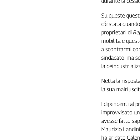
durante la cessio
Girasoli
Il
Su queste questi
Sassolino
c'è stata quando 
Linea
Economica
proprietari di
Re
Tech
mobilita e questo
It
a scontrarmi con
Easy
sindacato: ma se
Inserti
la deindustrializz
Idea
Netta la risposta
Diffusa
la sua malriuscit
InFlai
I dipendenti al p
Le
trasmissioni
improvvisato un'
tv
avesse fatto sap
Work
Maurizio Landini
in
ha gridato Calen
Progress