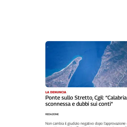
Liguria
Lombardia
Marche
Piemonte
Puglia
Sardegna
Sicilia
Toscana
Trentino
Umbria
Valle
D'Aosta
Veneto
LA DENUNCIA
Ponte sullo Stretto, Cgil: “Calabria
Archivio
sconnessa e dubbi sui conti”
Storico
1955-
REDAZIONE
2014
Non cambia il giudizio negativo dopo l’approvazione 