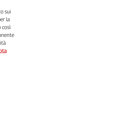
to sui
er la
o così
ponente
ità
ota