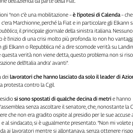
ne dell'azienda da parte della Fiat.
oni "non c'è una mobilitazione –
è l'ipotesi di Calenda
– che
c'era Marchionne, perché la Fiat e in particolare gli Elkann 
pubblica
, il principale giornale della sinistra italiana. Nessuno
 è l'inizio di una crisi molto più profonda. Io non ho vantaggi
 gli Elkann o Repubblica né a dire scomode verità su Landini
 questa verità non viene detta, questo problema non si riso
azione dell'Italia andra' avanti".
 dei
lavoratori che hanno lasciato da solo il leader di Azi
a protesta contro la Cgil.
residio
si sono spostati di qualche decina di metri
e hanno
assemblea senza ascoltare il senatore, che, nonostante la Cg
ere che non era gradito ospite al presidio per le sue accuse 
 e al sindacato, si è ugualmente presentato. "Non mi volete p
da ai lavoratori mentre si allontanava, senza ottenere rispo