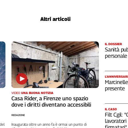
Altri articoli
IL DOSSIER
Sanità pub
personale
L'ANNIVERSAR
Marcinelle
presente
VIDEO
UNA BUONA NOTIZIA
Casa Rider, a Firenze uno spazio
dove i diritti diventano accessibili
IL CASO
Filt Cgil:
REDAZIONE
lavoratori 
del
Inaugurata oltre un anno fa è ormai un punto di
firmatari"