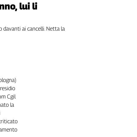
no, lui li
 davanti ai cancelli. Netta la
ologna)
residio
iom Cgil
mato la
i
riticato
giamento