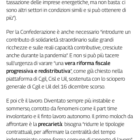
tassazione delle imprese energetiche, ma non basta: ci
Cerca
sono altri settori in condizioni simili e si può ottenere di
più”).
Contatti
Per la Confederazione è anche necessario “introdurre un
contributo di solidarietà straordinario sulle grandi
La
ricchezze e sulle reali capacità contributive, cresciute
redazione
anche durante la pandemia”. E non si può più tacere
sull’urgenza di varare “una
vera riforma fiscale
progressiva e redistributiva
”, come già chiesto nella
Newsletter
piattaforma di Cgil, Cisl e Uil, sostenuta con lo sciopero
generale di Cgil e Uil del 16 dicembre scorso.
Social
E poi c’è il lavoro. Diventato sempre più instabile e
sommerso, corrotto da fenomeni come il part time
involontario e il finto lavoro autonomo. Il primo moloch da
affrontare è la
precarietà
: bisogna “ridurre le tipologie
contrattuali, per affermare la centralità del tempo
indeterminato come forma comune di rapporto di lavoro”.