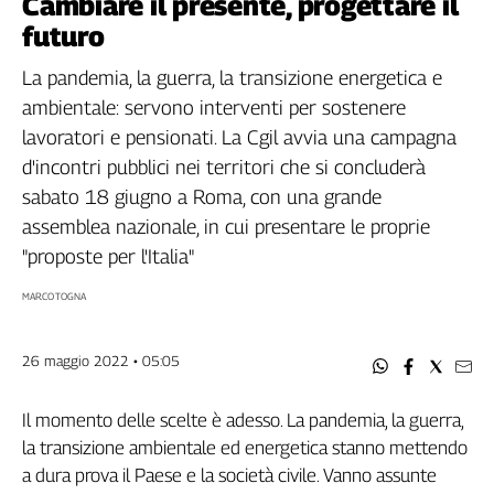
Cambiare il presente, progettare il
Filcams
futuro
Filctem
Fillea
La pandemia, la guerra, la transizione energetica e
Filt
ambientale: servono interventi per sostenere
Fiom
lavoratori e pensionati. La Cgil avvia una campagna
Fisac
d'incontri pubblici nei territori che si concluderà
Flai
sabato 18 giugno a Roma, con una grande
Flc
assemblea nazionale, in cui presentare le proprie
Fp
"proposte per l'Italia"
Nidil
MARCO TOGNA
Slc
Spi
Inca
26 maggio 2022 • 05:05
Caaf
Il momento delle scelte è adesso. La pandemia, la guerra,
Speciali
la transizione ambientale ed energetica stanno mettendo
G8
a dura prova il Paese e la società civile. Vanno assunte
di