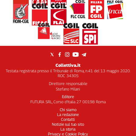
Collettiva.it
Testata registrata presso il Tribunale di Roma, n.41 del 13 maggio 2020.
ROC 34305
Direttore responsabile
Stefano Milani
Editore
FUTURA SRL, Corso d’Italia 27 00198 Roma
Chi siamo
La redazione
Contatti
Notizie sul tuo sito
La storia
Privacy e Cookie Policy