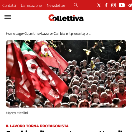
Contatti
La redazione
Newsletter
Video
Podcast
Home page
>
Copertine
>
Lavoro
>
Cambiare il presente, pr...
Dirette
Longform
Copertine
Economia
Lavoro
Ambiente
Diritti
Welfare
Italia
Internazionale
Culture
Marco Merlini
Categorie
IL LAVORO TORNA PROTAGONISTA