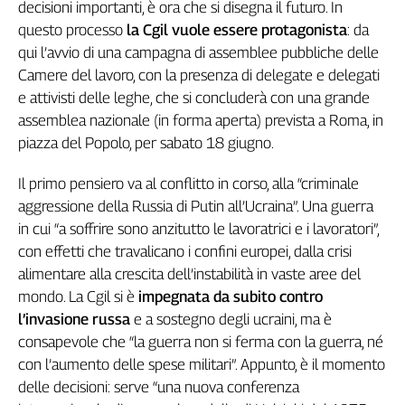
decisioni importanti, è ora che si disegna il futuro. In
Genova,
questo processo
la Cgil vuole essere protagonista
: da
il
qui l’avvio di una campagna di assemblee pubbliche delle
sangue
Camere del lavoro, con la presenza di delegate e delegati
della
ragione
e attivisti delle leghe, che si concluderà con una grande
120
assemblea nazionale (in forma aperta) prevista a Roma, in
anni
piazza del Popolo, per sabato 18 giugno.
Cgil
Collettiva
Il primo pensiero va al conflitto in corso, alla “criminale
Academy
aggressione della Russia di Putin all’Ucraina”. Una guerra
in cui “a soffrire sono anzitutto le lavoratrici e i lavoratori”,
Collettiva
con effetti che travalicano i confini europei, dalla crisi
Play
alimentare alla crescita dell’instabilità in vaste aree del
Rubriche
mondo. La Cgil si è
impegnata da subito contro
Collettiva
l’invasione russa
e a sostegno degli ucraini, ma è
Talk
consapevole che “la guerra non si ferma con la guerra, né
La
con l’aumento delle spese militari”. Appunto, è il momento
settimana
Collettiva
delle decisioni: serve “una nuova conferenza