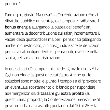
Liguria
pensioni”.
Lombardia
Marche
Fare di più, giusto. Ma cosa? La Confederazione offre al
Piemonte
dibattito pubblico un ventaglio di proposte: rafforzare il
bonus energia
allargando la platea dei beneficiari,
Puglia
aumentare la decontribuzione sui salari, incrementare il
Sardegna
valore della quattordicesima per i pensionati (allargando,
Sicilia
anche in questo caso, la platea), indicizzare le detrazioni
Toscana
per i lavoratori dipendenti e i pensionati, investire nella
Trentino
sanità, nel sociale, nell’istruzione.
Umbria
Valle
In questi casi c’è sempre chi chiede: sì, ma le risorse? La
D'Aosta
Cgil non elude la questione, tutt’altro. Anche qui le
Veneto
soluzioni sono molte: è giunto il tempo sia di “prevedere
un eventuale scostamento di bilancio per rispondere
Archivio
Storico
all’emergenza” sia di
tassare gli extra profitti
(su
1955-
quest’ultima proposta, la Confederazione precisa che “il
2014
governo ci ha dato ascolto, portando dal 10 al 25% la