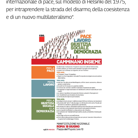
internazionale di pace, sul modello di Helsinki del 1975,
Girasoli
per intraprendere la strada del disarmo, della coesistenza
Il
Sassolino
e di un nuovo multilateralismo”.
Linea
Economica
Tech
It
Easy
Inserti
Idea
Diffusa
InFlai
Le
trasmissioni
tv
Work
in
Progress