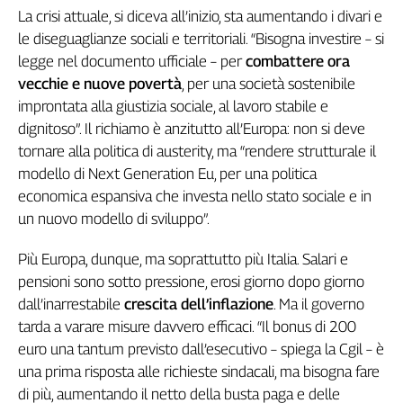
La crisi attuale, si diceva all’inizio, sta aumentando i divari e
L'Italia
le diseguaglianze sociali e territoriali. “Bisogna investire – si
nel
Lavoro
legge nel documento ufficiale – per
combattere ora
vecchie e nuove povertà
, per una società sostenibile
Territori
improntata alla giustizia sociale, al lavoro stabile e
Abruzzo-
dignitoso”. Il richiamo è anzitutto all’Europa: non si deve
Molise
tornare alla politica di austerity, ma “rendere strutturale il
Alto
modello di Next Generation Eu, per una politica
Adige
economica espansiva che investa nello stato sociale e in
Basilicata
un nuovo modello di sviluppo”.
Calabria
Campania
Più Europa, dunque, ma soprattutto più Italia. Salari e
pensioni sono sotto pressione, erosi giorno dopo giorno
Emilia-
Romagna
dall’inarrestabile
crescita dell’inflazione
. Ma il governo
Friuli
tarda a varare misure davvero efficaci. “Il bonus di 200
Venezia
euro una tantum previsto dall’esecutivo – spiega la Cgil – è
Giulia
una prima risposta alle richieste sindacali, ma bisogna fare
Lazio
di più, aumentando il netto della busta paga e delle