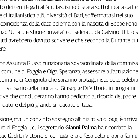
o dei temi legati all’antifascismo è stata sottolineata da L
di Italianistica all’Università di Bari, soffermatasi nel suo
 coincidenza della data odierna con la nascita di Beppe Fenog
zo “Una questione privata” considerato da Calvino il libro s
utti avrebbero dovuto scrivere e che secondo la Durante tut
re.
he Assunta Russo, funzionaria sovraordinata della commis
l comune di Foggia e Olga Speranza, assessore all’attuazione
omune di Cerignola che saranno protagoniste delle celebra
nniversario della morte di Giuseppe Di Vittorio in programm
tive che concluderanno l’anno dedicato al ricordo del padre
ndatore del più grande sindacato d’Italia.
ione, ma un convinto sostegno all’iniziativa di oggi è arriva
o di Foggia il cui segretario
Gianni Palma
ha ricordato la
acità di Di Vittorio di coniugare la difesa della propria famig