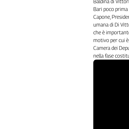
Baldina di Vittori
Girasoli
Bari poco prima 
Il
Sassolino
Capone, Presiden
Linea
umana di Di Vitto
Economica
che è importante
Tech
motivo per cui è
It
Camera dei Depu
Easy
nella fase costit
Inserti
Idea
Diffusa
InFlai
Le
trasmissioni
tv
Work
in
Progress