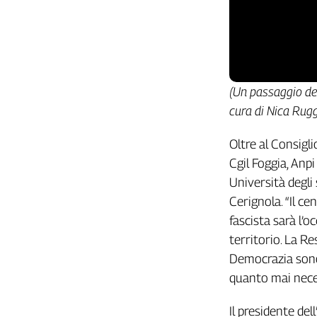
L'Italia
nel
Lavoro
Territori
(Un passaggio dell
Abruzzo-
cura di Nica Rugg
Molise
Alto
Oltre al Consigli
Adige
Cgil Foggia, Anpi
Basilicata
Università degli
Calabria
Cerignola. “Il ce
Campania
fascista sarà l’
Emilia-
Romagna
territorio. La Re
Friuli
Democrazia sono 
Venezia
quanto mai neces
Giulia
Lazio
Il presidente de