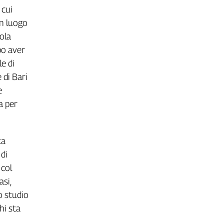
 cui
un luogo
ola
po aver
e di
 di Bari
e
a per
ta
 di
 col
si,
lo studio
hi sta