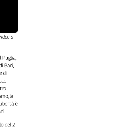
 Video a
l Puglia,
i Bari,
e di
acco
tro
smo, la
Libertà è
ri
.
lo del 2