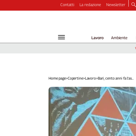
Contatti
La redazione
Newsletter
Video
Podcast
Dirette
Lavoro
Ambiente
Longform
Copertine
Economia
Lavoro
Ambiente
Home page
>
Copertine
>
Lavoro
>
Bari, cento anni fa l'as...
Diritti
Welfare
Italia
Internazionale
Culture
Categorie