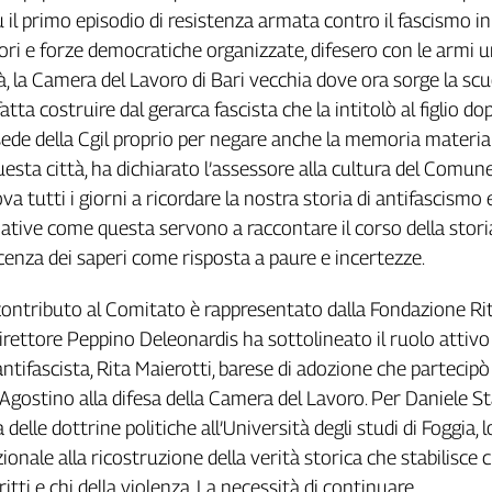
 il primo episodio di resistenza armata contro il fascismo in
atori e forze democratiche organizzate, difesero con le armi 
tà, la Camera del Lavoro di Bari vecchia dove ora sorge la scu
tta costruire dal gerarca fascista che la intitolò al figlio do
 sede della Cgil proprio per negare anche la memoria material
uesta città, ha dichiarato l’assessore alla cultura del Comune
ova tutti i giorni a ricordare la nostra storia di antifascismo 
ziative come questa servono a raccontare il corso della stori
cenza dei saperi come risposta a paure e incertezze.
ontributo al Comitato è rappresentato dalla Fondazione Ri
 direttore Peppino Deleonardis ha sottolineato il ruolo attivo
ntifascista, Rita Maierotti, barese di adozione che partecipò
’Agostino alla difesa della Camera del Lavoro. Per Daniele Sta
 delle dottrine politiche all’Università degli studi di Foggia, 
onale alla ricostruzione della verità storica che stabilisce c
iritti e chi della violenza. La necessità di continuare