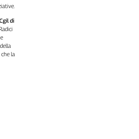
ziative.
Cgil di
Radici
 e
della
 che la