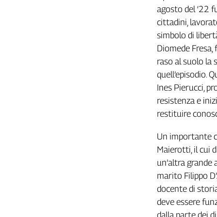
Liguria
agosto del ‘22 fu
Lombardia
cittadini, lavor
Marche
simbolo di liber
Piemonte
Diomede Fresa, fa
Puglia
raso al suolo la
Sardegna
quell’episodio. Q
Sicilia
Ines Pierucci, pr
Toscana
resistenza e ini
Trentino
restituire conos
Umbria
Valle
Un importante c
D'Aosta
Maierotti, il cui
Veneto
un’altra grande a
Archivio
marito Filippo D
Storico
docente di storia
1955-
2014
deve essere funzi
dalla parte dei d