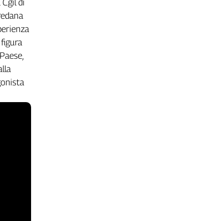
 Cgil di
oredana
perienza
 figura
 Paese,
lla
gonista