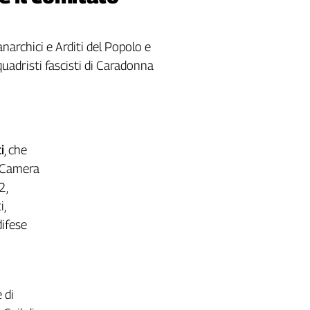
anarchici e Arditi del Popolo e
squadristi fascisti di Caradonna
i
, che
a Camera
2,
i,
difese
 di