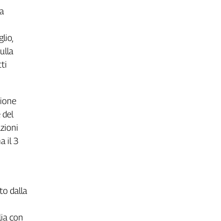
ea
lio,
ulla
ti
sione
 del
zioni
a il 3
to dalla
lia con