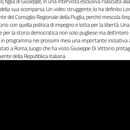
o, figlia di Giuseppe, in una intervista esclusiva rilasciata alla
della sua scomparsa. Un video struggente, lo ha definito L
te del Consiglio Regionale della Puglia, perché mescola l’es
rio con quella politica di impegno e lotta per la libertà. Una
 per la storia democratica non solo pugliese ma dell’intero
 in programma nei prossimi mesi una importante iniziativa a
tati a Roma, luogo che ha visto Giuseppe Di Vittorio prota
uente della Repubblica Italiana.