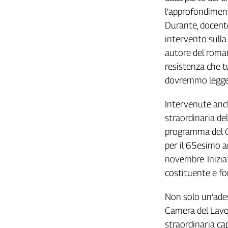
l’approfondiment
Cerca
Durante, docente 
intervento sulla
Contatti
autore del roman
resistenza che t
La
dovremmo legge
redazione
Intervenute anc
Newsletter
straordinaria de
programma del C
per il 65esimo a
Social
novembre. Inizia
costituente e fo
Non solo un’ades
Camera del Lavor
straordinaria cap