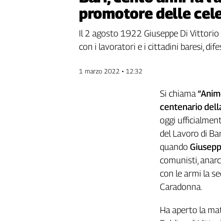
promotore delle cele
Genova,
il
sangue
Il 2 agosto 1922 Giuseppe Di Vittorio a 
della
con i lavoratori e i cittadini baresi, d
ragione
120
1 marzo 2022 • 12:32
anni
Cgil
Si chiama
“Anim
Collettiva
centenario della
Academy
oggi ufficialmen
Collettiva
del Lavoro di Bar
Play
quando
Giusepp
Rubriche
comunisti, anarch
Collettiva
con le armi la se
Talk
Caradonna.
La
settimana
Ha aperto la mat
Collettiva