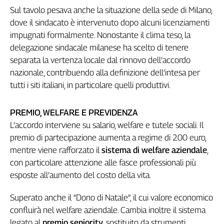
Sul tavolo pesava anche la situazione della sede di Milano,
Genova,
il
dove il sindacato è intervenuto dopo alcuni licenziamenti
sangue
impugnati formalmente. Nonostante il clima teso, la
della
delegazione sindacale milanese ha scelto di tenere
ragione
separata la vertenza locale dal rinnovo dell’accordo
120
nazionale, contribuendo alla definizione dell’intesa per
anni
tutti i siti italiani, in particolare quelli produttivi.
Cgil
Collettiva
Academy
PREMIO, WELFARE E PREVIDENZA
L’accordo interviene su salario, welfare e tutele sociali. Il
Collettiva
premio di partecipazione aumenta a regime di 200 euro,
Play
mentre viene rafforzato il
sistema di welfare aziendale
,
Rubriche
con particolare attenzione alle fasce professionali più
Collettiva
esposte all’aumento del costo della vita.
Talk
La
Superato anche il “Dono di Natale”, il cui valore economico
settimana
confluirà nel welfare aziendale. Cambia inoltre il sistema
Collettiva
legato al
premio seniority
, sostituito da strumenti