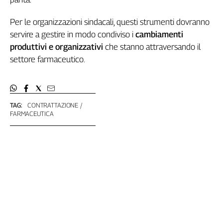
L'Italia
nel
Per le organizzazioni sindacali, questi strumenti dovranno
Lavoro
servire a gestire in modo condiviso i
cambiamenti
produttivi e organizzativi
che stanno attraversando il
Territori
settore farmaceutico.
Abruzzo-
Molise
Alto
Adige
TAG:
CONTRATTAZIONE
FARMACEUTICA
Basilicata
Calabria
Campania
Emilia-
Romagna
Friuli
Venezia
Giulia
Lazio