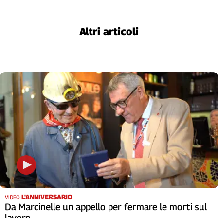
Liguria
Lombardia
Marche
Altri articoli
Piemonte
Puglia
Sardegna
Sicilia
Toscana
Trentino
Umbria
Valle
D'Aosta
Veneto
Archivio
Storico
1955-
L'ANNIVERSARIO
2014
VIDEO
Da Marcinelle un appello per fermare le morti sul
lavoro