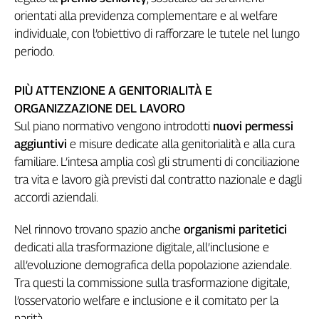
Girasoli
orientati alla previdenza complementare e al welfare
Il
individuale, con l’obiettivo di rafforzare le tutele nel lungo
Sassolino
periodo.
Linea
Economica
Tech
PIÙ ATTENZIONE A GENITORIALITÀ E
It
ORGANIZZAZIONE DEL LAVORO
Easy
Sul piano normativo vengono introdotti
nuovi permessi
aggiuntivi
e misure dedicate alla genitorialità e alla cura
Inserti
familiare. L’intesa amplia così gli strumenti di conciliazione
Idea
tra vita e lavoro già previsti dal contratto nazionale e dagli
Diffusa
accordi aziendali.
InFlai
Nel rinnovo trovano spazio anche
organismi paritetici
Le
dedicati alla trasformazione digitale, all’inclusione e
trasmissioni
tv
all’evoluzione demografica della popolazione aziendale.
Tra questi la commissione sulla trasformazione digitale,
Work
l’osservatorio welfare e inclusione e il comitato per la
in
Progress
parità.