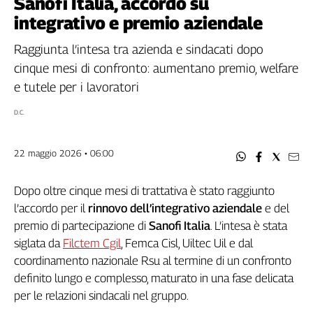
Sanofi Italia, accordo su
Filcams
integrativo e premio aziendale
Filctem
Fillea
Raggiunta l’intesa tra azienda e sindacati dopo
Filt
cinque mesi di confronto: aumentano premio, welfare
Fiom
e tutele per i lavoratori
Fisac
D.C.
Flai
Flc
22 maggio 2026 • 06:00
Fp
Nidil
Dopo oltre cinque mesi di trattativa è stato raggiunto
Slc
l’accordo per il
rinnovo dell’integrativo aziendale
e del
Spi
premio di partecipazione di
Sanofi Italia
. L’intesa è stata
Inca
siglata da
Filctem Cgil
, Femca Cisl, Uiltec Uil e dal
Caaf
coordinamento nazionale Rsu al termine di un confronto
Speciali
definito lungo e complesso, maturato in una fase delicata
per le relazioni sindacali nel gruppo.
G8
di