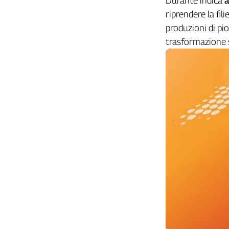
Durante indica
a
Liguria
riprendere la fili
Lombardia
produzioni di pio
Marche
trasformazione s
Piemonte
Puglia
Sardegna
Sicilia
Toscana
Trentino
Umbria
Valle
D'Aosta
Veneto
Archivio
Storico
1955-
2014