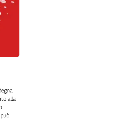
rdegna
nto alla
to
i può