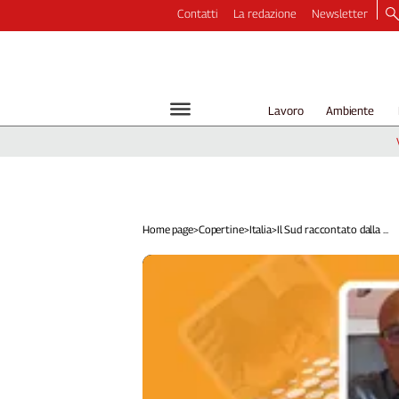
Contatti
La redazione
Newsletter
Video
Podcast
Dirette
Lavoro
Ambiente
Longform
Copertine
Economia
Lavoro
Ambiente
Home page
>
Copertine
>
Italia
>
Il Sud raccontato dalla ...
Diritti
Welfare
Italia
Internazionale
Culture
Categorie