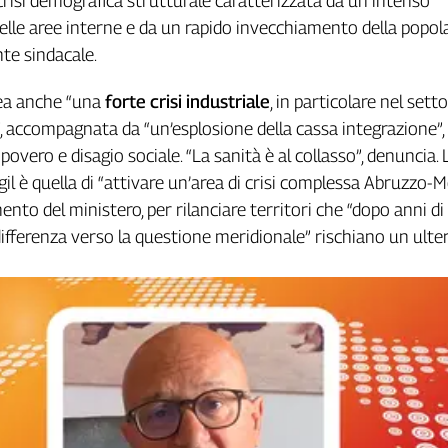
risi demografica strutturale caratterizzata da un intenso
le aree interne e da un rapido invecchiamento della popola
nte sindacale.
nea anche “una
forte crisi industriale
, in particolare nel sett
, accompagnata da “un’esplosione della cassa integrazione”
overo e disagio sociale. “La sanità è al collasso”, denuncia. 
il è quella di “attivare un’area di crisi complessa Abruzzo-M
ento del ministero, per rilanciare territori che “dopo anni di
fferenza verso la questione meridionale” rischiano un ulte