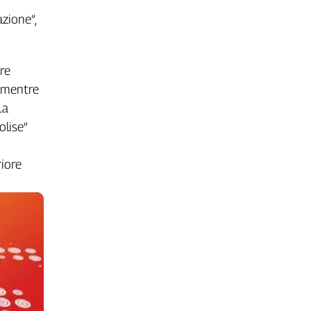
zione”,
ore
, mentre
La
olise”
riore