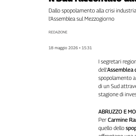
Genova,
Dallo spopolamento alla crisi industriale
il
l’Assemblea sul Mezzogiorno
sangue
della
ragione
REDAZIONE
120
anni
18 maggio 2026 • 15:31
Cgil
Collettiva
I segretari regio
Academy
dell’
Assemblea 
spopolamento alla
Collettiva
Play
di un Sud attrav
Rubriche
stagione di inves
Collettiva
Talk
ABRUZZO E MOL
La
Per
Carmine Ran
settimana
quello dello
spo
Collettiva