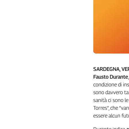
L'Italia
nel
Lavoro
Territori
Abruzzo-
Molise
Alto
Adige
Basilicata
SARDEGNA, VER
Calabria
Fausto Durante
Campania
condizione di in
Emilia-
sono davvero tant
Romagna
sanità ci sono l
Friuli
Torres”, che “va
Venezia
essere alcun fut
Giulia
Lazio