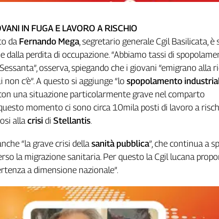
OVANI IN FUGA E LAVORO A RISCHIO
ato da
Fernando Mega
, segretario generale Cgil Basilicata, è
 e dalla perdita di occupazione. “Abbiamo tassi di spopolam
Sessanta”, osserva, spiegando che i giovani “emigrano alla ri
i non c’è”. A questo si aggiunge “lo
spopolamento industria
 con una situazione particolarmente grave nel comparto
questo momento ci sono circa 10mila posti di lavoro a rischi
osi alla
crisi
di
Stellantis
.
che “la grave crisi della
sanità pubblica
”, che continua a s
verso la migrazione sanitaria. Per questo la Cgil lucana prop
vertenza a dimensione nazionale”.