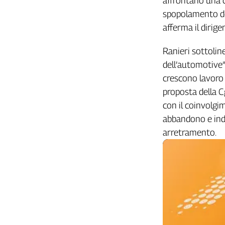
affrontano una c
Girasoli
spopolamento del
Il
Sassolino
afferma il dirige
Linea
Economica
Ranieri sottoli
Tech
dell’automotive”
It
crescono lavoro p
Easy
proposta della Cg
con il coinvolgim
Inserti
abbandono e indi
Idea
arretramento.
Diffusa
InFlai
Le
trasmissioni
tv
Work
in
Progress