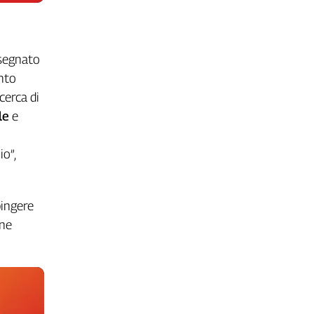
 segnato
ento
cerca di
le
e
o”,
pingere
one