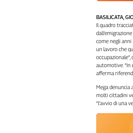
Cerca
BASILICATA, GI
Il quadro tracci
Contatti
dall’emigrazione
come negli anni 
La
un lavoro che qu
redazione
occupazionale”,
automotive. “In 
Newsletter
afferma riferend
Social
Mega denuncia an
molti cittadini 
“l’avvio di una 