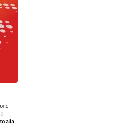
gione
no
tto alla