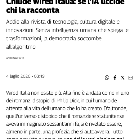
Chiude Wired Italia: se l’IA uccide
Filcams
chi la racconta
Filctem
Fillea
Addio alla rivista di tecnologia, cultura digitale e
Filt
innovazioni. Senza intelligenza umana che spiega le
Fiom
trasformazioni, la democrazia soccombe
Fisac
all’algoritmo
Flai
ANTONIA FAMA
Flc
Fp
4 luglio 2026 • 08:49
Nidil
Slc
Wired Italia non esiste più. Alla fine è andata come in uno
Spi
dei romanzi distopici di Philip Dick, in cui l’umanoide
Inca
attenta alla vita dell’umano che lo ha creato. D’altronde,
Caaf
quell’universo distopico che il romanziere statunitense
Speciali
aveva immaginato sessant’anni fa, si è rivelato essere,
almeno in parte, una profezia che si autoavvera. Tutto
G8
di