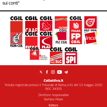
sui conti”
Collettiva.it
Testata registrata presso il Tribunale di Roma, n.41 del 13 maggio 2020.
ROC 34305
Direttore responsabile
Stefano Milani
Editore