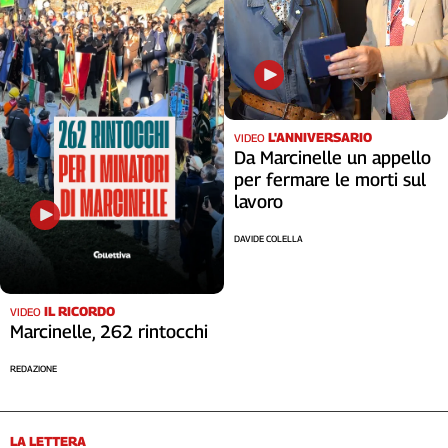
L'ANNIVERSARIO
VIDEO
Da Marcinelle un appello
per fermare le morti sul
lavoro
DAVIDE COLELLA
IL RICORDO
VIDEO
Marcinelle, 262 rintocchi
REDAZIONE
LA LETTERA