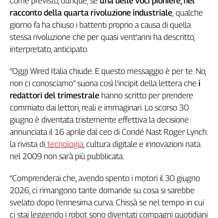
come previsto, dunque, se
una delle voci pioniere, nel
Genova,
racconto della quarta rivoluzione industriale
,
qualche
il
giorno fa ha chiuso i battenti proprio a causa di quella
sangue
stessa rivoluzione che per quasi vent’anni ha descritto,
della
interpretato, anticipato.
ragione
120
“Oggi Wired Italia chiude. E questo messaggio è per te. No,
anni
non ci conosciamo” suona così l’incipit della lettera che
i
Cgil
redattori del trimestrale
hanno scritto per prendere
Collettiva
commiato dai lettori, reali e immaginari. Lo scorso 30
Academy
giugno è diventata tristemente effettiva la decisione
Collettiva
annunciata il 16 aprile dal ceo di Condé Nast Roger Lynch:
Play
la rivista di
tecnologia
, cultura digitale e innovazioni nata
Rubriche
nel 2009 non sarà più pubblicata.
Collettiva
Talk
“Comprenderai che, avendo spento i motori il 30 giugno
La
2026, ci rimangono tante domande su cosa si sarebbe
settimana
svelato dopo l’ennesima curva. Chissà se nel tempo in cui
Collettiva
ci stai leggendo i robot sono diventati compagni quotidiani