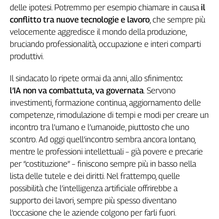
delle ipotesi. Potremmo per esempio chiamare in causa
il
L'Italia
conflitto tra nuove tecnologie e lavoro
, che sempre più
nel
Lavoro
velocemente aggredisce il mondo della produzione,
bruciando professionalità, occupazione e interi comparti
Territori
produttivi.
Abruzzo-
Il sindacato lo ripete ormai da anni, allo sfinimento
:
Molise
l’IA non va combattuta, va governata
. Servono
Alto
Adige
investimenti, formazione continua, aggiornamento delle
competenze, rimodulazione di tempi e modi per creare un
Basilicata
incontro tra l’umano e l’umanoide, piuttosto che uno
Calabria
scontro. Ad oggi quell’incontro sembra ancora lontano,
Campania
mentre le professioni intellettuali – già povere e precarie
Emilia-
Romagna
per “costituzione” – finiscono sempre più in basso nella
lista delle tutele e dei diritti. Nel frattempo, quelle
Friuli
Venezia
possibilità che l’intelligenza artificiale offrirebbe a
Giulia
supporto dei lavori, sempre più spesso diventano
Lazio
l’occasione che le aziende colgono per farli fuori.