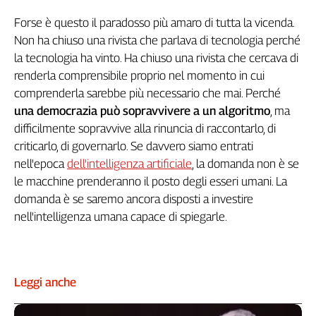
Liguria
Forse è questo il paradosso più amaro di tutta la vicenda.
Lombardia
Non ha chiuso una rivista che parlava di tecnologia perché
Marche
la tecnologia ha vinto. Ha chiuso una rivista che cercava di
Piemonte
renderla comprensibile proprio nel momento in cui
Puglia
comprenderla sarebbe più necessario che mai. Perché
Sardegna
una democrazia può sopravvivere a un algoritmo
, ma
Sicilia
difficilmente sopravvive alla rinuncia di raccontarlo, di
Toscana
criticarlo, di governarlo. Se davvero siamo entrati
Trentino
nell'epoca
dell'intelligenza artificiale
, la domanda non è se
Umbria
le macchine prenderanno il posto degli esseri umani. La
Valle
domanda è se saremo ancora disposti a investire
D'Aosta
nell'intelligenza umana capace di spiegarle.
Veneto
Archivio
Storico
1955-
Leggi anche
2014