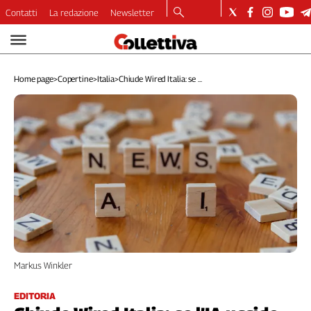
Contatti
La redazione
Newsletter
Video
Podcast
Home page
>
Copertine
>
Italia
>
Chiude Wired Italia: se ...
Dirette
Longform
Copertine
Economia
Lavoro
Ambiente
Diritti
Welfare
Italia
Internazionale
Markus Winkler
Culture
Categorie
EDITORIA