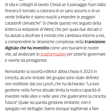
Girasoli
di vita e colleghi di lavoro. Chissà se il paesaggio fuori dalla
Il
finestra è tornato a colorarsi di un sano azzurro e di un
Sassolino
verde brillante e siamo riusciti a impedire le peggiori
Linea
catastrofi climatiche”. Si chiede questo nel seguito della
Economica
lettera la redazione di Wired, che per quasi due decadi ci
Tech
ha aiutati a decifrare il mondo che cambiava intorno a noi,
It
Easy
a comprendere le dinamiche complesse della
transizione
digitale che ha investito
come uno tsunami le nostre
Inserti
vite, ad analizzare le
trasformazioni
per poterle governare
e viverle da protagonisti.
Idea
Diffusa
Nonostante la società editrice abbia chiuso il 2025 in
InFlai
crescita, alcune testate del gruppo sono state definite
Le
non redditizie dal ceo Lynch, che ha dichiarato: “La loro
trasmissioni
gestione nella forma attuale limita la nostra capacità di
tv
investire nelle idee e nelle aree che guideranno la crescita
Work
futura”. Quale sia questa gestione limitante, non è
in
spiegato nel dettaglio. Siamo dunque legittimati a fare
Progress