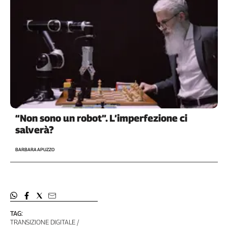
Cerca
Contatti
La
redazione
Newsletter
“Non sono un robot”. L’imperfezione ci
salverà?
Social
BARBARA APUZZO
TAG:
TRANSIZIONE DIGITALE