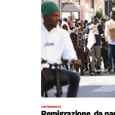
Filcams
Filctem
Fillea
Filt
Fiom
Fisac
Flai
Flc
Fp
Nidil
Slc
Spi
Inca
Caaf
Speciali
L’INTERVENTO
G8
Remigrazione, da par
di