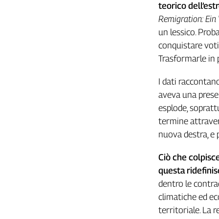
Liguria
teorico dell’est
Lombardia
Remigration: Ein
Marche
un lessico. Prob
Piemonte
conquistare voti,
Puglia
Trasformarle in 
Sardegna
Sicilia
I dati raccontan
Toscana
aveva una presen
Trentino
esplode, sopratt
Umbria
termine attravers
Valle
nuova destra, e
D'Aosta
Veneto
Ciò che colpisce
questa ridefinis
Archivio
Storico
dentro le contrad
1955-
climatiche ed ec
2014
territoriale. La