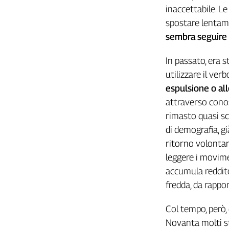
Girasoli
inaccettabile. L
Il
spostare lentamen
Sassolino
sembra seguire
Linea
Economica
In passato, era 
Tech
utilizzare il ve
It
Easy
espulsione o al
attraverso conos
Inserti
rimasto quasi sc
Idea
di demografia, gi
Diffusa
ritorno volontari
InFlai
leggere i moviment
accumula reddito
Le
trasmissioni
fredda, da rappor
tv
Work
Col tempo, però, 
in
Novanta molti st
Progress