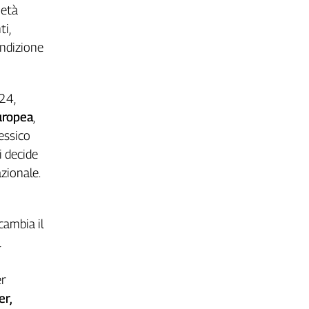
ietà
ti,
ondizione
24,
europea
,
lessico
i decide
zionale.
cambia il
l
er
er,