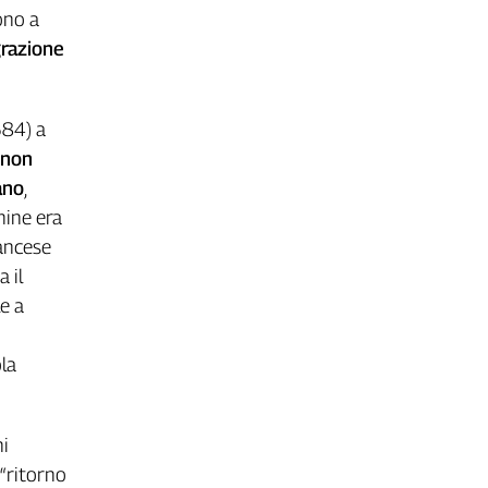
ono a
grazione
84) a
non
ano
,
mine era
rancese
 il
le a
ola
ni
“ritorno