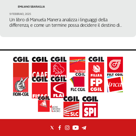
Girasoli
EMILIANO SBARAGLIA
Il
9 FEBBRAIO, 2025
Sassolino
Un libro di Manuela Manera analizza i linguaggi della
Linea
differenza, e come un termine possa decidere il destino di
Economica
rapporti individuali e collettivi
Tech
It
Easy
Inserti
Idea
Diffusa
InFlai
Le
trasmissioni
tv
Work
in
Progress