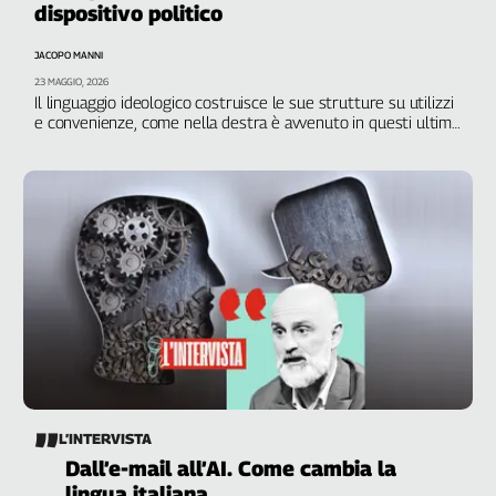
dispositivo politico
Filcams
Filctem
JACOPO MANNI
Fillea
23 MAGGIO, 2026
Filt
Il linguaggio ideologico costruisce le sue strutture su utilizzi
e convenienze, come nella destra è avvenuto in questi ultimi
Fiom
anni con il verbo “remigrare”
Fisac
Flai
Flc
Fp
Nidil
Slc
Spi
Inca
Caaf
Speciali
L’INTERVISTA
Dall’e-mail all’AI. Come cambia la
G8
lingua italiana
di