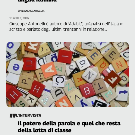
Genova,
EMILIANO SBARAGLIA
il
19 APRILE, 2026
sangue
Giuseppe Antonelli è autore di “Alfabit”, un’analisi dell’italiano
della
scritto e parlato degli ultimi trent’anni in relazione
ragione
all’avanzare delle nuove tecnologie
120
anni
Cgil
Collettiva
Academy
Collettiva
Play
Rubriche
Collettiva
Talk
L’INTERVISTA
La
settimana
Il potere della parola e quel che resta
Collettiva
della lotta di classe